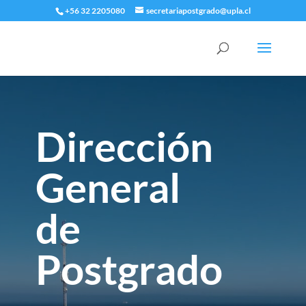
+56 32 2205080
secretariapostgrado@upla.cl
Reproductor
de
vídeo
Dirección
General
de
Postgrado