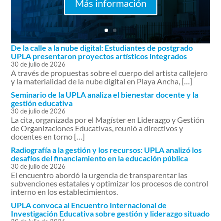
Más información
De la calle a la nube digital: Estudiantes de postgrado
UPLA presentaron proyectos artísticos integrados
30 de julio de 2026
A través de propuestas sobre el cuerpo del artista callejero
y la materialidad de la nube digital en Playa Ancha, […]
Seminario de la UPLA analiza el bienestar docente y la
gestión educativa
30 de julio de 2026
La cita, organizada por el Magíster en Liderazgo y Gestión
de Organizaciones Educativas, reunió a directivos y
docentes en torno […]
Radiografía a la gestión y los recursos: UPLA analizó los
desafíos del financiamiento en la educación pública
30 de julio de 2026
El encuentro abordó la urgencia de transparentar las
subvenciones estatales y optimizar los procesos de control
interno en los establecimientos.
UPLA convoca al Encuentro Internacional de
Investigación Educativa sobre gestión y liderazgo situado