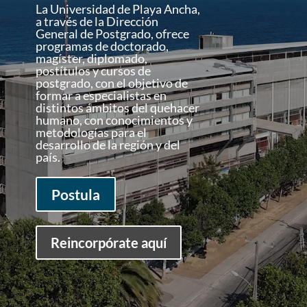
La Universidad de Playa Ancha,
a través de la Dirección
General de Postgrado, ofrece
programas de doctorado,
magíster, diplomado,
postítulos y cursos de
postgrado, con el objetivo de
formar a especialistas en
distintos ámbitos del quehacer
humano, con conocimientos y
metodologías para el
desarrollo de la región y del
país.
Postula
Reincorpórate aquí