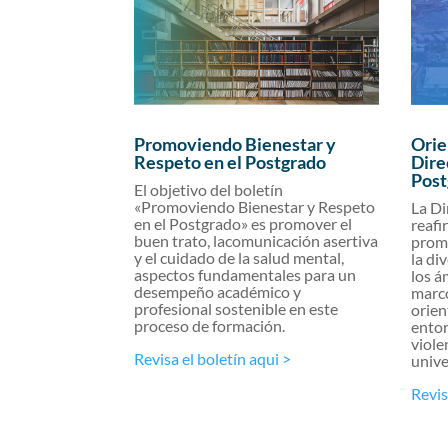
Promoviendo Bienestar y
Orie
Respeto en el Postgrado
Dire
Post
El objetivo del boletín
«Promoviendo Bienestar y Respeto
La Di
en el Postgrado» es promover el
reafi
buen trato, lacomunicación asertiva
promo
y el cuidado de la salud mental,
la di
aspectos fundamentales para un
los á
desempeño académico y
marc
profesional sostenible en este
orien
proceso de formación.
entor
viole
Revisa el boletín aqui >
unive
Revis