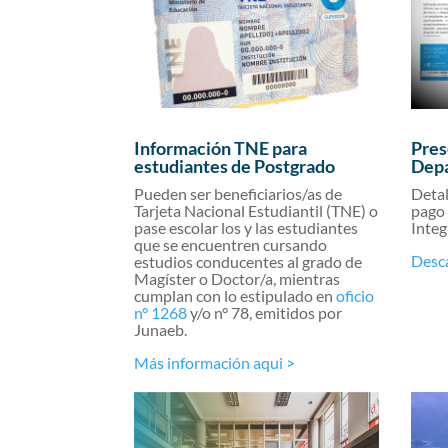
Información TNE para
Pres
estudiantes de Postgrado
Depa
Pueden ser beneficiarios/as de
Detal
Tarjeta Nacional Estudiantil (TNE) o
pago 
pase escolar los y las estudiantes
Integ
que se encuentren cursando
Desca
estudios conducentes al grado de
Magíster o Doctor/a, mientras
cumplan con lo estipulado en
oficio
n° 1268
y/o n° 78, emitidos por
Junaeb.
Más información aqui >