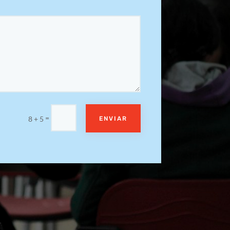
=
8 + 5
ENVIAR