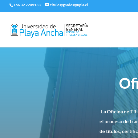
+56 32 2205133
titulosygrados@upla.cl
Of
La Oficina de Tít
el proceso de tra
de títulos, certif