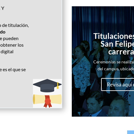
E Y
 de titulación,
ado
Titulacion
 se pueden
San Felipe
 obtener los
carrera
digital
Ceremonias se realiza
del campus, ubicado
e es el que se
Revisa aquí 