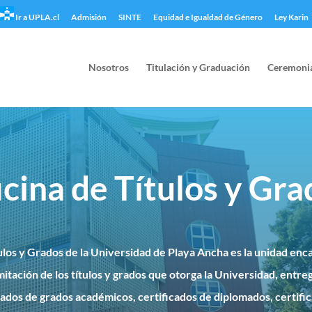
Ir a UPLA.cl
Admisión
SINTE
Equidad e Igualdad de Género
Ley Karin
Nosotros
Titulación y Graduación
Ceremoni
icina de Títulos y Gra
ulos y Grados de la Universidad de Playa Ancha es la unidad enc
mitación de los títulos y grados que otorga la Universidad, entre
icados de grados académicos, certificados de diplomados, certifi