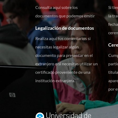
Consulta aquí sobre los
Si ti
documentos que podemos emitir
la tr
fecha
Legalización de documentos
cerem
Realiza aquí tus comentarios si
Cer
necesitas legalizar algún
documento para presentar en el
Cumpl
extranjero o si necesitas utilizar un
parti
certificado proveniente de una
titul
institución extranjera.
apare
por e