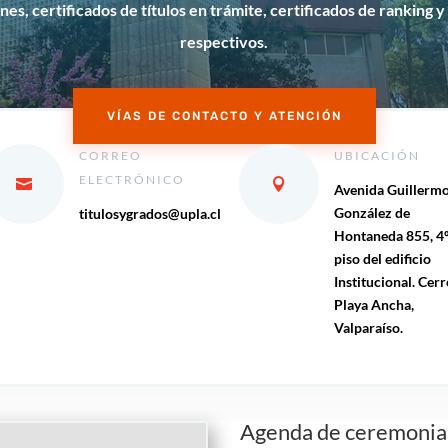
es, certificados de títulos en trámite, certificados de ranking y
respectivos.
VÍAS DE CONTACTO Y ATENCIÓN
CORREO
UBICACIÓN
ELECTRÓNICO
Avenida Guillerm
González de
titulosygrados@upla.cl
Hontaneda 855, 4
piso del edificio
Institucional. Cerr
Playa Ancha,
Valparaíso.
Agenda de ceremonia