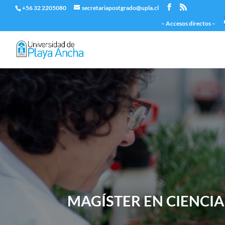
+56 32 2205080
secretariapostgrado@upla.cl
– Accesos directos –
MAGÍSTER EN CIENCI