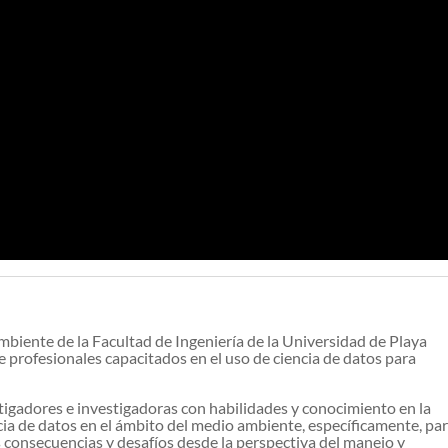
biente de la Facultad de Ingeniería de la Universidad de Playa
e profesionales capacitados en el uso de ciencia de datos para
stigadores e investigadoras con habilidades y conocimiento en la
ncia de datos en el ámbito del medio ambiente, específicamente, pa
 consecuencias y desafíos desde la perspectiva del manejo y