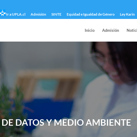
Ir a UPLA.cl
Admisión
SINTE
Equidad e Igualdad de Género
Ley Karin
Inicio
Admisión
Notic
A DE DATOS Y MEDIO AMBIENTE