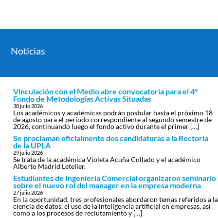
Noticias
Vinculación con el Medio abre convocatoria para el 4°
Fondo de Metodologías Activas Situadas
30 julio 2026
Los académicos y académicas podrán postular hasta el próximo 18
de agosto para el período correspondiente al segundo semestre de
2026, continuando luego el fondo activo durante el primer […]
Se proclaman oficialmente dos candidaturas a la Rectoría
de la UPLA
29 julio 2026
Se trata de la académica Violeta Acuña Collado y el académico
Alberto Madrid Letelier.
Estudiantes de Ingeniería Comercial organizaron seminario
sobre el nuevo rol del manager en la empresa moderna
27 julio 2026
En la oportunidad, tres profesionales abordaron temas referidos a la
ciencia de datos, el uso de la inteligencia artificial en empresas, así
como a los procesos de reclutamiento y […]