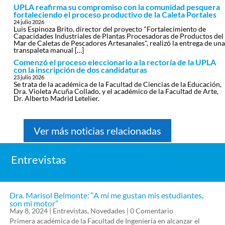
UPLA reafirma su compromiso con la comunidad pesquera
fortaleciendo el proceso productivo de la Caleta Portales
24 julio 2026
Luis Espinoza Brito, director del proyecto "Fortalecimiento de
Capacidades Industriales de Plantas Procesadoras de Productos del
Mar de Caletas de Pescadores Artesanales", realizó la entrega de una
transpaleta manual […]
Comenzó el proceso eleccionario a la rectoría de la UPLA
con la inscripción de dos candidaturas
23 julio 2026
Se trata de la académica de la Facultad de Ciencias de la Educación,
Dra. Violeta Acuña Collado, y el académico de la Facultad de Arte,
Dr. Alberto Madrid Letelier.
Ver más noticias relacionadas
Entrevistas
Dra. Marisol Belmonte: “A mí me gustan mis estudiantes,
son mi motor”
May 8, 2024
|
Entrevistas
,
Novedades
| 0 Comentario
Primera académica de la Facultad de Ingeniería en alcanzar el