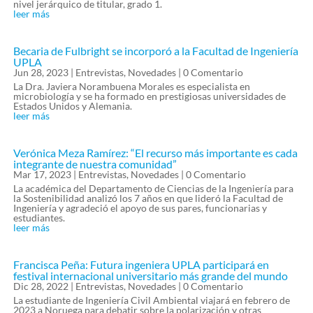
nivel jerárquico de titular, grado 1.
leer más
Becaria de Fulbright se incorporó a la Facultad de Ingeniería
UPLA
Jun 28, 2023
|
Entrevistas
,
Novedades
| 0 Comentario
La Dra. Javiera Norambuena Morales es especialista en
microbiología y se ha formado en prestigiosas universidades de
Estados Unidos y Alemania.
leer más
Verónica Meza Ramírez: “El recurso más importante es cada
integrante de nuestra comunidad”
Mar 17, 2023
|
Entrevistas
,
Novedades
| 0 Comentario
La académica del Departamento de Ciencias de la Ingeniería para
la Sostenibilidad analizó los 7 años en que lideró la Facultad de
Ingeniería y agradeció el apoyo de sus pares, funcionarias y
estudiantes.
leer más
Francisca Peña: Futura ingeniera UPLA participará en
festival internacional universitario más grande del mundo
Dic 28, 2022
|
Entrevistas
,
Novedades
| 0 Comentario
La estudiante de Ingeniería Civil Ambiental viajará en febrero de
2023 a Noruega para debatir sobre la polarización y otras