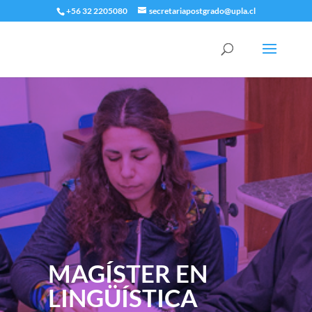
+56 32 2205080
secretariapostgrado@upla.cl
MAGÍSTER EN
LINGÜÍSTICA