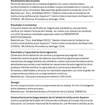
Rendimientos Decrecientes
Punto de saturación de un sistema de gestión en cuanto obtiene menor
productividad en la medida que se añaden nuevas cantidades de un insumo y se
mantienen otros constantes. Representado gráficamente a través de curva "S".
Remitido por: Toro, José Rafael (2012). \"Gestión Interna de la Calidad en las
Instituciones de Educación Superior\". Centro Interuniversitario de Desarrollo
(CINDA) - RIL Editores. Providencia, Santiago, Chile.
Resultados Consistentes
Conjunto amplio de verificadores, magnitudes, parámetros, que permiten
verificar y/o validar Factores de Calidad - en cuanto a su interacción (enlaces)
con el fin de evaluar resultados esperados sobre los PROPÓSITOS
INSTITUCIONALES.
Remitido por: Toro, José Rafael (2012). “Gestión Interna de la Calidad en las
Instituciones de Educación Superior\". Centro Interuniversitario de Desarrollo
(CINDA) - RIL Editores. Providencia, Santiago, Chile.
Resultados y Capacidad de Autorregulación
Dimensión de Acreditación de carreras y programas de pregrado. Esta
dimensión analiza el grado de madurez que tiene el programa para sostener
mecanismos de aseguramiento de calidad en cuanto al proceso formativo de los
estudiantes que recibe como también en mecanismos de autorregulación de su
quehacer. Permite verificar la capacidad de la carrera para identificar sus
fortalezas y debilidades y alcanzar los resultados esperados, así como el grado de
compromiso que tiene con su mejoramiento continuo.
Remitido por: Guía para la evaluación externa. CNA-Chile.
Sinergia
Acción recíproca entre varios componentes de un sistema. Acción Convergente
entre sistemas o entre procesos.
Remitido por: Unidad de Estudios y Promoción de la Calidad. DIRGECAL.
Sistema Nacional de Aseguramiento de la Calidad de la Educación Superior
Institucionalidad del Estado de Chile donde confluyen el Consejo Nacional de
Educación, la Comisión Nacional de Acreditación, y el Ministerio de Educación,