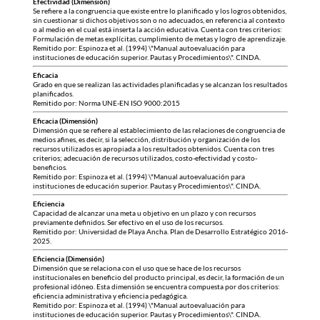
Efectividad (Dimensión)
Se refiere a la congruencia que existe entre lo planificado y los logros obtenidos,
sin cuestionar si dichos objetivos son o no adecuados, en referencia al contexto
o al medio en el cual está inserta la acción educativa. Cuenta con tres criterios:
Formulación de metas explícitas, cumplimiento de metas y logro de aprendizaje.
Remitido por: Espinoza et al. (1994) \"Manual autoevaluación para
instituciones de educación superior. Pautas y Procedimientos\". CINDA.
Eficacia
Grado en que se realizan las actividades planificadas y se alcanzan los resultados
planificados.
Remitido por: Norma UNE-EN ISO 9000:2015
Eficacia (Dimensión)
Dimensión que se refiere al establecimiento de las relaciones de congruencia de
medios afines, es decir, si la selección, distribución y organización de los
recursos utilizados es apropiada a los resultados obtenidos. Cuenta con tres
criterios; adecuación de recursos utilizados, costo-efectividad y costo-
beneficios.
Remitido por: Espinoza et al. (1994) \"Manual autoevaluación para
instituciones de educación superior. Pautas y Procedimientos\". CINDA.
Eficiencia
Capacidad de alcanzar una meta u objetivo en un plazo y con recursos
previamente definidos. Ser efectivo en el uso de los recursos.
Remitido por: Universidad de Playa Ancha. Plan de Desarrollo Estratégico 2016-
2025.
Eficiencia (Dimensión)
Dimensión que se relaciona con el uso que se hace de los recursos
institucionales en beneficio del producto principal, es decir, la formación de un
profesional idóneo. Esta dimensión se encuentra compuesta por dos criterios:
eficiencia administrativa y eficiencia pedagógica.
Remitido por: Espinoza et al. (1994) \"Manual autoevaluación para
instituciones de educación superior. Pautas y Procedimientos\". CINDA.