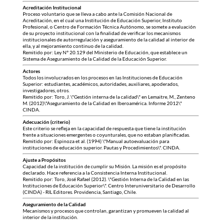
Acreditación Institucional
Proceso voluntario que se lleva a cabo ante la Comisión Nacional de
Acreditación, en el cual una Institución de Educación Superior, Instituto
Profesional, o Centro de Formación Técnica Autónomo, se somete a evaluación
de su proyecto institucional con la finalidad de verificar los mecanismos
institucionales de autorregulación y aseguramiento de la calidad al interior de
ella, y al mejoramiento continuo de la calidad.
Remitido por: Ley N° 20.129 del Ministerio de Educación, que establece un
Sistema de Aseguramiento de la Calidad de la Educación Superior.
Actores
Todos los involucrados en los procesos en las Instituciones de Educación
Superior: estudiantes, académicos, autoridades, auxiliares, apoderados,
investigadores, otros.
Remitido por: Toro, J. \"Gestión interna de la calidad\" en Lemaitre, M., Zenteno
M. (2012)\"Aseguramiento de la Calidad en Iberoamérica. Informe 2012\"
CINDA.
Adecuación (criterio)
Este criterio se refleja en la capacidad de respuesta que tiene la institución
frente a situaciones emergentes o coyunturales, que no estaban planificadas.
Remitido por: Espinoza et al. (1994) \"Manual autoevaluación para
instituciones de educación superior. Pautas y Procedimientos\". CINDA.
Ajuste a Propósitos
Capacidad de la institución de cumplir su Misión. La misión es el propósito
declarado. Hace referencia a la Consistencia Interna Institucional.
Remitido por: Toro, José Rafael (2012). \"Gestión Interna de la Calidad en las
Instituciones de Educación Superior\". Centro Interuniversitario de Desarrollo
(CINDA) - RIL Editores. Providencia, Santiago, Chile.
Aseguramiento de la Calidad
Mecanismos y procesos que controlan, garantizan y promueven la calidad al
interior de la institución.