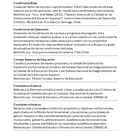
Condiciones Base
Cualquier factor de recurso o capital humano. (Obs) Cada condición de base
tiene un punto de saturación, esto es, tiende hacia rendimientos decrecientes
Remitido por: Toro, José Rafael (2012). \"Gestión Interna de la Calidad en las
Instituciones de Educación Superior\". Centro Interuniversitario de Desarrollo
(CINDA) - RIL Editores. Providencia, Santiago, Chile.
Condiciones de Operación
Dimensión de Acreditación de carreras y programas de pregrado. Esta
dimensión tiene por objetivo evaluar si la carrera cuenta con las condiciones de
funcionamiento necesarias y adecuadas para cumplir con los propósitos
declarados. En todos los casos se debe evaluar la existencia, suficiencia y grado
de actualización de las condiciones indicadas.
Remitido por: Guía para la evaluación externa. CNA-Chile.
Consejo Superior de Educación
Cautela y promueve, de manera prioritaria, la calidad de la Educación.
Desarrolla sus funciones en el marco del Sistema Nacional de Aseguramiento de
la Calidad de la Educación Escolar y del Sistema Nacional de Aseguramiento de
la Calidad de la Educación Superior
Remitido por: Misión Consejo Superior de Educación
Consistencia Externa
Referida a la Pertinencia Institucional, o bien, a la adecuación a los Criterios de
Acreditación establecidos por el Comisión Nacional de Acreditación.
Remitido por: Unidad de Estudios y Promoción de la Calidad. DIRGECAL
Consistencia Interna
Reciprocidad y convergencia entre los propósitos y objetivos institucionales,
explicitados en la Misión de la Universidad, y las acciones y prioridades de
gestión llevados a cabo transversalmente por parte de todos los actores
involucrados: gobierno, administración, académicos/as, funcionarios/as,
estudiantes, y que se manifiesta en los resultados académicos esperados.
Remitido por: Unidad de Estudios y Promoción de la Calidad. DIRGECAL