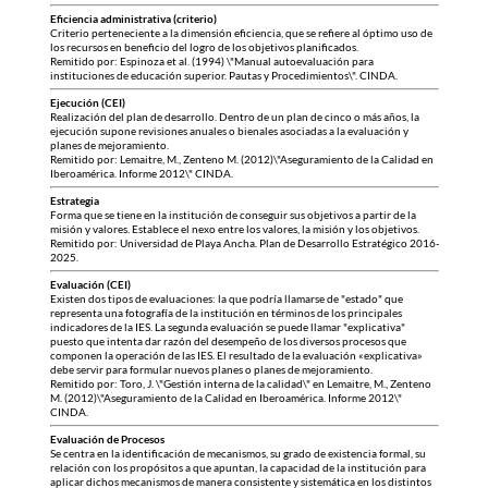
Eficiencia administrativa (criterio)
Criterio perteneciente a la dimensión eficiencia, que se refiere al óptimo uso de
los recursos en beneficio del logro de los objetivos planificados.
Remitido por: Espinoza et al. (1994) \"Manual autoevaluación para
instituciones de educación superior. Pautas y Procedimientos\". CINDA.
Ejecución (CEI)
Realización del plan de desarrollo. Dentro de un plan de cinco o más años, la
ejecución supone revisiones anuales o bienales asociadas a la evaluación y
planes de mejoramiento.
Remitido por: Lemaitre, M., Zenteno M. (2012)\"Aseguramiento de la Calidad en
Iberoamérica. Informe 2012\" CINDA.
Estrategia
Forma que se tiene en la institución de conseguir sus objetivos a partir de la
misión y valores. Establece el nexo entre los valores, la misión y los objetivos.
Remitido por: Universidad de Playa Ancha. Plan de Desarrollo Estratégico 2016-
2025.
Evaluación (CEI)
Existen dos tipos de evaluaciones: la que podría llamarse de "estado" que
representa una fotografía de la institución en términos de los principales
indicadores de la IES. La segunda evaluación se puede llamar "explicativa"
puesto que intenta dar razón del desempeño de los diversos procesos que
componen la operación de las IES. El resultado de la evaluación «explicativa»
debe servir para formular nuevos planes o planes de mejoramiento.
Remitido por: Toro, J. \"Gestión interna de la calidad\" en Lemaitre, M., Zenteno
M. (2012)\"Aseguramiento de la Calidad en Iberoamérica. Informe 2012\"
CINDA.
Evaluación de Procesos
Se centra en la identificación de mecanismos, su grado de existencia formal, su
relación con los propósitos a que apuntan, la capacidad de la institución para
aplicar dichos mecanismos de manera consistente y sistemática en los distintos