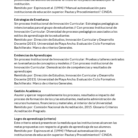
institución.
Remitido por: Espinoza et al. (1994) \"Manual autoevaluación para
instituciones de educación superior. Pautas y Procedimientos\". CINDA.
Estrategias de Enseñanza
Sin proceso Institucional de Innovación Curricular: Estrategias pedagógicas
intencionadas para el grupo de estudiantes // Con proceso Institucional de
Innovación Curricular: Diversidad de procesos pedagógicos asociados a los
estilos de aprendizaje de los estudiantes
Remitido por: Dirección de Estudios, Innovación Curricular y Desarrollo
Docente (2015). Universidad de Playa Ancha. Evaluación Ciclo Formativo
Bachillerato: Marco de criterios Generales.
Evidencias de Aprendizajes
Sin proceso Institucional de Innovación Curricular: Pruebas y talleres centrados
en la enseñanza de conceptos y modelos // Con proceso institucional de
Innovación Curricular: Demostración de competencias y resultados de
aprendizajes
Remitido por: Dirección de Estudios, Innovación Curricular y Desarrollo
Docente (2015). Universidad de Playa Ancha. Evaluación Ciclo Formativo
Bachillerato: Marco de criterios Generales.
Gestión Académica
Asumir y ejercer responsablemente los procesos, resultados e impacto del
proceso de formación de los y las estudiantes, mediante administración de
recursos humanos, financieros y materiales, al interior de la Universidad.
Remitido por: Comisión Nacional de Acreditación, 2015. Glosario Criterios
Acreditación Pregrado.
Logro de aprendizaje (criterio)
Este criterio estará presente en la medida que las instituciones alcancen las
metas propuestas con respecto al grado de aprendizaje de sus alumnos.
Remitido por: Espinoza et al. (1994) \"Manual autoevaluación para
instituciones de educación superior. Pautas y Procedimientos\". CINDA.