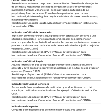
Gestión Institucional
Área mínima a evaluar en un proceso de acreditación. Se entiende el conjunto
de políticas y mecanismos destinados a organizar las acciones y recursos -
materiales, humanos y financieros - de la institución, en función de sus
propósitos y fines declarados. Considera la organización y estructura
institucional, el sistema de gobierno y la administración de recursos humanos,
materiales y financieros.
Remitido por: Guía para la autoevaluación interna acreditación institucional.
Universidades. CNA.
Indicador de Calidad de desempeño
Implica un punto de referencia que puede ser un estándar, un objetivo o una
situación comparable. Por esta razón los indicadores de desempeño son
relativos y no absolutos. Lo indicadores simples que son neutrales muchas veces
pueden transformarse en indicadores de desempeño si se les adjudica un juicio
valórico (Cuenin, 1987)
Remitido por: Espinoza et al. (1994) \"Manual autoevaluación para
instituciones de educación superior. Pautas y Procedimientos\". CINDA.
Indicador de Calidad Simple
Aquella información que se expresa generalmente en la forma de número
absoluto y cuyo propósito es proveer una descripción neutral de una situación
o proceso (Cuenin, 1987).
Remitido por: Espinoza et al. (1994) \"Manual autoevaluación para
instituciones de educación superior. Pautas y Procedimientos\". CINDA.
Indicadores de Calidad Generales
Provienen de fuentes externas a la institución y, en el sentido estricto del
vocablo, en realidad no son indicadores. Por ejemplo: Criterios Acreditación
CNA.
Remitido por: Espinoza et al. (1994) \"Manual autoevaluación para
instituciones de educación superior. Pautas y Procedimientos\". CINDA.
Indicadores de Impacto
Conjunto de indicadores que permiten medir o evaluar la variación