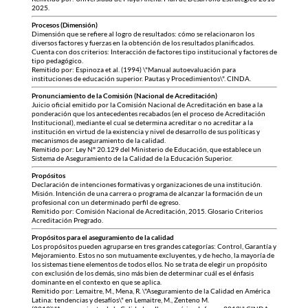
2025.
Procesos (Dimensión)
Dimensión que se refiere al logro de resultados: cómo se relacionaron los
diversos factores y fuerzas en la obtención de los resultados planificados.
Cuenta con dos criterios: Interacción de factores tipo institucional y factores de
tipo pedagógico.
Remitido por: Espinoza et al. (1994) \"Manual autoevaluación para
instituciones de educación superior. Pautas y Procedimientos\". CINDA.
Pronunciamiento de la Comisión (Nacional de Acreditación)
Juicio oficial emitido por la Comisión Nacional de Acreditación en base a la
ponderación que los antecedentes recabados (en el proceso de Acreditación
Institucional), mediante el cual se determina acreditar o no acreditar a la
institución en virtud de la existencia y nivel de desarrollo de sus políticas y
mecanismos de aseguramiento de la calidad.
Remitido por: Ley N° 20.129 del Ministerio de Educación, que establece un
Sistema de Aseguramiento de la Calidad de la Educación Superior.
Propósitos
Declaración de intenciones formativas y organizaciones de una institución.
Misión. Intención de una carrera o programa de alcanzar la formación de un
profesional con un determinado perfil de egreso.
Remitido por: Comisión Nacional de Acreditación, 2015. Glosario Criterios
Acreditación Pregrado.
Propósitos para el aseguramiento de la calidad
Los propósitos pueden agruparse en tres grandes categorías: Control, Garantía y
Mejoramiento. Estos no son mutuamente excluyentes, y de hecho, la mayoría de
los sistemas tiene elementos de todos ellos. No se trata de elegir un propósito
con exclusión de los demás, sino más bien de determinar cuál es el énfasis
dominante en el contexto en que se aplica.
Remitido por: Lemaitre, M., Mena, R. \"Aseguramiento de la Calidad en América
Latina: tendencias y desafíos\" en Lemaitre, M., Zenteno M.