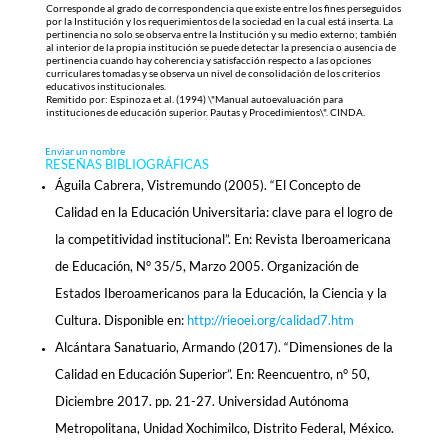
Corresponde al grado de correspondencia que existe entre los fines perseguidos
por la Institución y los requerimientos de la sociedad en la cual está inserta. La
pertinencia no solo se observa entre la Institución y su medio externo; también
al interior de la propia institución se puede detectar la presencia o ausencia de
pertinencia cuando hay coherencia y satisfacción respecto a las opciones
curriculares tomadas y se observa un nivel de consolidación de los criterios
educativos institucionales.
Remitido por: Espinoza et al. (1994) \"Manual autoevaluación para
instituciones de educación superior. Pautas y Procedimientos\". CINDA.
Enviar un nombre
RESEÑAS BIBLIOGRÁFICAS
Águila Cabrera, Vistremundo (2005). “El Concepto de
Calidad en la Educación Universitaria: clave para el logro de
la competitividad institucional”. En: Revista Iberoamericana
de Educación, N° 35/5, Marzo 2005. Organización de
Estados Iberoamericanos para la Educación, la Ciencia y la
Cultura. Disponible en:
http://rieoei.org/calidad7.htm
Alcántara Sanatuario, Armando (2017). “Dimensiones de la
Calidad en Educación Superior”. En: Reencuentro, n° 50,
Diciembre 2017. pp. 21-27. Universidad Autónoma
Metropolitana, Unidad Xochimilco, Distrito Federal, México.