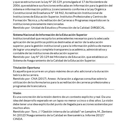
y que se estructura en la Ley N° 20.129, promulgada el 17 de Noviembre de
2006, que establece sus funciones enfocadas en Información para la gestión del
sistema e información pública, Licenciamiento conforme a la Ley Orgánica
Constitucional de Enseñanza N° 18.962, Acreditación Institucional de
Instituciones de Educación Superior, Institutos Profesionales y Centros de
Formación Técnica, y Acreditación de Carreras o Programas impartidos en la
instituciones previamente mencionadas.
Remitido por: Unidad de Estudios y Promoción de la Calidad. DIRGECAL.
Sistema Nacional de Información de la Educación Superior
Institucionalidad que recopila los antecedentes necesarios para la adecuada
aplicación de las políticas públicas destinadas al sector de la educación
superior, para la gestión institucional y para la información pública de manera
de lograr una amplia y completa transparencia académica, administrativa y
contable de las instituciones de educación superior.
Remitido por: Ley N° 20.129 del Ministerio de Educación, que establece un
Sistema de Aseguramiento de la Calidad de la Educación Superior.
Titulación Oportuna
Es aquella que ocurre en un plazo máximo de un año adicional a la duración
teórica de la carrera.
Remitido por: CNA (2017). Anexo: Aclaración a algunas consultas sobre la
utilización de los formularios para la acreditación de carreras profesionales y
programas de licenciatura.
Visión
Es una concreción de la misión dentro de un contexto explícito y real. Da una
idea del desarrollo esperado en un lapso no menor a cinco o diez años. La visión
debe tener una idea explícita del punto de llegada para acciones sostenidas por
muchos años.
Remitido por: Toro, J. \"Gestión interna de la calidad\" en Lemaitre, M., Zenteno
M. (2012)\"Aseguramiento de la Calidad en Iberoamérica. Informe 2012\"
CINDA.