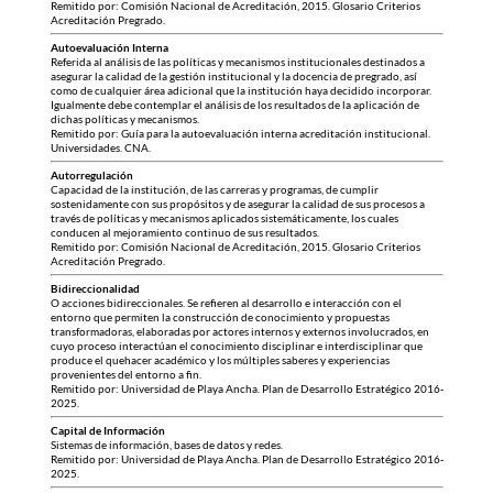
Remitido por: Comisión Nacional de Acreditación, 2015. Glosario Criterios
Acreditación Pregrado.
Autoevaluación Interna
Referida al análisis de las políticas y mecanismos institucionales destinados a
asegurar la calidad de la gestión institucional y la docencia de pregrado, así
como de cualquier área adicional que la institución haya decidido incorporar.
Igualmente debe contemplar el análisis de los resultados de la aplicación de
dichas políticas y mecanismos.
Remitido por: Guía para la autoevaluación interna acreditación institucional.
Universidades. CNA.
Autorregulación
Capacidad de la institución, de las carreras y programas, de cumplir
sostenidamente con sus propósitos y de asegurar la calidad de sus procesos a
través de políticas y mecanismos aplicados sistemáticamente, los cuales
conducen al mejoramiento continuo de sus resultados.
Remitido por: Comisión Nacional de Acreditación, 2015. Glosario Criterios
Acreditación Pregrado.
Bidireccionalidad
O acciones bidireccionales. Se refieren al desarrollo e interacción con el
entorno que permiten la construcción de conocimiento y propuestas
transformadoras, elaboradas por actores internos y externos involucrados, en
cuyo proceso interactúan el conocimiento disciplinar e interdisciplinar que
produce el quehacer académico y los múltiples saberes y experiencias
provenientes del entorno a fin.
Remitido por: Universidad de Playa Ancha. Plan de Desarrollo Estratégico 2016-
2025.
Capital de Información
Sistemas de información, bases de datos y redes.
Remitido por: Universidad de Playa Ancha. Plan de Desarrollo Estratégico 2016-
2025.