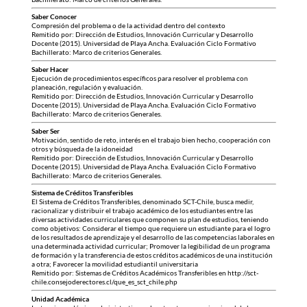
Saber Conocer
Compresión del problema o de la actividad dentro del contexto
Remitido por: Dirección de Estudios, Innovación Curricular y Desarrollo
Docente (2015). Universidad de Playa Ancha. Evaluación Ciclo Formativo
Bachillerato: Marco de criterios Generales.
Saber Hacer
Ejecución de procedimientos específicos para resolver el problema con
planeación, regulación y evaluación.
Remitido por: Dirección de Estudios, Innovación Curricular y Desarrollo
Docente (2015). Universidad de Playa Ancha. Evaluación Ciclo Formativo
Bachillerato: Marco de criterios Generales.
Saber Ser
Motivación, sentido de reto, interés en el trabajo bien hecho, cooperación con
otros y búsqueda de la idoneidad
Remitido por: Dirección de Estudios, Innovación Curricular y Desarrollo
Docente (2015). Universidad de Playa Ancha. Evaluación Ciclo Formativo
Bachillerato: Marco de criterios Generales.
Sistema de Créditos Transferibles
El Sistema de Créditos Transferibles, denominado SCT-Chile, busca medir,
racionalizar y distribuir el trabajo académico de los estudiantes entre las
diversas actividades curriculares que componen su plan de estudios, teniendo
como objetivos: Considerar el tiempo que requiere un estudiante para el logro
de los resultados de aprendizaje y el desarrollo de las competencias laborales en
una determinada actividad curricular; Promover la legibilidad de un programa
de formación y la transferencia de estos créditos académicos de una institución
a otra; Favorecer la movilidad estudiantil universitaria
Remitido por: Sistemas de Créditos Académicos Transferibles en http://sct-
chile.consejoderectores.cl/que_es_sct_chile.php
Unidad Académica