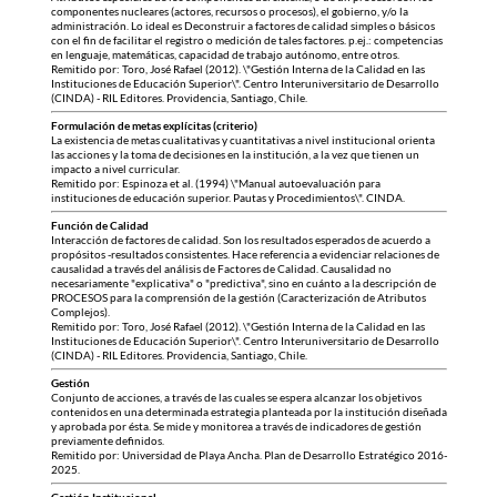
componentes nucleares (actores, recursos o procesos), el gobierno, y/o la
administración. Lo ideal es Deconstruir a factores de calidad simples o básicos
con el fin de facilitar el registro o medición de tales factores. p.ej.: competencias
en lenguaje, matemáticas, capacidad de trabajo autónomo, entre otros.
Remitido por: Toro, José Rafael (2012). \"Gestión Interna de la Calidad en las
Instituciones de Educación Superior\". Centro Interuniversitario de Desarrollo
(CINDA) - RIL Editores. Providencia, Santiago, Chile.
Formulación de metas explícitas (criterio)
La existencia de metas cualitativas y cuantitativas a nivel institucional orienta
las acciones y la toma de decisiones en la institución, a la vez que tienen un
impacto a nivel curricular.
Remitido por: Espinoza et al. (1994) \"Manual autoevaluación para
instituciones de educación superior. Pautas y Procedimientos\". CINDA.
Función de Calidad
Interacción de factores de calidad. Son los resultados esperados de acuerdo a
propósitos -resultados consistentes. Hace referencia a evidenciar relaciones de
causalidad a través del análisis de Factores de Calidad. Causalidad no
necesariamente "explicativa" o "predictiva", sino en cuánto a la descripción de
PROCESOS para la comprensión de la gestión (Caracterización de Atributos
Complejos).
Remitido por: Toro, José Rafael (2012). \"Gestión Interna de la Calidad en las
Instituciones de Educación Superior\". Centro Interuniversitario de Desarrollo
(CINDA) - RIL Editores. Providencia, Santiago, Chile.
Gestión
Conjunto de acciones, a través de las cuales se espera alcanzar los objetivos
contenidos en una determinada estrategia planteada por la institución diseñada
y aprobada por ésta. Se mide y monitorea a través de indicadores de gestión
previamente definidos.
Remitido por: Universidad de Playa Ancha. Plan de Desarrollo Estratégico 2016-
2025.