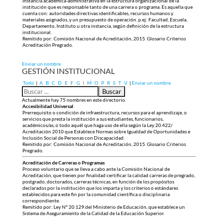
Instancia académica-administrativa en la estructura organizacional de la
institución que es responsable tanto de una carrera o programa. Es aquella que
cuenta con: autoridades directivas identificables, recursos humanos y
materiales asignados, y un presupuesto de operación. p.ej: Facultad, Escuela,
Departamento, Instituto u otra instancia, según definición de la estructura
institucional.
Remitido por: Comisión Nacional de Acreditación, 2015. Glosario Criterios
Acreditación Pregrado.
Enviar un nombre
GESTIÓN INSTITUCIONAL
Todo
|
A
B
C
D
E
F
G
I
M
O
P
R
S
T
V
|
Enviar un nombre
Actualmente hay 75 nombres en este directorio.
Accesibilidad Universal
Prerrequisito o condición de infraestructura, recursos para el aprendizaje, o
servicios que presta la institución a sus estudiantes, funcionarios,
académicos/as, o todo aquél que haga uso de ella según la Ley 20.422/
Acreditación 2010 que Establece Normas sobre Igualdad de Oportunidades e
Inclusión Social de Personas con Discapacidad.
Remitido por: Comisión Nacional de Acreditación, 2015. Glosario Criterios
Pregrado.
Acreditación de Carreras o Programas
Proceso voluntario que se lleva a cabo ante la Comisión Nacional de
Acreditación, que tienen por finalidad certificar la calidad carreras de pregrado,
postgrado, doctorados, carreras técnicas, en función de los propósitos
declarados por la institución que los imparta y los criterios o estándares
establecidos para este fin por la comunidad científica o disciplinaria
correspondiente.
Remitido por: Ley N° 20.129 del Ministerio de Educación, que establece un
Sistema de Aseguramiento de la Calidad de la Educación Superior.