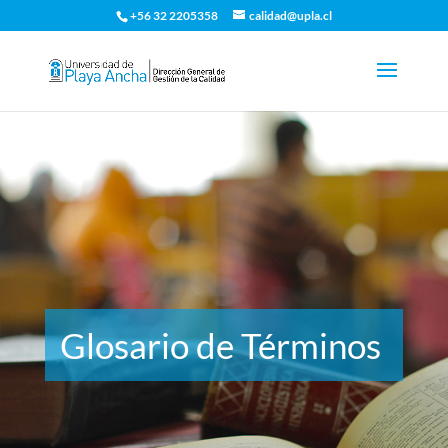
+56 32 2205358
calidad@upla.cl
Glosario de Términos