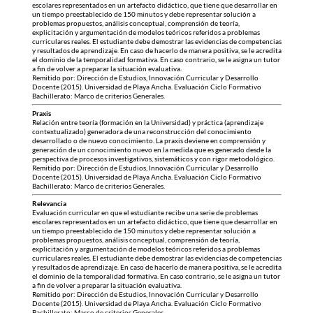
escolares representados en un artefacto didáctico, que tiene que desarrollar en
un tiempo preestablecido de 150 minutos y debe representar solución a
problemas propuestos, análisis conceptual, comprensión de teoría,
explicitación y argumentación de modelos teóricos referidos a problemas
curriculares reales. El estudiante debe demostrar las evidencias de competencias
y resultados de aprendizaje. En caso de hacerlo de manera positiva, se le acredita
el dominio de la temporalidad formativa. En caso contrario, se le asigna un tutor
a fin de volver a preparar la situación evaluativa.
Remitido por: Dirección de Estudios, Innovación Curricular y Desarrollo
Docente (2015). Universidad de Playa Ancha. Evaluación Ciclo Formativo
Bachillerato: Marco de criterios Generales.
Praxis
Relación entre teoría (formación en la Universidad) y práctica (aprendizaje
contextualizado) generadora de una reconstrucción del conocimiento
desarrollado o de nuevo conocimiento. La praxis deviene en comprensión y
generación de un conocimiento nuevo en la medida que es generado desde la
perspectiva de procesos investigativos, sistemáticos y con rigor metodológico.
Remitido por: Dirección de Estudios, Innovación Curricular y Desarrollo
Docente (2015). Universidad de Playa Ancha. Evaluación Ciclo Formativo
Bachillerato: Marco de criterios Generales.
Relevancia
Evaluación curricular en que el estudiante recibe una serie de problemas
escolares representados en un artefacto didáctico, que tiene que desarrollar en
un tiempo preestablecido de 150 minutos y debe representar solución a
problemas propuestos, análisis conceptual, comprensión de teoría,
explicitación y argumentación de modelos teóricos referidos a problemas
curriculares reales. El estudiante debe demostrar las evidencias de competencias
y resultados de aprendizaje. En caso de hacerlo de manera positiva, se le acredita
el dominio de la temporalidad formativa. En caso contrario, se le asigna un tutor
a fin de volver a preparar la situación evaluativa.
Remitido por: Dirección de Estudios, Innovación Curricular y Desarrollo
Docente (2015). Universidad de Playa Ancha. Evaluación Ciclo Formativo
Bachillerato: Marco de criterios Generales.