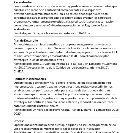
Par evaluador
Se encuentra constituido por académicos y profesionales experimentados, que
cuentan con reconocida autoridad como docentes, investigadores,
profesionales o administradores. Han sido seleccionados por la entidad
acreditadora para integrar los equipos externos que evalúan las carreras o
programas voluntariamente sometidos a la acreditación, previa autorización
como tales por parte de la CNA, e incorporación en el Registro de Pares
evaluadores.
Remitido por: Guía para la evaluación externa. CNA-Chile.
Plan de Desarrollo
Proyección para un futuro mediato de los programas, proyectos y recursos
necesarios para la institución. Debe incluir los cálculos financieros asociados,
así como la garantía de sostenibilidad del esfuerzo propuesto. Esta fase del CEI
es ampliamente conocida y desarrollada en las IES con el nombre de plan
estratégico, plan de desarrollo u otros.
Remitido por: Toro, J. \"Gestión interna de la calidad\" en Lemaitre, M., Zenteno
M. (2012)\"Aseguramiento de la Calidad en Iberoamérica. Informe 2012\"
CINDA.
Políticas Institucionales
Directrices que sirven de vínculo entre la formulación de la estrategia y su
implementación. Las políticas incluyen directrices, reglas y procedimientos
establecidos. Las políticas son guías para la toma de decisiones y abordan
situaciones repetitivas o recurrentes. Las políticas son aplicadas en todos los
niveles de la institución, éstas son muy importantes en la implementación de la
estrategia. Las políticas permiten la consistencia y la coordinación dentro y
entre las unidades institucionales.
Remitido por: Universidad de Playa Ancha. Plan de Desarrollo Estratégico 2016-
2025.
Proceso
Operaciones continuas o periódicas que siguen una secuencia preestablecida.
Los procesos y procedimientos son el saber hacer de la institución.
Remitido por: Universidad de Playa Ancha. Plan de Desarrollo Estratégico 2016-