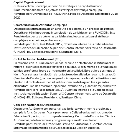
Capital Organizacional
Cultura y clima, liderazgo, alineación estratégica de capital humano
(unidireccionalidad con objetivos estratégicos) y trabajo en equipo.
Remitido por: Universidad de Playa Ancha. Plan de Desarrollo Estratégico 2016-
2025.
Caracterización de Atributos Complejos.
Descripción satisfactoria de un atributo del sistema, o un proceso de gestión.
Descrita en términos de una interrelación de variables en una FUNCIÓN. Esta
Función da cuenta de cómo las variables simples caracterizan el atributo
complejo (caracterizan, no lo causan).
Remitido por: Toro, José Rafael (2012). \"Gestión Interna de la Calidad en las
Instituciones de Educación Superior\". Centro Interuniversitario de Desarrollo
(CINDA) - RIL Editores. Providencia, Santiago, Chile.
Ciclo Efectividad Institucional (CEI)
En relación con la Función de Calidad, el ciclo de efectividad institucional se
refiere a los enlaces entre los factores de calidad. El argumento de la función de
calidad se refiere al logro de incremento en la calidad. Esto quiere decir que al
identificar y alterar la relación de los factores de calidad, en cuanto interacción
(Función de Calidad), se pueden producir mejoras para la calidad institucional.
Dentro del Ciclo de efectividad Institucional se distinguen los siguientes
elementos: Plan de desarrollo, ejecución, evaluación y planes de mejoramiento.
Remitido por: Toro, José Rafael (2012). \"Gestión Interna de la Calidad en las
Instituciones de Educación Superior\". Centro Interuniversitario de Desarrollo
(CINDA) - RIL Editores. Providencia, Santiago, Chile.
Comisión Nacional de Acreditación
Organismo Autónomo con personalidad jurídica y patrimonio propio, que
cumple la función de verificar y promover la Calidad en las Instituciones de
Educación Superior, Institutos profesionales, y Centros de Formación Técnica
Autónomos, y de las carreras y programas que en ellos se ofrecen.
Remitido por: Ley N° 20.129 del Ministerio de Educación, que establece un
Sistema de Aseguramiento de la Calidad de la Educación Superior.