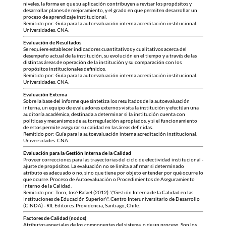
niveles, la forma en que su aplicación contribuyen a revisar los propósitos y
desarrollar planes de mejoramiento, y el grado en que permiten desarrollar un
proceso de aprendizaje institucional.
Remitido por: Guía para la autoevaluación interna acreditación institucional.
Universidades. CNA.
Evaluación de Resultados
Se requiere establecer indicadores cuantitativos y cualitativos acerca del
desempeño actual de la institución, su evolución en el tiempo y a través de las
distintas áreas de operación de la institución y su comparación con los
propósitos institucionales definidos.
Remitido por: Guía para la autoevaluación interna acreditación institucional.
Universidades. CNA.
Evaluación Externa
Sobre la base del informe que sintetiza los resultados de la autoevaluación
interna, un equipo de evaluadores externos visita la institución y efectúan una
auditoría académica, destinada a determinar si la institución cuenta con
políticas y mecanismos de autorregulación apropiados, y si el funcionamiento
de estos permite asegurar su calidad en las áreas definidas.
Remitido por: Guía para la autoevaluación interna acreditación institucional.
Universidades. CNA.
Evaluación para la Gestión Interna de la Calidad
Proveer correcciones para las trayectorias del ciclo de efectividad institucional -
ajuste de propósitos. La evaluación no se limita a afirmar si determinado
atributo es adecuado o no, sino que tiene por objeto entender por qué ocurre lo
que ocurre. Proceso de Autoevaluación o Procedimientos de Aseguramiento
Interno de la Calidad.
Remitido por: Toro, José Rafael (2012). \"Gestión Interna de la Calidad en las
Instituciones de Educación Superior\". Centro Interuniversitario de Desarrollo
(CINDA) - RIL Editores. Providencia, Santiago, Chile.
Factores de Calidad (nodos)
Atributos especiales de los componentes del sistema, o de un proceso. Son los