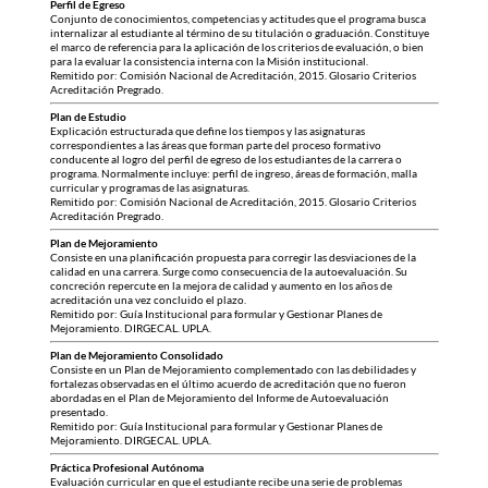
Perfil de Egreso
Conjunto de conocimientos, competencias y actitudes que el programa busca
internalizar al estudiante al término de su titulación o graduación. Constituye
el marco de referencia para la aplicación de los criterios de evaluación, o bien
para la evaluar la consistencia interna con la Misión institucional.
Remitido por: Comisión Nacional de Acreditación, 2015. Glosario Criterios
Acreditación Pregrado.
Plan de Estudio
Explicación estructurada que define los tiempos y las asignaturas
correspondientes a las áreas que forman parte del proceso formativo
conducente al logro del perfil de egreso de los estudiantes de la carrera o
programa. Normalmente incluye: perfil de ingreso, áreas de formación, malla
curricular y programas de las asignaturas.
Remitido por: Comisión Nacional de Acreditación, 2015. Glosario Criterios
Acreditación Pregrado.
Plan de Mejoramiento
Consiste en una planificación propuesta para corregir las desviaciones de la
calidad en una carrera. Surge como consecuencia de la autoevaluación. Su
concreción repercute en la mejora de calidad y aumento en los años de
acreditación una vez concluido el plazo.
Remitido por: Guía Institucional para formular y Gestionar Planes de
Mejoramiento. DIRGECAL. UPLA.
Plan de Mejoramiento Consolidado
Consiste en un Plan de Mejoramiento complementado con las debilidades y
fortalezas observadas en el último acuerdo de acreditación que no fueron
abordadas en el Plan de Mejoramiento del Informe de Autoevaluación
presentado.
Remitido por: Guía Institucional para formular y Gestionar Planes de
Mejoramiento. DIRGECAL. UPLA.
Práctica Profesional Autónoma
Evaluación curricular en que el estudiante recibe una serie de problemas