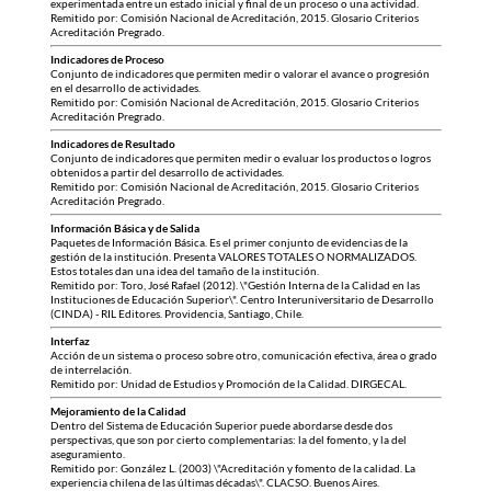
experimentada entre un estado inicial y final de un proceso o una actividad.
Remitido por: Comisión Nacional de Acreditación, 2015. Glosario Criterios
Acreditación Pregrado.
Indicadores de Proceso
Conjunto de indicadores que permiten medir o valorar el avance o progresión
en el desarrollo de actividades.
Remitido por: Comisión Nacional de Acreditación, 2015. Glosario Criterios
Acreditación Pregrado.
Indicadores de Resultado
Conjunto de indicadores que permiten medir o evaluar los productos o logros
obtenidos a partir del desarrollo de actividades.
Remitido por: Comisión Nacional de Acreditación, 2015. Glosario Criterios
Acreditación Pregrado.
Información Básica y de Salida
Paquetes de Información Básica. Es el primer conjunto de evidencias de la
gestión de la institución. Presenta VALORES TOTALES O NORMALIZADOS.
Estos totales dan una idea del tamaño de la institución.
Remitido por: Toro, José Rafael (2012). \"Gestión Interna de la Calidad en las
Instituciones de Educación Superior\". Centro Interuniversitario de Desarrollo
(CINDA) - RIL Editores. Providencia, Santiago, Chile.
Interfaz
Acción de un sistema o proceso sobre otro, comunicación efectiva, área o grado
de interrelación.
Remitido por: Unidad de Estudios y Promoción de la Calidad. DIRGECAL.
Mejoramiento de la Calidad
Dentro del Sistema de Educación Superior puede abordarse desde dos
perspectivas, que son por cierto complementarias: la del fomento, y la del
aseguramiento.
Remitido por: González L. (2003) \"Acreditación y fomento de la calidad. La
experiencia chilena de las últimas décadas\". CLACSO. Buenos Aires.