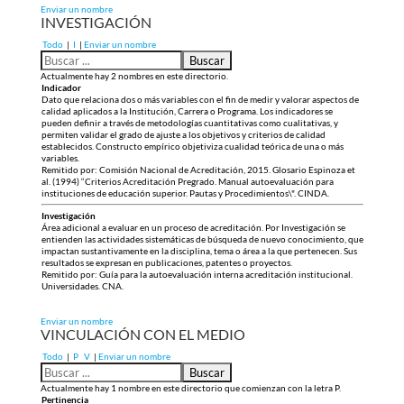
Enviar un nombre
INVESTIGACIÓN
Todo
|
I
|
Enviar un nombre
Actualmente hay 2 nombres en este directorio.
Indicador
Dato que relaciona dos o más variables con el fin de medir y valorar aspectos de
calidad aplicados a la Institución, Carrera o Programa. Los indicadores se
pueden definir a través de metodologías cuantitativas como cualitativas, y
permiten validar el grado de ajuste a los objetivos y criterios de calidad
establecidos. Constructo empírico objetiviza cualidad teórica de una o más
variables.
Remitido por: Comisión Nacional de Acreditación, 2015. Glosario Espinoza et
al. (1994) “Criterios Acreditación Pregrado. Manual autoevaluación para
instituciones de educación superior. Pautas y Procedimientos\". CINDA.
Investigación
Área adicional a evaluar en un proceso de acreditación. Por Investigación se
entienden las actividades sistemáticas de búsqueda de nuevo conocimiento, que
impactan sustantivamente en la disciplina, tema o área a la que pertenecen. Sus
resultados se expresan en publicaciones, patentes o proyectos.
Remitido por: Guía para la autoevaluación interna acreditación institucional.
Universidades. CNA.
Enviar un nombre
VINCULACIÓN CON EL MEDIO
Todo
|
P
V
|
Enviar un nombre
Actualmente hay 1 nombre en este directorio que comienzan con la letra P.
Pertinencia