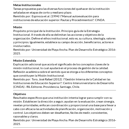
Metas Institucionales
Tareas propuestas para las diversas funciones del quehacer de la institución
señaladas en etapas de corto y mediano plazo.
Remitido por: Espinoza et al. (1994) \"Manual autoevaluación para
instituciones de educación superior. Pautas y Procedimientos\". CINDA.
Misión
Propósito principal de la Institución. Principio guía de la Estrategia
Institucional. A través de ella se delimitan las acciones y objetivos de la
organización. Define el ethos institucional, esto es, su cultura, ideología, valores
y principios. Igualmente, establece su campo de acción, beneficiarios, actores e
involucrados.
Remitido por: Universidad de Playa Ancha. Plan de Desarrollo Estratégico 2016-
2025.
Misión Extendida
Explicación adicional que acota el significado de los conceptos claves de la
misión institucional, lo cual ayudará en el proceso de gestión de la calidad.
Reflexión académica sobre el sentido que se otorga a los diferentes conceptos
que constituyen la Misión Institucional.
Remitido por: Toro, José Rafael (2012). \"Gestión Interna de la Calidad en las
Instituciones de Educación Superior\". Centro Interuniversitario de Desarrollo
(CINDA) - RIL Editores. Providencia, Santiago, Chile.
Objetivos
Resultados específicos que una institución intenta lograr para cumplir con su
misión. Establecen la dirección a seguir, ayudan en la evaluación, crean sinergia,
revelan prioridades, enfocan coordinación y proporcional una base para llevar a
cabo con eficacia las actividades de planificación, organización, motivación y
control. Los objetivos deben ser desafiantes, fáciles de medir, consistentes,
razonables y claros.
Remitido por: Universidad de Playa Ancha. Plan de Desarrollo Estratégico 2016-
2025.