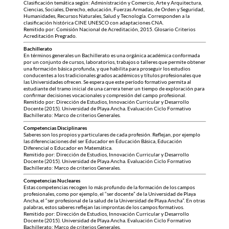
Clasificación temática según: Administración y Comercio, Arte y Arquitectura,
Ciencias, Sociales, Derecho, educación, Fuerzas Armadas, de Orden y Seguridad,
Humanidades, Recursos Naturales, Salud y Tecnología. Corresponden a la
clasificación histórica CINE UNESCO con adaptaciones CNA.
Remitido por: Comisión Nacional de Acreditación, 2015. Glosario Criterios
Acreditación Pregrado.
Bachillerato
En términos generales un Bachillerato es una orgánica académica conformada
por un conjunto de cursos, laboratorios, trabajos o talleres que permite obtener
una formación básica profunda, y que habilita para proseguir los estudios
conducentes a los tradicionales grados académicos y títulos profesionales que
las Universidades ofrecen. Se espera que este período formativo permita al
estudiante del tramo inicial de una carrera tener un tiempo de exploración para
confirmar decisiones vocacionales y compresión del campo profesional.
Remitido por: Dirección de Estudios, Innovación Curricular y Desarrollo
Docente (2015). Universidad de Playa Ancha. Evaluación Ciclo Formativo
Bachillerato: Marco de criterios Generales.
Competencias Disciplinares
Saberes son los propios y particulares de cada profesión. Reflejan, por ejemplo
las diferenciaciones del ser Educador en Educación Básica, Educación
Diferencial o Educador en Matemática.
Remitido por: Dirección de Estudios, Innovación Curricular y Desarrollo
Docente (2015). Universidad de Playa Ancha. Evaluación Ciclo Formativo
Bachillerato: Marco de criterios Generales.
Competencias Nucleares
Estas competencias recogen lo más profundo de la formación de los campos
profesionales, como por ejemplo, el “ser docente” de la Universidad de Playa
Ancha, el “ser profesional de la salud de la Universidad de Playa Ancha”. En otras
palabras, estos saberes reflejan las improntas de los campos formativos.
Remitido por: Dirección de Estudios, Innovación Curricular y Desarrollo
Docente (2015). Universidad de Playa Ancha. Evaluación Ciclo Formativo
Bachillerato: Marco de criterios Generales.