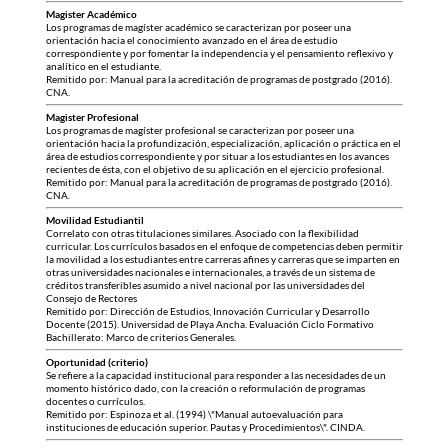
Magister Académico
Los programas de magíster académico se caracterizan por poseer una
orientación hacia el conocimiento avanzado en el área de estudio
correspondiente y por fomentar la independencia y el pensamiento reflexivo y
analítico en el estudiante.
Remitido por: Manual para la acreditación de programas de postgrado (2016).
CNA.
Magister Profesional
Los programas de magíster profesional se caracterizan por poseer una
orientación hacia la profundización, especialización, aplicación o práctica en el
área de estudios correspondiente y por situar a los estudiantes en los avances
recientes de ésta, con el objetivo de su aplicación en el ejercicio profesional.
Remitido por: Manual para la acreditación de programas de postgrado (2016).
CNA.
Movilidad Estudiantil
Correlato con otras titulaciones similares. Asociado con la flexibilidad
curricular. Los currículos basados en el enfoque de competencias deben permitir
la movilidad a los estudiantes entre carreras afines y carreras que se imparten en
otras universidades nacionales e internacionales, a través de un sistema de
créditos transferibles asumido a nivel nacional por las universidades del
Consejo de Rectores
Remitido por: Dirección de Estudios, Innovación Curricular y Desarrollo
Docente (2015). Universidad de Playa Ancha. Evaluación Ciclo Formativo
Bachillerato: Marco de criterios Generales.
Oportunidad (criterio)
Se refiere a la capacidad institucional para responder a las necesidades de un
momento histórico dado, con la creación o reformulación de programas
docentes o currículos.
Remitido por: Espinoza et al. (1994) \"Manual autoevaluación para
instituciones de educación superior. Pautas y Procedimientos\". CINDA.