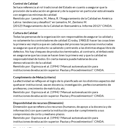
Control de Calidad
Se hace referencia al rol tradicional del Estado en cuanto a asegurar que la
provisión de la educación en general y de la superior en particular está alineada
con exigencias mínimas de calidad.
Remitido por: Lemaitre, M., Mena, R. \"Aseguramiento de la Calidad en América
Latina: tendencias y desafíos\" en Lemaitre, M., Zenteno M.
(2012)\"Aseguramiento de la Calidad en Iberoamérica. Informe 2012\" CINDA.
Cultura de Calidad
Todas las personas de la organización son responsables de asegurar la calidad y
no solamente los controladores de calidad (Crosby, 1980).El hacer las cosas bien
la primera vez implica que en cada etapa del proceso las personas involucradas
se aseguran que el producto va saliendo y entrando a las distintas etapas libre de
defectos. No hay chequeo de productos terminados, al contrario, el énfasis está
en asegurarse que las cosas se hacen bien la primera vez y que la calidad es
responsabilidad de todos. En cierta manera puede hablarse de una
democratización de la calidad.
Remitido por: Espinoza et al. (1994) \"Manual autoevaluación para
instituciones de educación superior. Pautas y Procedimientos\". CINDA.
Cumplimiento de Metas (criterio)
La efectividad se refleja en el logro de lo planificado en los distintos aspectos del
quehacer institucional, sea en docencia, investigación, perfeccionamiento de
profesores, crecimiento de matrícula, etc.
Remitido por: Espinoza et al. (1994) \"Manual autoevaluación para
instituciones de educación superior. Pautas y Procedimientos\". CINDA.
Disponibilidad de recursos (Dimensión)
Dimensión que se refiere a los recursos (humanos, de apoyo a la docencia y de
información) con que cuenta la institución para dar cumplimiento a sus
compromisos de corto y mediano plazos.
Remitido por: Espinoza et al. (1994) \"Manual autoevaluación para
instituciones de educación superior. Pautas y Procedimientos\". CINDA.