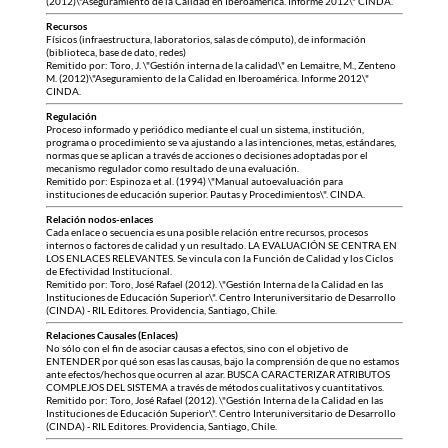
(2012)\"Aseguramiento de la Calidad en Iberoamérica. Informe 2012\" CINDA.
Recursos
Físicos (infraestructura, laboratorios, salas de cómputo), de información
(biblioteca, base de dato, redes)
Remitido por: Toro, J. \"Gestión interna de la calidad\" en Lemaitre, M., Zenteno
M. (2012)\"Aseguramiento de la Calidad en Iberoamérica. Informe 2012\"
CINDA.
Regulación
Proceso informado y periódico mediante el cual un sistema, institución,
programa o procedimiento se va ajustando a las intenciones, metas, estándares,
normas que se aplican a través de acciones o decisiones adoptadas por el
mecanismo regulador como resultado de una evaluación.
Remitido por: Espinoza et al. (1994) \"Manual autoevaluación para
instituciones de educación superior. Pautas y Procedimientos\". CINDA.
Relación nodos-enlaces
Cada enlace o secuencia es una posible relación entre recursos, procesos
internos o factores de calidad y un resultado. LA EVALUACIÓN SE CENTRA EN
LOS ENLACES RELEVANTES. Se vincula con la Función de Calidad y los Ciclos
de Efectividad Institucional.
Remitido por: Toro, José Rafael (2012). \"Gestión Interna de la Calidad en las
Instituciones de Educación Superior\". Centro Interuniversitario de Desarrollo
(CINDA) - RIL Editores. Providencia, Santiago, Chile.
Relaciones Causales (Enlaces)
No sólo con el fin de asociar causas a efectos, sino con el objetivo de
ENTENDER por qué son esas las causas, bajo la comprensión de que no estamos
ante efectos/hechos que ocurren al azar. BUSCA CARACTERIZAR ATRIBUTOS
COMPLEJOS DEL SISTEMA a través de métodos cualitativos y cuantitativos.
Remitido por: Toro, José Rafael (2012). \"Gestión Interna de la Calidad en las
Instituciones de Educación Superior\". Centro Interuniversitario de Desarrollo
(CINDA) - RIL Editores. Providencia, Santiago, Chile.