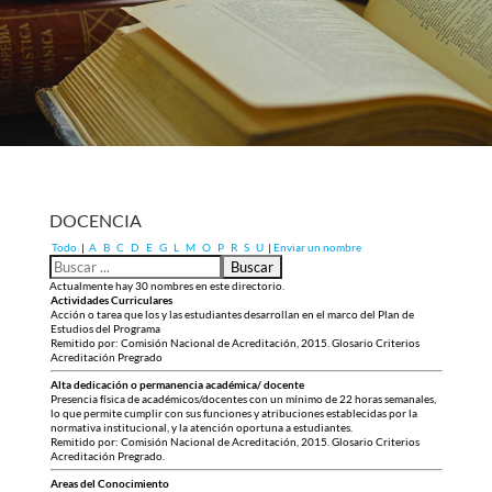
DOCENCIA
Todo
|
A
B
C
D
E
G
L
M
O
P
R
S
U
|
Enviar un nombre
Actualmente hay 30 nombres en este directorio.
Actividades Curriculares
Acción o tarea que los y las estudiantes desarrollan en el marco del Plan de
Estudios del Programa
Remitido por: Comisión Nacional de Acreditación, 2015. Glosario Criterios
Acreditación Pregrado
Alta dedicación o permanencia académica/ docente
Presencia física de académicos/docentes con un mínimo de 22 horas semanales,
lo que permite cumplir con sus funciones y atribuciones establecidas por la
normativa institucional, y la atención oportuna a estudiantes.
Remitido por: Comisión Nacional de Acreditación, 2015. Glosario Criterios
Acreditación Pregrado.
Areas del Conocimiento