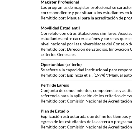
Magister Profesional
Los programas de magíster profesional se caracteri
correspondiente y por situar a los estudiantes en lo
Remitido por: Manual para la acreditación de pro
Movilidad Estudiantil
Correlato con otras titulaciones similares. Asocia
estudiantes entre carreras afines y carreras que s
nivel nacional por las universidades del Consejo d
Remitido por: Dirección de Estudios, Innovación 
criterios Generales.
Oportunidad (criterio)
Se refiere a la capacidad institucional para resp
Remitido por: Espinoza et al. (1994) \"Manual aut
Perfil de Egreso
Conjunto de conocimientos, competencias y actitud
referencia para la aplicación de los criterios de ev
Remitido por: Comisión Nacional de Acreditación,
Plan de Estudio
Explicación estructurada que define los tiempos y 
egreso de los estudiantes de la carrera o programa
Remitido por: Comisión Nacional de Acreditación,