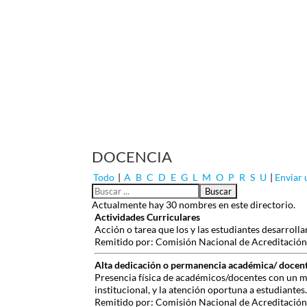
DOCENCIA
Todo
|
A
B
C
D
E
G
L
M
O
P
R
S
U
|
Enviar
Actualmente hay 30 nombres en este directorio.
Actividades Curriculares
Acción o tarea que los y las estudiantes desarroll
Remitido por: Comisión Nacional de Acreditación,
Alta dedicación o permanencia académica/ docen
Presencia física de académicos/docentes con un mí
institucional, y la atención oportuna a estudiantes.
Remitido por: Comisión Nacional de Acreditación,