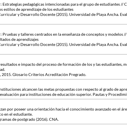
: Estrategias pedagógicas intencionadas para el grupo de estudiantes // 
 estilos de aprendizaje de los estudiantes
Curricular y Desarrollo Docente (2015). Universidad de Playa Ancha. Eva
r: Pruebas y talleres centrados en la enseñanza de conceptos y modelos /
tados de aprendizajes
Curricular y Desarrollo Docente (2015). Universidad de Playa Ancha. Eva
esultados e impacto del proceso de formación de los y las estudiantes,
dad.
 2015. Glosario Criterios Acreditación Pregrado.
 instituciones alcancen las metas propuestas con respecto al grado de apr
oevaluación para instituciones de educación superior. Pautas y Procedim
zan por poseer una orientación hacia el conocimiento avanzado en el áre
o en el estudiante.
gramas de postgrado (2016). CNA.