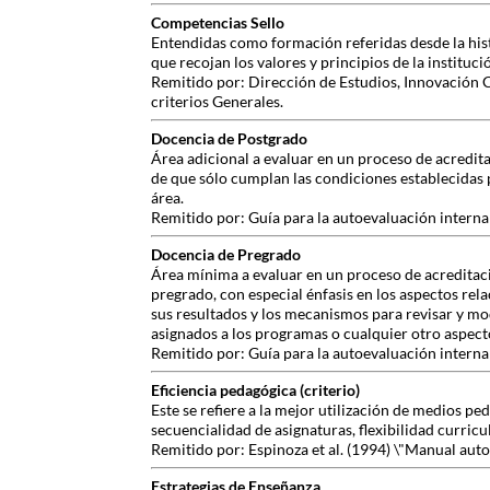
Competencias Sello
Entendidas como formación referidas desde la histo
que recojan los valores y principios de la instituci
Remitido por: Dirección de Estudios, Innovación 
criterios Generales.
Docencia de Postgrado
Área adicional a evaluar en un proceso de acredita
de que sólo cumplan las condiciones establecidas 
área.
Remitido por: Guía para la autoevaluación interna
Docencia de Pregrado
Área mínima a evaluar en un proceso de acreditació
pregrado, con especial énfasis en los aspectos re
sus resultados y los mecanismos para revisar y mo
asignados a los programas o cualquier otro aspecto
Remitido por: Guía para la autoevaluación interna
Eficiencia pedagógica (criterio)
Este se refiere a la mejor utilización de medios p
secuencialidad de asignaturas, flexibilidad curricul
Remitido por: Espinoza et al. (1994) \"Manual aut
Estrategias de Enseñanza