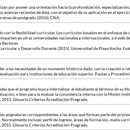
zan por poseer una orientación hacia la profundización, especialización, 
s avances recientes de ésta, con el objetivo de su aplicación en el ejercic
gramas de postgrado (2016). CNA.
do con la flexibilidad curricular. Los currículos basados en el enfoque de
e imparten en otras universidades nacionales e internacionales, a través d
e Rectores
Curricular y Desarrollo Docente (2015). Universidad de Playa Ancha. Eva
onder a las necesidades de un momento histórico dado, con la creación o 
oevaluación para instituciones de educación superior. Pautas y Procedim
es que el programa busca internalizar al estudiante al término de su tit
aluación, o bien para la evaluar la consistencia interna con la Misión insti
 2015. Glosario Criterios Acreditación Pregrado.
las asignaturas correspondientes a las áreas que forman parte del proces
. Normalmente incluye: perfil de ingreso, áreas de formación, malla curri
 2015. Glosario Criterios Acreditación Pregrado.