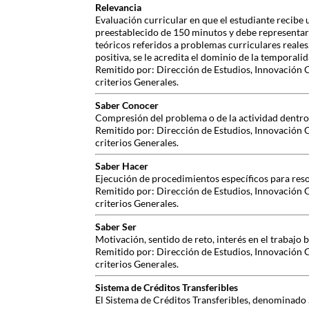
Relevancia
Evaluación curricular en que el estudiante recibe 
preestablecido de 150 minutos y debe representar
teóricos referidos a problemas curriculares reale
positiva, se le acredita el dominio de la temporalid
Remitido por: Dirección de Estudios, Innovación 
criterios Generales.
Saber Conocer
Compresión del problema o de la actividad dentro
Remitido por: Dirección de Estudios, Innovación 
criterios Generales.
Saber Hacer
Ejecución de procedimientos específicos para reso
Remitido por: Dirección de Estudios, Innovación 
criterios Generales.
Saber Ser
Motivación, sentido de reto, interés en el trabajo
Remitido por: Dirección de Estudios, Innovación 
criterios Generales.
Sistema de Créditos Transferibles
El Sistema de Créditos Transferibles, denominado S