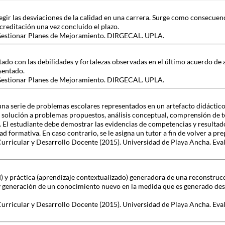
egir las desviaciones de la calidad en una carrera. Surge como consecuen
creditación una vez concluido el plazo.
y Gestionar Planes de Mejoramiento. DIRGECAL. UPLA.
o con las debilidades y fortalezas observadas en el último acuerdo de 
sentado.
y Gestionar Planes de Mejoramiento. DIRGECAL. UPLA.
una serie de problemas escolares representados en un artefacto didáctico
 solución a problemas propuestos, análisis conceptual, comprensión de t
s. El estudiante debe demostrar las evidencias de competencias y resulta
ad formativa. En caso contrario, se le asigna un tutor a fin de volver a pre
Curricular y Desarrollo Docente (2015). Universidad de Playa Ancha. Eva
d) y práctica (aprendizaje contextualizado) generadora de una reconstru
 generación de un conocimiento nuevo en la medida que es generado desde
Curricular y Desarrollo Docente (2015). Universidad de Playa Ancha. Eva