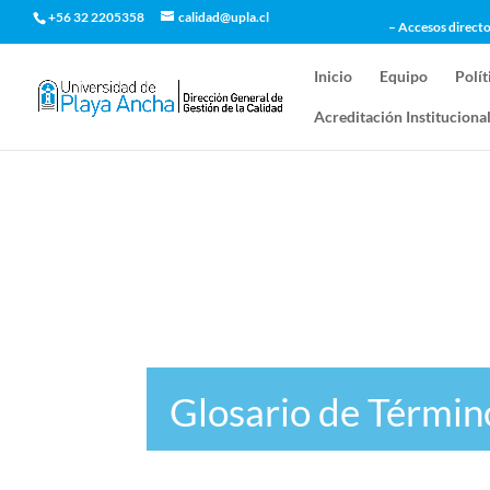
+56 32 2205358
calidad@upla.cl
– Accesos directo
Inicio
Equipo
Polít
Acreditación Instituciona
Glosario de Términ