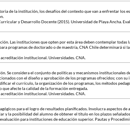
ria de la institución, los desafíos del contexto que van a enfrentar los e
ón.
Curricular y Desarrollo Docente (2015). Universidad de Playa Ancha. Eva
ción. Las instituciones que opten por esta área deben contemplar todas l
para programas de doctorado o de maestría, CNA Chile determinará si la i
 acreditación institucional. Universidades. CNA.
n. Se considera el conjunto de políticas y mecanismos institucionales de
lacionados con el diseño y aprobación de los programas ofrecidos; con su 
dificar el currículo, la organización de los programas, los métodos pedag
 que afecte la calidad de la formación entregada.
 acreditación institucional. Universidades. CNA.
edagógicos para el logro de resultados planificados. Involucra aspectos d
ar y la posibilidad del alumno de obtener el título en los plazos señalados
oevaluación para instituciones de educación superior. Pautas y Procedim