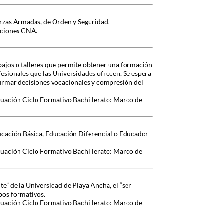
erzas Armadas, de Orden y Seguridad,
aciones CNA.
bajos o talleres que permite obtener una formación
fesionales que las Universidades ofrecen. Se espera
firmar decisiones vocacionales y compresión del
luación Ciclo Formativo Bachillerato: Marco de
Educación Básica, Educación Diferencial o Educador
luación Ciclo Formativo Bachillerato: Marco de
e” de la Universidad de Playa Ancha, el “ser
mpos formativos.
luación Ciclo Formativo Bachillerato: Marco de