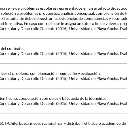
una serie de problemas escolares representados en un artefacto didáctico
 solución a problemas propuestos, análisis conceptual, comprensión de t
s. El estudiante debe demostrar las evidencias de competencias y resulta
ad formativa. En caso contrario, se le asigna un tutor a fin de volver a pre
Curricular y Desarrollo Docente (2015). Universidad de Playa Ancha. Eva
 del contexto
Curricular y Desarrollo Docente (2015). Universidad de Playa Ancha. Eva
lver el problema con planeación, regulación y evaluación.
Curricular y Desarrollo Docente (2015). Universidad de Playa Ancha. Eva
 bien hecho, cooperación con otros y búsqueda de la idoneidad
Curricular y Desarrollo Docente (2015). Universidad de Playa Ancha. Eva
CT-Chile, busca medir, racionalizar y distribuir el trabajo académico de l