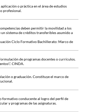
aplicación o práctica en el área de estudios
io profesional.
 competencias deben permitir la movilidad a los
e un sistema de créditos transferibles asumido a
luación Ciclo Formativo Bachillerato: Marco de
reformulación de programas docentes o currículos.
ientos\". CINDA.
ulación o graduación. Constituye el marco de
tucional.
o formativo conducente al logro del perfil de
cular y programas de las asignaturas.