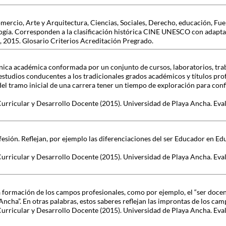
mercio, Arte y Arquitectura, Ciencias, Sociales, Derecho, educación, Fu
ogía. Corresponden a la clasificación histórica CINE UNESCO con adapt
 2015. Glosario Criterios Acreditación Pregrado.
ánica académica conformada por un conjunto de cursos, laboratorios, tra
 estudios conducentes a los tradicionales grados académicos y títulos pro
del tramo inicial de una carrera tener un tiempo de exploración para con
Curricular y Desarrollo Docente (2015). Universidad de Playa Ancha. Eva
ofesión. Reflejan, por ejemplo las diferenciaciones del ser Educador en 
Curricular y Desarrollo Docente (2015). Universidad de Playa Ancha. Eva
formación de los campos profesionales, como por ejemplo, el “ser docent
Ancha”. En otras palabras, estos saberes reflejan las improntas de los ca
Curricular y Desarrollo Docente (2015). Universidad de Playa Ancha. Eva