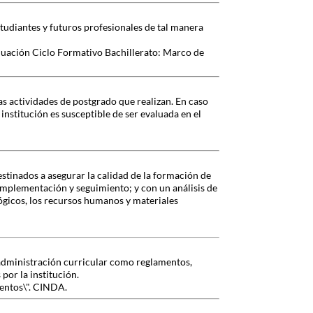
studiantes y futuros profesionales de tal manera
luación Ciclo Formativo Bachillerato: Marco de
as actividades de postgrado que realizan. En caso
nstitución es susceptible de ser evaluada en el
stinados a asegurar la calidad de la formación de
implementación y seguimiento; y con un análisis de
ógicos, los recursos humanos y materiales
e administración curricular como reglamentos,
 por la institución.
ientos\". CINDA.