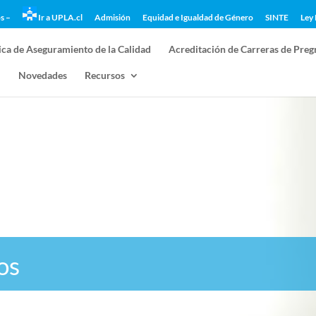
s –
Ir a UPLA.cl
Admisión
Equidad e Igualdad de Género
SINTE
Ley 
ica de Aseguramiento de la Calidad
Acreditación de Carreras de Preg
l
Novedades
Recursos
os