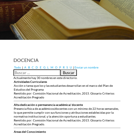
DOCENCIA
Todo
|
A
B
C
D
E
G
L
M
O
P
R
S
U
|
Enviar un nombre
Actualmente hay 30 nombres en este directorio.
Actividades Curriculares
Acción o tarea que los y las estudiantes desarrollan en el marco del Plan de
Estudios del Programa
Remitido por: Comisión Nacional de Acreditación, 2015. Glosario Criterios
Acreditación Pregrado
Alta dedicación o permanencia académica/ docente
Presencia física de académicos/docentes con un mínimo de 22 horas semanales,
lo que permite cumplir con sus funciones y atribuciones establecidas por la
normativa institucional, y la atención oportuna a estudiantes.
Remitido por: Comisión Nacional de Acreditación, 2015. Glosario Criterios
Acreditación Pregrado.
Areas del Conocimiento