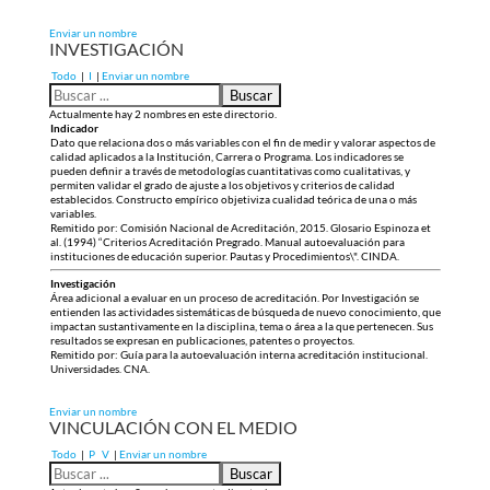
Enviar un nombre
INVESTIGACIÓN
Todo
|
I
|
Enviar un nombre
Actualmente hay 2 nombres en este directorio.
Indicador
Dato que relaciona dos o más variables con el fin de medir y valorar aspectos de
calidad aplicados a la Institución, Carrera o Programa. Los indicadores se
pueden definir a través de metodologías cuantitativas como cualitativas, y
permiten validar el grado de ajuste a los objetivos y criterios de calidad
establecidos. Constructo empírico objetiviza cualidad teórica de una o más
variables.
Remitido por: Comisión Nacional de Acreditación, 2015. Glosario Espinoza et
al. (1994) “Criterios Acreditación Pregrado. Manual autoevaluación para
instituciones de educación superior. Pautas y Procedimientos\". CINDA.
Investigación
Área adicional a evaluar en un proceso de acreditación. Por Investigación se
entienden las actividades sistemáticas de búsqueda de nuevo conocimiento, que
impactan sustantivamente en la disciplina, tema o área a la que pertenecen. Sus
resultados se expresan en publicaciones, patentes o proyectos.
Remitido por: Guía para la autoevaluación interna acreditación institucional.
Universidades. CNA.
Enviar un nombre
VINCULACIÓN CON EL MEDIO
Todo
|
P
V
|
Enviar un nombre