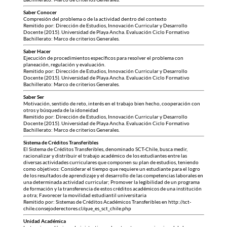
Saber Conocer
Compresión del problema o de la actividad dentro del contexto
Remitido por: Dirección de Estudios, Innovación Curricular y Desarrollo
Docente (2015). Universidad de Playa Ancha. Evaluación Ciclo Formativo
Bachillerato: Marco de criterios Generales.
Saber Hacer
Ejecución de procedimientos específicos para resolver el problema con
planeación, regulación y evaluación.
Remitido por: Dirección de Estudios, Innovación Curricular y Desarrollo
Docente (2015). Universidad de Playa Ancha. Evaluación Ciclo Formativo
Bachillerato: Marco de criterios Generales.
Saber Ser
Motivación, sentido de reto, interés en el trabajo bien hecho, cooperación con
otros y búsqueda de la idoneidad
Remitido por: Dirección de Estudios, Innovación Curricular y Desarrollo
Docente (2015). Universidad de Playa Ancha. Evaluación Ciclo Formativo
Bachillerato: Marco de criterios Generales.
Sistema de Créditos Transferibles
El Sistema de Créditos Transferibles, denominado SCT-Chile, busca medir,
racionalizar y distribuir el trabajo académico de los estudiantes entre las
diversas actividades curriculares que componen su plan de estudios, teniendo
como objetivos: Considerar el tiempo que requiere un estudiante para el logro
de los resultados de aprendizaje y el desarrollo de las competencias laborales en
una determinada actividad curricular; Promover la legibilidad de un programa
de formación y la transferencia de estos créditos académicos de una institución
a otra; Favorecer la movilidad estudiantil universitaria
Remitido por: Sistemas de Créditos Académicos Transferibles en http://sct-
chile.consejoderectores.cl/que_es_sct_chile.php
Unidad Académica