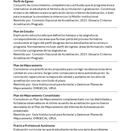
Perfil de Egreso
Conjunto de conocimientos, competencias y actitudes que el programa busca
internalizar al estudiante al término de su titulación o graduación. Constituye
el marco de referencia para la aplicación de los criterios de evaluación, o bien
para la evaluar la consistencia interna con la Misión institucional.
Remitido por: Comisión Nacional de Acreditación, 2015. Glosario Criterios
Acreditación Pregrado.
Plan de Estudio
Explicación estructurada que define los tiempos y las asignaturas
correspondientes a las áreas que forman parte del proceso formativo
conducente al logro del perfil de egreso de los estudiantes de la carrera o
programa. Normalmente incluye: perfil de ingreso, áreas de formación, malla
curricular y programas de las asignaturas.
Remitido por: Comisión Nacional de Acreditación, 2015. Glosario Criterios
Acreditación Pregrado.
Plan de Mejoramiento
Consiste en una planificación propuesta para corregir las desviaciones de la
calidad en una carrera. Surge como consecuencia de la autoevaluación. Su
concreción repercute en la mejora de calidad y aumento en los años de
acreditación una vez concluido el plazo.
Remitido por: Guía Institucional para formular y Gestionar Planes de
Mejoramiento. DIRGECAL. UPLA.
Plan de Mejoramiento Consolidado
Consiste en un Plan de Mejoramiento complementado con las debilidades y
fortalezas observadas en el último acuerdo de acreditación que no fueron
abordadas en el Plan de Mejoramiento del Informe de Autoevaluación
presentado.
Remitido por: Guía Institucional para formular y Gestionar Planes de
Mejoramiento. DIRGECAL. UPLA.
Práctica Profesional Autónoma
Evaluación curricular en que el estudiante recibe una serie de problemas