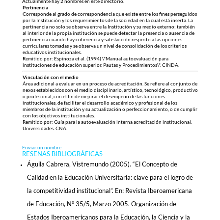
Actualmente hay 2 nombres en este directorio.
Pertinencia
Corresponde al grado de correspondencia que existe entre los fines perseguidos
por la Institución y los requerimientos de la sociedad en la cual está inserta. La
pertinencia no solo se observa entre la Institución y su medio externo; también
al interior de la propia institución se puede detectar la presencia o ausencia de
pertinencia cuando hay coherencia y satisfacción respecto a las opciones
curriculares tomadas y se observa un nivel de consolidación de los criterios
educativos institucionales.
Remitido por: Espinoza et al. (1994) \"Manual autoevaluación para
instituciones de educación superior. Pautas y Procedimientos\". CINDA.
Vinculación con el medio
Área adicional a evaluar en un proceso de acreditación. Se refiere al conjunto de
nexos establecidos con el medio disciplinario, artístico, tecnológico, productivo
o profesional, con el fin de mejorar el desempeño de las funciones
institucionales, de facilitar el desarrollo académico y profesional de los
miembros de la institución y su actualización o perfeccionamiento, o de cumplir
con los objetivos institucionales.
Remitido por: Guía para la autoevaluación interna acreditación institucional.
Universidades. CNA.
Enviar un nombre
RESEÑAS BIBLIOGRÁFICAS
Águila Cabrera, Vistremundo (2005). “El Concepto de
Calidad en la Educación Universitaria: clave para el logro de
la competitividad institucional”. En: Revista Iberoamericana
de Educación, N° 35/5, Marzo 2005. Organización de
Estados Iberoamericanos para la Educación, la Ciencia y la