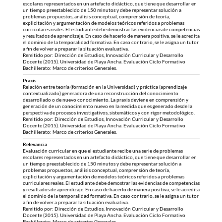
escolares representados en un artefacto didáctico, que tiene que desarrollar en
un tiempo preestablecido de 150 minutos y debe representar solución a
problemas propuestos, análisis conceptual, comprensión de teoría,
explicitación y argumentación de modelos teóricos referidos a problemas
curriculares reales. El estudiante debe demostrar las evidencias de competencias
y resultados de aprendizaje. En caso de hacerlo de manera positiva, se le acredita
el dominio de la temporalidad formativa. En caso contrario, se le asigna un tutor
a fin de volver a preparar la situación evaluativa.
Remitido por: Dirección de Estudios, Innovación Curricular y Desarrollo
Docente (2015). Universidad de Playa Ancha. Evaluación Ciclo Formativo
Bachillerato: Marco de criterios Generales.
Praxis
Relación entre teoría (formación en la Universidad) y práctica (aprendizaje
contextualizado) generadora de una reconstrucción del conocimiento
desarrollado o de nuevo conocimiento. La praxis deviene en comprensión y
generación de un conocimiento nuevo en la medida que es generado desde la
perspectiva de procesos investigativos, sistemáticos y con rigor metodológico.
Remitido por: Dirección de Estudios, Innovación Curricular y Desarrollo
Docente (2015). Universidad de Playa Ancha. Evaluación Ciclo Formativo
Bachillerato: Marco de criterios Generales.
Relevancia
Evaluación curricular en que el estudiante recibe una serie de problemas
escolares representados en un artefacto didáctico, que tiene que desarrollar en
un tiempo preestablecido de 150 minutos y debe representar solución a
problemas propuestos, análisis conceptual, comprensión de teoría,
explicitación y argumentación de modelos teóricos referidos a problemas
curriculares reales. El estudiante debe demostrar las evidencias de competencias
y resultados de aprendizaje. En caso de hacerlo de manera positiva, se le acredita
el dominio de la temporalidad formativa. En caso contrario, se le asigna un tutor
a fin de volver a preparar la situación evaluativa.
Remitido por: Dirección de Estudios, Innovación Curricular y Desarrollo
Docente (2015). Universidad de Playa Ancha. Evaluación Ciclo Formativo
Bachillerato: Marco de criterios Generales.