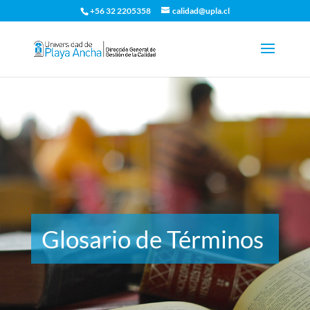
+56 32 2205358
calidad@upla.cl
Glosario de Términos