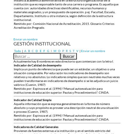
Instancia académica-administrativa en la estructura organizacional de la
institución que es responsable tanto de una carrera o programa. Es aquella que
cuenta con: autoridades directivas identificables, recursos humanos y
materiales asignados, y un presupuesto de operación. p.ej: Facultad, Escuela,
Departamento, Instituto u otra instancia, según definición de la estructura
institucional.
Remitido por: Comisión Nacional de Acreditación, 2015. Glosario Criterios
Acreditación Pregrado.
Enviar un nombre
GESTIÓN INSTITUCIONAL
Todo
|
A
B
C
D
E
F
G
I
M
O
P
R
S
T
V
|
Enviar un nombre
Actualmente hay 8 nombres en este directorio que comienzan con la letra I.
Indicador de Calidad de desempeño
Implica un punto de referencia que puede ser un estándar, un objetivo o una
situación comparable. Por esta razón los indicadores de desempeño son
relativos y no absolutos. Lo indicadores simples que son neutrales muchas veces
pueden transformarse en indicadores de desempeño si se les adjudica un juicio
valórico (Cuenin, 1987)
Remitido por: Espinoza et al. (1994) \"Manual autoevaluación para
instituciones de educación superior. Pautas y Procedimientos\". CINDA.
Indicador de Calidad Simple
Aquella información que se expresa generalmente en la forma de número
absoluto y cuyo propósito es proveer una descripción neutral de una situación
o proceso (Cuenin, 1987).
Remitido por: Espinoza et al. (1994) \"Manual autoevaluación para
instituciones de educación superior. Pautas y Procedimientos\". CINDA.
Indicadores de Calidad Generales
Provienen de fuentes externas a la institución y, en el sentido estricto del