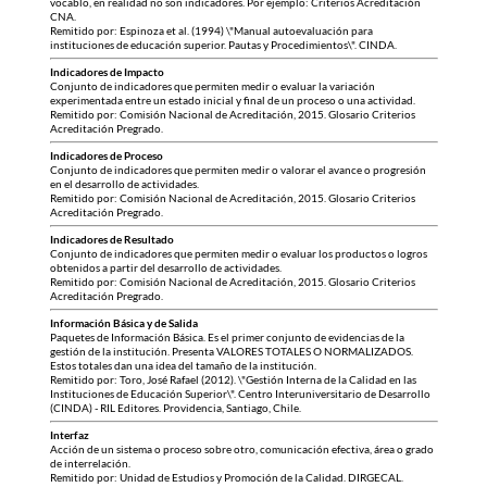
vocablo, en realidad no son indicadores. Por ejemplo: Criterios Acreditación
CNA.
Remitido por: Espinoza et al. (1994) \"Manual autoevaluación para
instituciones de educación superior. Pautas y Procedimientos\". CINDA.
Indicadores de Impacto
Conjunto de indicadores que permiten medir o evaluar la variación
experimentada entre un estado inicial y final de un proceso o una actividad.
Remitido por: Comisión Nacional de Acreditación, 2015. Glosario Criterios
Acreditación Pregrado.
Indicadores de Proceso
Conjunto de indicadores que permiten medir o valorar el avance o progresión
en el desarrollo de actividades.
Remitido por: Comisión Nacional de Acreditación, 2015. Glosario Criterios
Acreditación Pregrado.
Indicadores de Resultado
Conjunto de indicadores que permiten medir o evaluar los productos o logros
obtenidos a partir del desarrollo de actividades.
Remitido por: Comisión Nacional de Acreditación, 2015. Glosario Criterios
Acreditación Pregrado.
Información Básica y de Salida
Paquetes de Información Básica. Es el primer conjunto de evidencias de la
gestión de la institución. Presenta VALORES TOTALES O NORMALIZADOS.
Estos totales dan una idea del tamaño de la institución.
Remitido por: Toro, José Rafael (2012). \"Gestión Interna de la Calidad en las
Instituciones de Educación Superior\". Centro Interuniversitario de Desarrollo
(CINDA) - RIL Editores. Providencia, Santiago, Chile.
Interfaz
Acción de un sistema o proceso sobre otro, comunicación efectiva, área o grado
de interrelación.
Remitido por: Unidad de Estudios y Promoción de la Calidad. DIRGECAL.