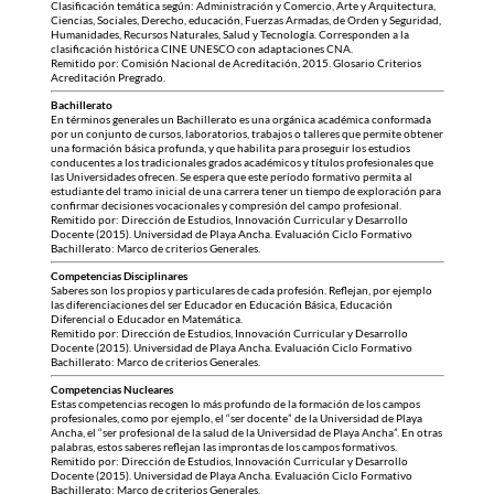
Clasificación temática según: Administración y Comercio, Arte y Arquitectura,
Ciencias, Sociales, Derecho, educación, Fuerzas Armadas, de Orden y Seguridad,
Humanidades, Recursos Naturales, Salud y Tecnología. Corresponden a la
clasificación histórica CINE UNESCO con adaptaciones CNA.
Remitido por: Comisión Nacional de Acreditación, 2015. Glosario Criterios
Acreditación Pregrado.
Bachillerato
En términos generales un Bachillerato es una orgánica académica conformada
por un conjunto de cursos, laboratorios, trabajos o talleres que permite obtener
una formación básica profunda, y que habilita para proseguir los estudios
conducentes a los tradicionales grados académicos y títulos profesionales que
las Universidades ofrecen. Se espera que este período formativo permita al
estudiante del tramo inicial de una carrera tener un tiempo de exploración para
confirmar decisiones vocacionales y compresión del campo profesional.
Remitido por: Dirección de Estudios, Innovación Curricular y Desarrollo
Docente (2015). Universidad de Playa Ancha. Evaluación Ciclo Formativo
Bachillerato: Marco de criterios Generales.
Competencias Disciplinares
Saberes son los propios y particulares de cada profesión. Reflejan, por ejemplo
las diferenciaciones del ser Educador en Educación Básica, Educación
Diferencial o Educador en Matemática.
Remitido por: Dirección de Estudios, Innovación Curricular y Desarrollo
Docente (2015). Universidad de Playa Ancha. Evaluación Ciclo Formativo
Bachillerato: Marco de criterios Generales.
Competencias Nucleares
Estas competencias recogen lo más profundo de la formación de los campos
profesionales, como por ejemplo, el “ser docente” de la Universidad de Playa
Ancha, el “ser profesional de la salud de la Universidad de Playa Ancha”. En otras
palabras, estos saberes reflejan las improntas de los campos formativos.
Remitido por: Dirección de Estudios, Innovación Curricular y Desarrollo
Docente (2015). Universidad de Playa Ancha. Evaluación Ciclo Formativo
Bachillerato: Marco de criterios Generales.