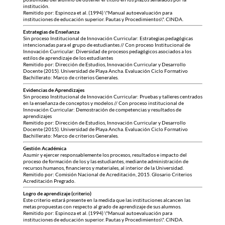
institución.
Remitido por: Espinoza et al. (1994) \"Manual autoevaluación para
instituciones de educación superior. Pautas y Procedimientos\". CINDA.
Estrategias de Enseñanza
Sin proceso Institucional de Innovación Curricular: Estrategias pedagógicas
intencionadas para el grupo de estudiantes // Con proceso Institucional de
Innovación Curricular: Diversidad de procesos pedagógicos asociados a los
estilos de aprendizaje de los estudiantes
Remitido por: Dirección de Estudios, Innovación Curricular y Desarrollo
Docente (2015). Universidad de Playa Ancha. Evaluación Ciclo Formativo
Bachillerato: Marco de criterios Generales.
Evidencias de Aprendizajes
Sin proceso Institucional de Innovación Curricular: Pruebas y talleres centrados
en la enseñanza de conceptos y modelos // Con proceso institucional de
Innovación Curricular: Demostración de competencias y resultados de
aprendizajes
Remitido por: Dirección de Estudios, Innovación Curricular y Desarrollo
Docente (2015). Universidad de Playa Ancha. Evaluación Ciclo Formativo
Bachillerato: Marco de criterios Generales.
Gestión Académica
Asumir y ejercer responsablemente los procesos, resultados e impacto del
proceso de formación de los y las estudiantes, mediante administración de
recursos humanos, financieros y materiales, al interior de la Universidad.
Remitido por: Comisión Nacional de Acreditación, 2015. Glosario Criterios
Acreditación Pregrado.
Logro de aprendizaje (criterio)
Este criterio estará presente en la medida que las instituciones alcancen las
metas propuestas con respecto al grado de aprendizaje de sus alumnos.
Remitido por: Espinoza et al. (1994) \"Manual autoevaluación para
instituciones de educación superior. Pautas y Procedimientos\". CINDA.