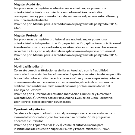
Magister Académico
Los programas de magíster académico se caracterizan por poseer una
orientación hacia el conocimiento avanzado en el área de estudio
correspondiente y por fomentar la independencia y el pensamiento reflexivo y
analítico en el estudiante.
Remitido por: Manual para la acreditación de programas de postgrado (2016).
CNA.
Magister Profesional
Los programas de magíster profesional se caracterizan por poseer una
orientación hacia la profundización, especialización, aplicación o práctica en el
área de estudios correspondiente y por situar a los estudiantes en los avances
recientes de ésta, con el objetivo de su aplicación en el ejercicio profesional.
Remitido por: Manual para la acreditación de programas de postgrado (2016).
CNA.
Movilidad Estudiantil
Correlato con otras titulaciones similares. Asociado con la flexibilidad
curricular. Los currículos basados en el enfoque de competencias deben permitir
la movilidad a los estudiantes entre carreras afines y carreras que se imparten en
otras universidades nacionales e internacionales, a través de un sistema de
créditos transferibles asumido a nivel nacional por las universidades del
Consejo de Rectores
Remitido por: Dirección de Estudios, Innovación Curricular y Desarrollo
Docente (2015). Universidad de Playa Ancha. Evaluación Ciclo Formativo
Bachillerato: Marco de criterios Generales.
Oportunidad (criterio)
Se refiere a la capacidad institucional para responder a las necesidades de un
momento histórico dado, con la creación o reformulación de programas
docentes o currículos.
Remitido por: Espinoza et al. (1994) \"Manual autoevaluación para
instituciones de educación superior. Pautas y Procedimientos\". CINDA.