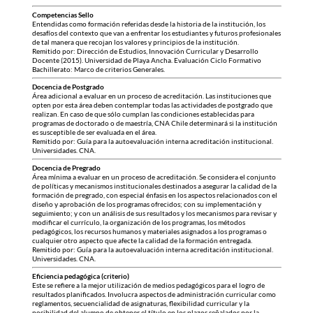
Competencias Sello
Entendidas como formación referidas desde la historia de la institución, los
desafíos del contexto que van a enfrentar los estudiantes y futuros profesionales
de tal manera que recojan los valores y principios de la institución.
Remitido por: Dirección de Estudios, Innovación Curricular y Desarrollo
Docente (2015). Universidad de Playa Ancha. Evaluación Ciclo Formativo
Bachillerato: Marco de criterios Generales.
Docencia de Postgrado
Área adicional a evaluar en un proceso de acreditación. Las instituciones que
opten por esta área deben contemplar todas las actividades de postgrado que
realizan. En caso de que sólo cumplan las condiciones establecidas para
programas de doctorado o de maestría, CNA Chile determinará si la institución
es susceptible de ser evaluada en el área.
Remitido por: Guía para la autoevaluación interna acreditación institucional.
Universidades. CNA.
Docencia de Pregrado
Área mínima a evaluar en un proceso de acreditación. Se considera el conjunto
de políticas y mecanismos institucionales destinados a asegurar la calidad de la
formación de pregrado, con especial énfasis en los aspectos relacionados con el
diseño y aprobación de los programas ofrecidos; con su implementación y
seguimiento; y con un análisis de sus resultados y los mecanismos para revisar y
modificar el currículo, la organización de los programas, los métodos
pedagógicos, los recursos humanos y materiales asignados a los programas o
cualquier otro aspecto que afecte la calidad de la formación entregada.
Remitido por: Guía para la autoevaluación interna acreditación institucional.
Universidades. CNA.
Eficiencia pedagógica (criterio)
Este se refiere a la mejor utilización de medios pedagógicos para el logro de
resultados planificados. Involucra aspectos de administración curricular como
reglamentos, secuencialidad de asignaturas, flexibilidad curricular y la
posibilidad del alumno de obtener el título en los plazos señalados por la