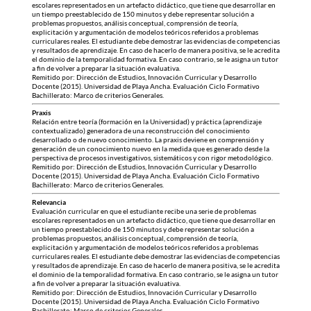
escolares representados en un artefacto didáctico, que tiene que desarrollar en
un tiempo preestablecido de 150 minutos y debe representar solución a
problemas propuestos, análisis conceptual, comprensión de teoría,
explicitación y argumentación de modelos teóricos referidos a problemas
curriculares reales. El estudiante debe demostrar las evidencias de competencias
y resultados de aprendizaje. En caso de hacerlo de manera positiva, se le acredita
el dominio de la temporalidad formativa. En caso contrario, se le asigna un tutor
a fin de volver a preparar la situación evaluativa.
Remitido por: Dirección de Estudios, Innovación Curricular y Desarrollo
Docente (2015). Universidad de Playa Ancha. Evaluación Ciclo Formativo
Bachillerato: Marco de criterios Generales.
Praxis
Relación entre teoría (formación en la Universidad) y práctica (aprendizaje
contextualizado) generadora de una reconstrucción del conocimiento
desarrollado o de nuevo conocimiento. La praxis deviene en comprensión y
generación de un conocimiento nuevo en la medida que es generado desde la
perspectiva de procesos investigativos, sistemáticos y con rigor metodológico.
Remitido por: Dirección de Estudios, Innovación Curricular y Desarrollo
Docente (2015). Universidad de Playa Ancha. Evaluación Ciclo Formativo
Bachillerato: Marco de criterios Generales.
Relevancia
Evaluación curricular en que el estudiante recibe una serie de problemas
escolares representados en un artefacto didáctico, que tiene que desarrollar en
un tiempo preestablecido de 150 minutos y debe representar solución a
problemas propuestos, análisis conceptual, comprensión de teoría,
explicitación y argumentación de modelos teóricos referidos a problemas
curriculares reales. El estudiante debe demostrar las evidencias de competencias
y resultados de aprendizaje. En caso de hacerlo de manera positiva, se le acredita
el dominio de la temporalidad formativa. En caso contrario, se le asigna un tutor
a fin de volver a preparar la situación evaluativa.
Remitido por: Dirección de Estudios, Innovación Curricular y Desarrollo
Docente (2015). Universidad de Playa Ancha. Evaluación Ciclo Formativo
Bachillerato: Marco de criterios Generales.