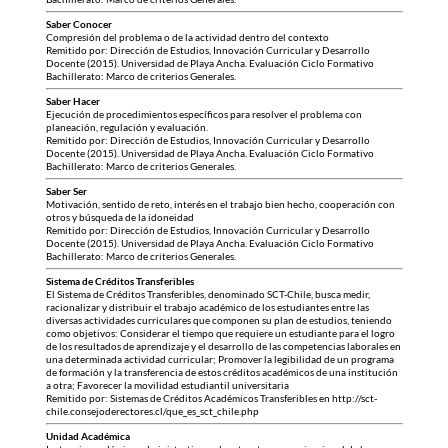
Saber Conocer
Compresión del problema o de la actividad dentro del contexto
Remitido por: Dirección de Estudios, Innovación Curricular y Desarrollo
Docente (2015). Universidad de Playa Ancha. Evaluación Ciclo Formativo
Bachillerato: Marco de criterios Generales.
Saber Hacer
Ejecución de procedimientos específicos para resolver el problema con
planeación, regulación y evaluación.
Remitido por: Dirección de Estudios, Innovación Curricular y Desarrollo
Docente (2015). Universidad de Playa Ancha. Evaluación Ciclo Formativo
Bachillerato: Marco de criterios Generales.
Saber Ser
Motivación, sentido de reto, interés en el trabajo bien hecho, cooperación con
otros y búsqueda de la idoneidad
Remitido por: Dirección de Estudios, Innovación Curricular y Desarrollo
Docente (2015). Universidad de Playa Ancha. Evaluación Ciclo Formativo
Bachillerato: Marco de criterios Generales.
Sistema de Créditos Transferibles
El Sistema de Créditos Transferibles, denominado SCT-Chile, busca medir,
racionalizar y distribuir el trabajo académico de los estudiantes entre las
diversas actividades curriculares que componen su plan de estudios, teniendo
como objetivos: Considerar el tiempo que requiere un estudiante para el logro
de los resultados de aprendizaje y el desarrollo de las competencias laborales en
una determinada actividad curricular; Promover la legibilidad de un programa
de formación y la transferencia de estos créditos académicos de una institución
a otra; Favorecer la movilidad estudiantil universitaria
Remitido por: Sistemas de Créditos Académicos Transferibles en http://sct-
chile.consejoderectores.cl/que_es_sct_chile.php
Unidad Académica