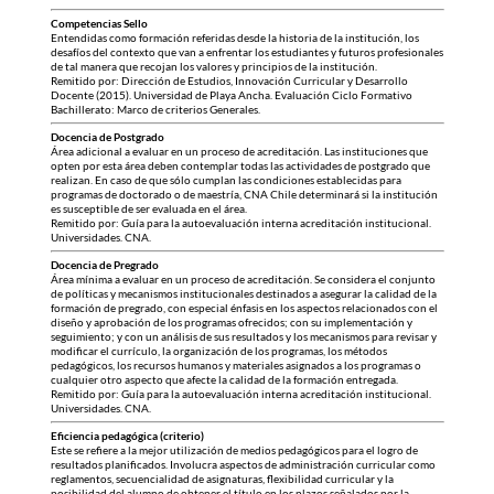
Competencias Sello
Entendidas como formación referidas desde la historia de la institución, los
desafíos del contexto que van a enfrentar los estudiantes y futuros profesionales
de tal manera que recojan los valores y principios de la institución.
Remitido por: Dirección de Estudios, Innovación Curricular y Desarrollo
Docente (2015). Universidad de Playa Ancha. Evaluación Ciclo Formativo
Bachillerato: Marco de criterios Generales.
Docencia de Postgrado
Área adicional a evaluar en un proceso de acreditación. Las instituciones que
opten por esta área deben contemplar todas las actividades de postgrado que
realizan. En caso de que sólo cumplan las condiciones establecidas para
programas de doctorado o de maestría, CNA Chile determinará si la institución
es susceptible de ser evaluada en el área.
Remitido por: Guía para la autoevaluación interna acreditación institucional.
Universidades. CNA.
Docencia de Pregrado
Área mínima a evaluar en un proceso de acreditación. Se considera el conjunto
de políticas y mecanismos institucionales destinados a asegurar la calidad de la
formación de pregrado, con especial énfasis en los aspectos relacionados con el
diseño y aprobación de los programas ofrecidos; con su implementación y
seguimiento; y con un análisis de sus resultados y los mecanismos para revisar y
modificar el currículo, la organización de los programas, los métodos
pedagógicos, los recursos humanos y materiales asignados a los programas o
cualquier otro aspecto que afecte la calidad de la formación entregada.
Remitido por: Guía para la autoevaluación interna acreditación institucional.
Universidades. CNA.
Eficiencia pedagógica (criterio)
Este se refiere a la mejor utilización de medios pedagógicos para el logro de
resultados planificados. Involucra aspectos de administración curricular como
reglamentos, secuencialidad de asignaturas, flexibilidad curricular y la
posibilidad del alumno de obtener el título en los plazos señalados por la