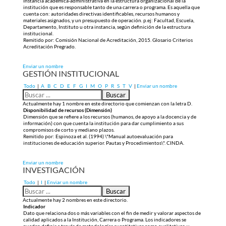
Instancia académica-administrativa en la estructura organizacional de la
institución que es responsable tanto de una carrera o programa. Es aquella que
cuenta con: autoridades directivas identificables, recursos humanos y
materiales asignados, y un presupuesto de operación. p.ej: Facultad, Escuela,
Departamento, Instituto u otra instancia, según definición de la estructura
institucional.
Remitido por: Comisión Nacional de Acreditación, 2015. Glosario Criterios
Acreditación Pregrado.
Enviar un nombre
GESTIÓN INSTITUCIONAL
Todo
|
A
B
C
D
E
F
G
I
M
O
P
R
S
T
V
|
Enviar un nombre
Actualmente hay 1 nombre en este directorio que comienzan con la letra D.
Disponibilidad de recursos (Dimensión)
Dimensión que se refiere a los recursos (humanos, de apoyo a la docencia y de
información) con que cuenta la institución para dar cumplimiento a sus
compromisos de corto y mediano plazos.
Remitido por: Espinoza et al. (1994) \"Manual autoevaluación para
instituciones de educación superior. Pautas y Procedimientos\". CINDA.
Enviar un nombre
INVESTIGACIÓN
Todo
|
I
|
Enviar un nombre
Actualmente hay 2 nombres en este directorio.
Indicador
Dato que relaciona dos o más variables con el fin de medir y valorar aspectos de
calidad aplicados a la Institución, Carrera o Programa. Los indicadores se