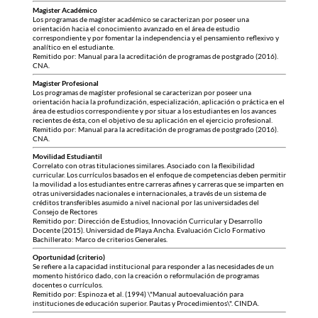
Magister Académico
Los programas de magíster académico se caracterizan por poseer una
orientación hacia el conocimiento avanzado en el área de estudio
correspondiente y por fomentar la independencia y el pensamiento reflexivo y
analítico en el estudiante.
Remitido por: Manual para la acreditación de programas de postgrado (2016).
CNA.
Magister Profesional
Los programas de magíster profesional se caracterizan por poseer una
orientación hacia la profundización, especialización, aplicación o práctica en el
área de estudios correspondiente y por situar a los estudiantes en los avances
recientes de ésta, con el objetivo de su aplicación en el ejercicio profesional.
Remitido por: Manual para la acreditación de programas de postgrado (2016).
CNA.
Movilidad Estudiantil
Correlato con otras titulaciones similares. Asociado con la flexibilidad
curricular. Los currículos basados en el enfoque de competencias deben permitir
la movilidad a los estudiantes entre carreras afines y carreras que se imparten en
otras universidades nacionales e internacionales, a través de un sistema de
créditos transferibles asumido a nivel nacional por las universidades del
Consejo de Rectores
Remitido por: Dirección de Estudios, Innovación Curricular y Desarrollo
Docente (2015). Universidad de Playa Ancha. Evaluación Ciclo Formativo
Bachillerato: Marco de criterios Generales.
Oportunidad (criterio)
Se refiere a la capacidad institucional para responder a las necesidades de un
momento histórico dado, con la creación o reformulación de programas
docentes o currículos.
Remitido por: Espinoza et al. (1994) \"Manual autoevaluación para
instituciones de educación superior. Pautas y Procedimientos\". CINDA.