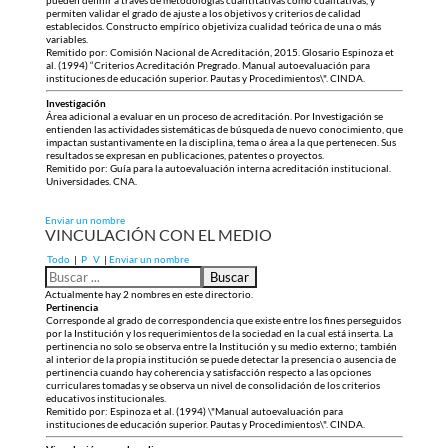
pueden definir a través de metodologías cuantitativas como cualitativas, y
permiten validar el grado de ajuste a los objetivos y criterios de calidad
establecidos. Constructo empírico objetiviza cualidad teórica de una o más
variables.
Remitido por: Comisión Nacional de Acreditación, 2015. Glosario Espinoza et
al. (1994) “Criterios Acreditación Pregrado. Manual autoevaluación para
instituciones de educación superior. Pautas y Procedimientos\". CINDA.
Investigación
Área adicional a evaluar en un proceso de acreditación. Por Investigación se
entienden las actividades sistemáticas de búsqueda de nuevo conocimiento, que
impactan sustantivamente en la disciplina, tema o área a la que pertenecen. Sus
resultados se expresan en publicaciones, patentes o proyectos.
Remitido por: Guía para la autoevaluación interna acreditación institucional.
Universidades. CNA.
Enviar un nombre
VINCULACIÓN CON EL MEDIO
Todo
|
P
V
|
Enviar un nombre
Actualmente hay 2 nombres en este directorio.
Pertinencia
Corresponde al grado de correspondencia que existe entre los fines perseguidos
por la Institución y los requerimientos de la sociedad en la cual está inserta. La
pertinencia no solo se observa entre la Institución y su medio externo; también
al interior de la propia institución se puede detectar la presencia o ausencia de
pertinencia cuando hay coherencia y satisfacción respecto a las opciones
curriculares tomadas y se observa un nivel de consolidación de los criterios
educativos institucionales.
Remitido por: Espinoza et al. (1994) \"Manual autoevaluación para
instituciones de educación superior. Pautas y Procedimientos\". CINDA.