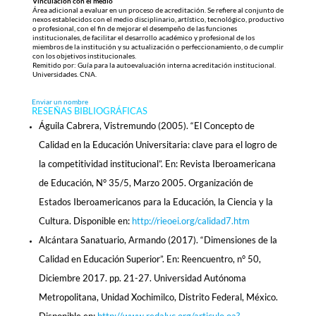
Vinculación con el medio
Área adicional a evaluar en un proceso de acreditación. Se refiere al conjunto de
nexos establecidos con el medio disciplinario, artístico, tecnológico, productivo
o profesional, con el fin de mejorar el desempeño de las funciones
institucionales, de facilitar el desarrollo académico y profesional de los
miembros de la institución y su actualización o perfeccionamiento, o de cumplir
con los objetivos institucionales.
Remitido por: Guía para la autoevaluación interna acreditación institucional.
Universidades. CNA.
Enviar un nombre
RESEÑAS BIBLIOGRÁFICAS
Águila Cabrera, Vistremundo (2005). “El Concepto de
Calidad en la Educación Universitaria: clave para el logro de
la competitividad institucional”. En: Revista Iberoamericana
de Educación, N° 35/5, Marzo 2005. Organización de
Estados Iberoamericanos para la Educación, la Ciencia y la
Cultura. Disponible en:
http://rieoei.org/calidad7.htm
Alcántara Sanatuario, Armando (2017). “Dimensiones de la
Calidad en Educación Superior”. En: Reencuentro, n° 50,
Diciembre 2017. pp. 21-27. Universidad Autónoma
Metropolitana, Unidad Xochimilco, Distrito Federal, México.