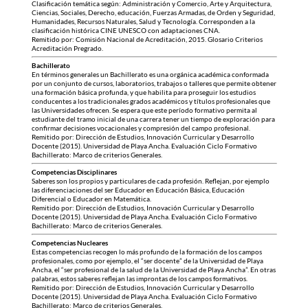
Clasificación temática según: Administración y Comercio, Arte y Arquitectura,
Ciencias, Sociales, Derecho, educación, Fuerzas Armadas, de Orden y Seguridad,
Humanidades, Recursos Naturales, Salud y Tecnología. Corresponden a la
clasificación histórica CINE UNESCO con adaptaciones CNA.
Remitido por: Comisión Nacional de Acreditación, 2015. Glosario Criterios
Acreditación Pregrado.
Bachillerato
En términos generales un Bachillerato es una orgánica académica conformada
por un conjunto de cursos, laboratorios, trabajos o talleres que permite obtener
una formación básica profunda, y que habilita para proseguir los estudios
conducentes a los tradicionales grados académicos y títulos profesionales que
las Universidades ofrecen. Se espera que este período formativo permita al
estudiante del tramo inicial de una carrera tener un tiempo de exploración para
confirmar decisiones vocacionales y compresión del campo profesional.
Remitido por: Dirección de Estudios, Innovación Curricular y Desarrollo
Docente (2015). Universidad de Playa Ancha. Evaluación Ciclo Formativo
Bachillerato: Marco de criterios Generales.
Competencias Disciplinares
Saberes son los propios y particulares de cada profesión. Reflejan, por ejemplo
las diferenciaciones del ser Educador en Educación Básica, Educación
Diferencial o Educador en Matemática.
Remitido por: Dirección de Estudios, Innovación Curricular y Desarrollo
Docente (2015). Universidad de Playa Ancha. Evaluación Ciclo Formativo
Bachillerato: Marco de criterios Generales.
Competencias Nucleares
Estas competencias recogen lo más profundo de la formación de los campos
profesionales, como por ejemplo, el “ser docente” de la Universidad de Playa
Ancha, el “ser profesional de la salud de la Universidad de Playa Ancha”. En otras
palabras, estos saberes reflejan las improntas de los campos formativos.
Remitido por: Dirección de Estudios, Innovación Curricular y Desarrollo
Docente (2015). Universidad de Playa Ancha. Evaluación Ciclo Formativo
Bachillerato: Marco de criterios Generales.