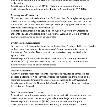
institución.
Remitido por: Espinoza et al. (1994) \"Manual autoevaluación para
instituciones de educación superior. Pautas y Procedimientos\". CINDA.
Estrategias de Enseñanza
Sin proceso Institucional de Innovación Curricular: Estrategias pedagógicas
intencionadas para el grupo de estudiantes // Con proceso Institucional de
Innovación Curricular: Diversidad de procesos pedagógicos asociados a los
estilos de aprendizaje de los estudiantes
Remitido por: Dirección de Estudios, Innovación Curricular y Desarrollo
Docente (2015). Universidad de Playa Ancha. Evaluación Ciclo Formativo
Bachillerato: Marco de criterios Generales.
Evidencias de Aprendizajes
Sin proceso Institucional de Innovación Curricular: Pruebas y talleres centrados
en la enseñanza de conceptos y modelos // Con proceso institucional de
Innovación Curricular: Demostración de competencias y resultados de
aprendizajes
Remitido por: Dirección de Estudios, Innovación Curricular y Desarrollo
Docente (2015). Universidad de Playa Ancha. Evaluación Ciclo Formativo
Bachillerato: Marco de criterios Generales.
Gestión Académica
Asumir y ejercer responsablemente los procesos, resultados e impacto del
proceso de formación de los y las estudiantes, mediante administración de
recursos humanos, financieros y materiales, al interior de la Universidad.
Remitido por: Comisión Nacional de Acreditación, 2015. Glosario Criterios
Acreditación Pregrado.
Logro de aprendizaje (criterio)
Este criterio estará presente en la medida que las instituciones alcancen las
metas propuestas con respecto al grado de aprendizaje de sus alumnos.
Remitido por: Espinoza et al. (1994) \"Manual autoevaluación para
instituciones de educación superior. Pautas y Procedimientos\". CINDA.