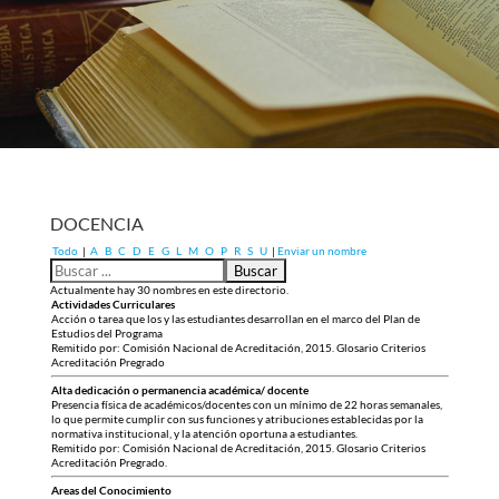
DOCENCIA
Todo
|
A
B
C
D
E
G
L
M
O
P
R
S
U
|
Enviar un nombre
Actualmente hay 30 nombres en este directorio.
Actividades Curriculares
Acción o tarea que los y las estudiantes desarrollan en el marco del Plan de
Estudios del Programa
Remitido por: Comisión Nacional de Acreditación, 2015. Glosario Criterios
Acreditación Pregrado
Alta dedicación o permanencia académica/ docente
Presencia física de académicos/docentes con un mínimo de 22 horas semanales,
lo que permite cumplir con sus funciones y atribuciones establecidas por la
normativa institucional, y la atención oportuna a estudiantes.
Remitido por: Comisión Nacional de Acreditación, 2015. Glosario Criterios
Acreditación Pregrado.
Areas del Conocimiento