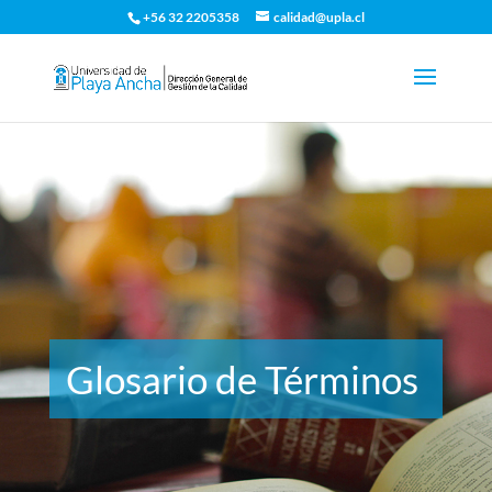
+56 32 2205358
calidad@upla.cl
Glosario de Términos