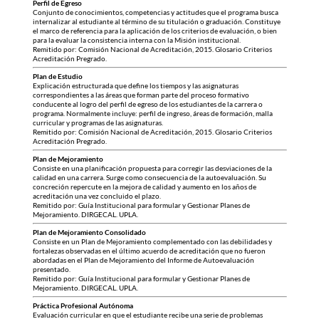
Perfil de Egreso
Conjunto de conocimientos, competencias y actitudes que el programa busca
internalizar al estudiante al término de su titulación o graduación. Constituye
el marco de referencia para la aplicación de los criterios de evaluación, o bien
para la evaluar la consistencia interna con la Misión institucional.
Remitido por: Comisión Nacional de Acreditación, 2015. Glosario Criterios
Acreditación Pregrado.
Plan de Estudio
Explicación estructurada que define los tiempos y las asignaturas
correspondientes a las áreas que forman parte del proceso formativo
conducente al logro del perfil de egreso de los estudiantes de la carrera o
programa. Normalmente incluye: perfil de ingreso, áreas de formación, malla
curricular y programas de las asignaturas.
Remitido por: Comisión Nacional de Acreditación, 2015. Glosario Criterios
Acreditación Pregrado.
Plan de Mejoramiento
Consiste en una planificación propuesta para corregir las desviaciones de la
calidad en una carrera. Surge como consecuencia de la autoevaluación. Su
concreción repercute en la mejora de calidad y aumento en los años de
acreditación una vez concluido el plazo.
Remitido por: Guía Institucional para formular y Gestionar Planes de
Mejoramiento. DIRGECAL. UPLA.
Plan de Mejoramiento Consolidado
Consiste en un Plan de Mejoramiento complementado con las debilidades y
fortalezas observadas en el último acuerdo de acreditación que no fueron
abordadas en el Plan de Mejoramiento del Informe de Autoevaluación
presentado.
Remitido por: Guía Institucional para formular y Gestionar Planes de
Mejoramiento. DIRGECAL. UPLA.
Práctica Profesional Autónoma
Evaluación curricular en que el estudiante recibe una serie de problemas