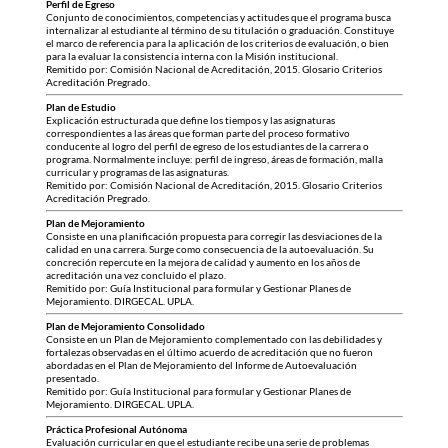
Perfil de Egreso
Conjunto de conocimientos, competencias y actitudes que el programa busca
internalizar al estudiante al término de su titulación o graduación. Constituye
el marco de referencia para la aplicación de los criterios de evaluación, o bien
para la evaluar la consistencia interna con la Misión institucional.
Remitido por: Comisión Nacional de Acreditación, 2015. Glosario Criterios
Acreditación Pregrado.
Plan de Estudio
Explicación estructurada que define los tiempos y las asignaturas
correspondientes a las áreas que forman parte del proceso formativo
conducente al logro del perfil de egreso de los estudiantes de la carrera o
programa. Normalmente incluye: perfil de ingreso, áreas de formación, malla
curricular y programas de las asignaturas.
Remitido por: Comisión Nacional de Acreditación, 2015. Glosario Criterios
Acreditación Pregrado.
Plan de Mejoramiento
Consiste en una planificación propuesta para corregir las desviaciones de la
calidad en una carrera. Surge como consecuencia de la autoevaluación. Su
concreción repercute en la mejora de calidad y aumento en los años de
acreditación una vez concluido el plazo.
Remitido por: Guía Institucional para formular y Gestionar Planes de
Mejoramiento. DIRGECAL. UPLA.
Plan de Mejoramiento Consolidado
Consiste en un Plan de Mejoramiento complementado con las debilidades y
fortalezas observadas en el último acuerdo de acreditación que no fueron
abordadas en el Plan de Mejoramiento del Informe de Autoevaluación
presentado.
Remitido por: Guía Institucional para formular y Gestionar Planes de
Mejoramiento. DIRGECAL. UPLA.
Práctica Profesional Autónoma
Evaluación curricular en que el estudiante recibe una serie de problemas