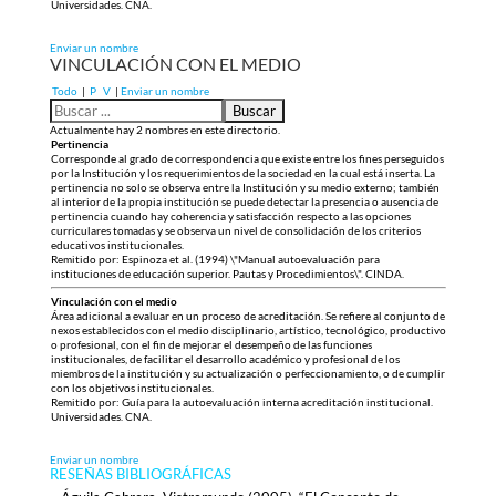
Universidades. CNA.
Enviar un nombre
VINCULACIÓN CON EL MEDIO
Todo
|
P
V
|
Enviar un nombre
Actualmente hay 2 nombres en este directorio.
Pertinencia
Corresponde al grado de correspondencia que existe entre los fines perseguidos
por la Institución y los requerimientos de la sociedad en la cual está inserta. La
pertinencia no solo se observa entre la Institución y su medio externo; también
al interior de la propia institución se puede detectar la presencia o ausencia de
pertinencia cuando hay coherencia y satisfacción respecto a las opciones
curriculares tomadas y se observa un nivel de consolidación de los criterios
educativos institucionales.
Remitido por: Espinoza et al. (1994) \"Manual autoevaluación para
instituciones de educación superior. Pautas y Procedimientos\". CINDA.
Vinculación con el medio
Área adicional a evaluar en un proceso de acreditación. Se refiere al conjunto de
nexos establecidos con el medio disciplinario, artístico, tecnológico, productivo
o profesional, con el fin de mejorar el desempeño de las funciones
institucionales, de facilitar el desarrollo académico y profesional de los
miembros de la institución y su actualización o perfeccionamiento, o de cumplir
con los objetivos institucionales.
Remitido por: Guía para la autoevaluación interna acreditación institucional.
Universidades. CNA.
Enviar un nombre
RESEÑAS BIBLIOGRÁFICAS