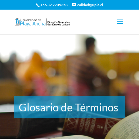
+56 32 2205358
calidad@upla.cl
Glosario de Términos