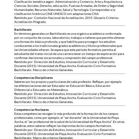
Clasificación temática según: Administración y Comercio, Arte y Arquitectura,
Ciencias, Sociales, Derecho, educación, Fuerzas Armadas, de Orden y Seguridad,
Humanidades, Recursos Naturales, Salud y Tecnología. Corresponden a la
clasificación histórica CINE UNESCO con adaptaciones CNA.
Remitido por: Comisión Nacional de Acreditación, 2015. Glosario Criterios
Acreditación Pregrado.
Bachillerato
En términos generales un Bachillerato es una orgánica académica conformada
por un conjunto de cursos, laboratorios, trabajos o talleres que permite obtener
una formación básica profunda, y que habilita para proseguir los estudios
conducentes a los tradicionales grados académicos y títulos profesionales que
las Universidades ofrecen. Se espera que este período formativo permita al
estudiante del tramo inicial de una carrera tener un tiempo de exploración para
confirmar decisiones vocacionales y compresión del campo profesional.
Remitido por: Dirección de Estudios, Innovación Curricular y Desarrollo
Docente (2015). Universidad de Playa Ancha. Evaluación Ciclo Formativo
Bachillerato: Marco de criterios Generales.
Competencias Disciplinares
Saberes son los propios y particulares de cada profesión. Reflejan, por ejemplo
las diferenciaciones del ser Educador en Educación Básica, Educación
Diferencial o Educador en Matemática.
Remitido por: Dirección de Estudios, Innovación Curricular y Desarrollo
Docente (2015). Universidad de Playa Ancha. Evaluación Ciclo Formativo
Bachillerato: Marco de criterios Generales.
Competencias Nucleares
Estas competencias recogen lo más profundo de la formación de los campos
profesionales, como por ejemplo, el “ser docente” de la Universidad de Playa
Ancha, el “ser profesional de la salud de la Universidad de Playa Ancha”. En otras
palabras, estos saberes reflejan las improntas de los campos formativos.
Remitido por: Dirección de Estudios, Innovación Curricular y Desarrollo
Docente (2015). Universidad de Playa Ancha. Evaluación Ciclo Formativo
Bachillerato: Marco de criterios Generales.