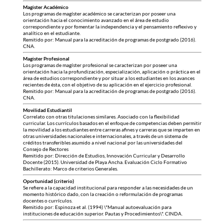
Magister Académico
Los programas de magíster académico se caracterizan por poseer una
orientación hacia el conocimiento avanzado en el área de estudio
correspondiente y por fomentar la independencia y el pensamiento reflexivo y
analítico en el estudiante.
Remitido por: Manual para la acreditación de programas de postgrado (2016).
CNA.
Magister Profesional
Los programas de magíster profesional se caracterizan por poseer una
orientación hacia la profundización, especialización, aplicación o práctica en el
área de estudios correspondiente y por situar a los estudiantes en los avances
recientes de ésta, con el objetivo de su aplicación en el ejercicio profesional.
Remitido por: Manual para la acreditación de programas de postgrado (2016).
CNA.
Movilidad Estudiantil
Correlato con otras titulaciones similares. Asociado con la flexibilidad
curricular. Los currículos basados en el enfoque de competencias deben permitir
la movilidad a los estudiantes entre carreras afines y carreras que se imparten en
otras universidades nacionales e internacionales, a través de un sistema de
créditos transferibles asumido a nivel nacional por las universidades del
Consejo de Rectores
Remitido por: Dirección de Estudios, Innovación Curricular y Desarrollo
Docente (2015). Universidad de Playa Ancha. Evaluación Ciclo Formativo
Bachillerato: Marco de criterios Generales.
Oportunidad (criterio)
Se refiere a la capacidad institucional para responder a las necesidades de un
momento histórico dado, con la creación o reformulación de programas
docentes o currículos.
Remitido por: Espinoza et al. (1994) \"Manual autoevaluación para
instituciones de educación superior. Pautas y Procedimientos\". CINDA.