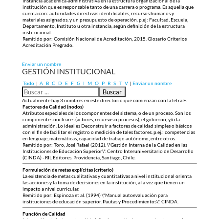
Instancia académica-administrativa en la estructura organizacional de la
institución que es responsable tanto de una carrera o programa. Es aquella que
cuenta con: autoridades directivas identificables, recursos humanos y
materiales asignados, y un presupuesto de operación. p.ej: Facultad, Escuela,
Departamento, Instituto u otra instancia, según definición de la estructura
institucional.
Remitido por: Comisión Nacional de Acreditación, 2015. Glosario Criterios
Acreditación Pregrado.
Enviar un nombre
GESTIÓN INSTITUCIONAL
Todo
|
A
B
C
D
E
F
G
I
M
O
P
R
S
T
V
|
Enviar un nombre
Actualmente hay 3 nombres en este directorio que comienzan con la letra F.
Factores de Calidad (nodos)
Atributos especiales de los componentes del sistema, o de un proceso. Son los
componentes nucleares (actores, recursos o procesos), el gobierno, y/o la
administración. Lo ideal es Deconstruir a factores de calidad simples o básicos
con el fin de facilitar el registro o medición de tales factores. p.ej.: competencias
en lenguaje, matemáticas, capacidad de trabajo autónomo, entre otros.
Remitido por: Toro, José Rafael (2012). \"Gestión Interna de la Calidad en las
Instituciones de Educación Superior\". Centro Interuniversitario de Desarrollo
(CINDA) - RIL Editores. Providencia, Santiago, Chile.
Formulación de metas explícitas (criterio)
La existencia de metas cualitativas y cuantitativas a nivel institucional orienta
las acciones y la toma de decisiones en la institución, a la vez que tienen un
impacto a nivel curricular.
Remitido por: Espinoza et al. (1994) \"Manual autoevaluación para
instituciones de educación superior. Pautas y Procedimientos\". CINDA.
Función de Calidad