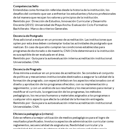
Competencias Sello
Entendidas como formación referidas desde la historia de la institución, los
desafíos del contexto que van a enfrentar los estudiantes y futuros profesionales
de tal manera que recojan los valores y principios de la institución.
Remitido por: Dirección de Estudios, Innovación Curricular y Desarrollo
Docente (2015). Universidad de Playa Ancha. Evaluación Ciclo Formativo
Bachillerato: Marco de criterios Generales.
Docencia de Postgrado
Área adicional a evaluar en un proceso de acreditación. Las instituciones que
opten por esta área deben contemplar todas las actividades de postgrado que
realizan. En caso de que sólo cumplan las condiciones establecidas para
programas de doctorado o de maestría, CNA Chile determinará si la institución
es susceptible de ser evaluada en el área.
Remitido por: Guía para la autoevaluación interna acreditación institucional.
Universidades. CNA.
Docencia de Pregrado
Área mínima a evaluar en un proceso de acreditación. Se considera el conjunto
de políticas y mecanismos institucionales destinados a asegurar la calidad de la
formación de pregrado, con especial énfasis en los aspectos relacionados con el
diseño y aprobación de los programas ofrecidos; con su implementación y
seguimiento; y con un análisis de sus resultados y los mecanismos para revisar y
modificar el currículo, la organización de los programas, los métodos
pedagógicos, los recursos humanos y materiales asignados a los programas o
cualquier otro aspecto que afecte la calidad de la formación entregada.
Remitido por: Guía para la autoevaluación interna acreditación institucional.
Universidades. CNA.
Eficiencia pedagógica (criterio)
Este se refiere a la mejor utilización de medios pedagógicos para el logro de
resultados planificados. Involucra aspectos de administración curricular como
reglamentos, secuencialidad de asignaturas, flexibilidad curricular y la
posibilidad del alumno de obtener el título en los plazos señalados por la