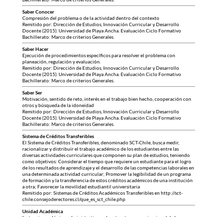
Saber Conocer
Compresión del problema o de la actividad dentro del contexto
Remitido por: Dirección de Estudios, Innovación Curricular y Desarrollo
Docente (2015). Universidad de Playa Ancha. Evaluación Ciclo Formativo
Bachillerato: Marco de criterios Generales.
Saber Hacer
Ejecución de procedimientos específicos para resolver el problema con
planeación, regulación y evaluación.
Remitido por: Dirección de Estudios, Innovación Curricular y Desarrollo
Docente (2015). Universidad de Playa Ancha. Evaluación Ciclo Formativo
Bachillerato: Marco de criterios Generales.
Saber Ser
Motivación, sentido de reto, interés en el trabajo bien hecho, cooperación con
otros y búsqueda de la idoneidad
Remitido por: Dirección de Estudios, Innovación Curricular y Desarrollo
Docente (2015). Universidad de Playa Ancha. Evaluación Ciclo Formativo
Bachillerato: Marco de criterios Generales.
Sistema de Créditos Transferibles
El Sistema de Créditos Transferibles, denominado SCT-Chile, busca medir,
racionalizar y distribuir el trabajo académico de los estudiantes entre las
diversas actividades curriculares que componen su plan de estudios, teniendo
como objetivos: Considerar el tiempo que requiere un estudiante para el logro
de los resultados de aprendizaje y el desarrollo de las competencias laborales en
una determinada actividad curricular; Promover la legibilidad de un programa
de formación y la transferencia de estos créditos académicos de una institución
a otra; Favorecer la movilidad estudiantil universitaria
Remitido por: Sistemas de Créditos Académicos Transferibles en http://sct-
chile.consejoderectores.cl/que_es_sct_chile.php
Unidad Académica