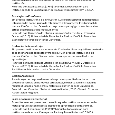
institución.
Remitido por: Espinoza et al. (1994) \"Manual autoevaluación para
instituciones de educación superior. Pautas y Procedimientos\". CINDA.
Estrategias de Enseñanza
Sin proceso Institucional de Innovación Curricular: Estrategias pedagógicas
intencionadas para el grupo de estudiantes // Con proceso Institucional de
Innovación Curricular: Diversidad de procesos pedagógicos asociados a los
estilos de aprendizaje de los estudiantes
Remitido por: Dirección de Estudios, Innovación Curricular y Desarrollo
Docente (2015). Universidad de Playa Ancha. Evaluación Ciclo Formativo
Bachillerato: Marco de criterios Generales.
Evidencias de Aprendizajes
Sin proceso Institucional de Innovación Curricular: Pruebas y talleres centrados
en la enseñanza de conceptos y modelos // Con proceso institucional de
Innovación Curricular: Demostración de competencias y resultados de
aprendizajes
Remitido por: Dirección de Estudios, Innovación Curricular y Desarrollo
Docente (2015). Universidad de Playa Ancha. Evaluación Ciclo Formativo
Bachillerato: Marco de criterios Generales.
Gestión Académica
Asumir y ejercer responsablemente los procesos, resultados e impacto del
proceso de formación de los y las estudiantes, mediante administración de
recursos humanos, financieros y materiales, al interior de la Universidad.
Remitido por: Comisión Nacional de Acreditación, 2015. Glosario Criterios
Acreditación Pregrado.
Logro de aprendizaje (criterio)
Este criterio estará presente en la medida que las instituciones alcancen las
metas propuestas con respecto al grado de aprendizaje de sus alumnos.
Remitido por: Espinoza et al. (1994) \"Manual autoevaluación para
instituciones de educación superior. Pautas y Procedimientos\". CINDA.