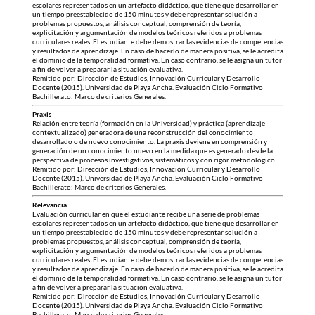
escolares representados en un artefacto didáctico, que tiene que desarrollar en
un tiempo preestablecido de 150 minutos y debe representar solución a
problemas propuestos, análisis conceptual, comprensión de teoría,
explicitación y argumentación de modelos teóricos referidos a problemas
curriculares reales. El estudiante debe demostrar las evidencias de competencias
y resultados de aprendizaje. En caso de hacerlo de manera positiva, se le acredita
el dominio de la temporalidad formativa. En caso contrario, se le asigna un tutor
a fin de volver a preparar la situación evaluativa.
Remitido por: Dirección de Estudios, Innovación Curricular y Desarrollo
Docente (2015). Universidad de Playa Ancha. Evaluación Ciclo Formativo
Bachillerato: Marco de criterios Generales.
Praxis
Relación entre teoría (formación en la Universidad) y práctica (aprendizaje
contextualizado) generadora de una reconstrucción del conocimiento
desarrollado o de nuevo conocimiento. La praxis deviene en comprensión y
generación de un conocimiento nuevo en la medida que es generado desde la
perspectiva de procesos investigativos, sistemáticos y con rigor metodológico.
Remitido por: Dirección de Estudios, Innovación Curricular y Desarrollo
Docente (2015). Universidad de Playa Ancha. Evaluación Ciclo Formativo
Bachillerato: Marco de criterios Generales.
Relevancia
Evaluación curricular en que el estudiante recibe una serie de problemas
escolares representados en un artefacto didáctico, que tiene que desarrollar en
un tiempo preestablecido de 150 minutos y debe representar solución a
problemas propuestos, análisis conceptual, comprensión de teoría,
explicitación y argumentación de modelos teóricos referidos a problemas
curriculares reales. El estudiante debe demostrar las evidencias de competencias
y resultados de aprendizaje. En caso de hacerlo de manera positiva, se le acredita
el dominio de la temporalidad formativa. En caso contrario, se le asigna un tutor
a fin de volver a preparar la situación evaluativa.
Remitido por: Dirección de Estudios, Innovación Curricular y Desarrollo
Docente (2015). Universidad de Playa Ancha. Evaluación Ciclo Formativo
Bachillerato: Marco de criterios Generales.