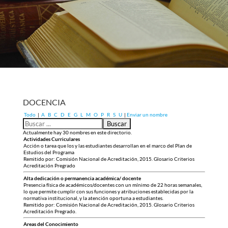
DOCENCIA
Todo
|
A
B
C
D
E
G
L
M
O
P
R
S
U
|
Enviar un nombre
Actualmente hay 30 nombres en este directorio.
Actividades Curriculares
Acción o tarea que los y las estudiantes desarrollan en el marco del Plan de
Estudios del Programa
Remitido por: Comisión Nacional de Acreditación, 2015. Glosario Criterios
Acreditación Pregrado
Alta dedicación o permanencia académica/ docente
Presencia física de académicos/docentes con un mínimo de 22 horas semanales,
lo que permite cumplir con sus funciones y atribuciones establecidas por la
normativa institucional, y la atención oportuna a estudiantes.
Remitido por: Comisión Nacional de Acreditación, 2015. Glosario Criterios
Acreditación Pregrado.
Areas del Conocimiento