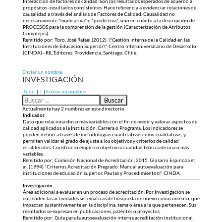
Interacción de factores de calidad. Son los resultados esperados de acuerdo a
propósitos -resultados consistentes. Hace referencia a evidenciar relaciones de
causalidad a través del análisis de Factores de Calidad. Causalidad no
necesariamente "explicativa" o "predictiva", sino en cuánto a la descripción de
PROCESOS para la comprensión de la gestión (Caracterización de Atributos
Complejos).
Remitido por: Toro, José Rafael (2012). \"Gestión Interna de la Calidad en las
Instituciones de Educación Superior\". Centro Interuniversitario de Desarrollo
(CINDA) - RIL Editores. Providencia, Santiago, Chile.
Enviar un nombre
INVESTIGACIÓN
Todo
|
I
|
Enviar un nombre
Actualmente hay 2 nombres en este directorio.
Indicador
Dato que relaciona dos o más variables con el fin de medir y valorar aspectos de
calidad aplicados a la Institución, Carrera o Programa. Los indicadores se
pueden definir a través de metodologías cuantitativas como cualitativas, y
permiten validar el grado de ajuste a los objetivos y criterios de calidad
establecidos. Constructo empírico objetiviza cualidad teórica de una o más
variables.
Remitido por: Comisión Nacional de Acreditación, 2015. Glosario Espinoza et
al. (1994) “Criterios Acreditación Pregrado. Manual autoevaluación para
instituciones de educación superior. Pautas y Procedimientos\". CINDA.
Investigación
Área adicional a evaluar en un proceso de acreditación. Por Investigación se
entienden las actividades sistemáticas de búsqueda de nuevo conocimiento, que
impactan sustantivamente en la disciplina, tema o área a la que pertenecen. Sus
resultados se expresan en publicaciones, patentes o proyectos.
Remitido por: Guía para la autoevaluación interna acreditación institucional.