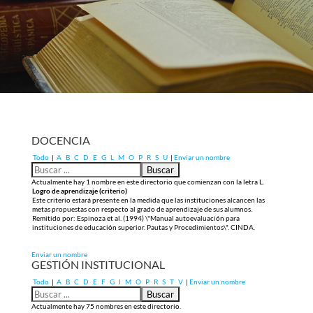
DOCENCIA
Todo
|
A
B
C
D
E
G
L
M
O
P
R
S
U
|
Enviar un nombre
Actualmente hay 1 nombre en este directorio que comienzan con la letra L.
Logro de aprendizaje (criterio)
Este criterio estará presente en la medida que las instituciones alcancen las
metas propuestas con respecto al grado de aprendizaje de sus alumnos.
Remitido por: Espinoza et al. (1994) \"Manual autoevaluación para
instituciones de educación superior. Pautas y Procedimientos\". CINDA.
Enviar un nombre
GESTIÓN INSTITUCIONAL
Todo
|
A
B
C
D
E
F
G
I
M
O
P
R
S
T
V
|
Enviar un nombre
Actualmente hay 75 nombres en este directorio.