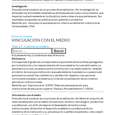
Investigación
Área adicional a evaluar en un proceso de acreditación. Por Investigación se
entienden las actividades sistemáticas de búsqueda de nuevo conocimiento, que
impactan sustantivamente en la disciplina, tema o área a la que pertenecen. Sus
resultados se expresan en publicaciones, patentes o proyectos.
Remitido por: Guía para la autoevaluación interna acreditación institucional.
Universidades. CNA.
Enviar un nombre
VINCULACIÓN CON EL MEDIO
Todo
|
P
V
|
Enviar un nombre
Actualmente hay 2 nombres en este directorio.
Pertinencia
Corresponde al grado de correspondencia que existe entre los fines perseguidos
por la Institución y los requerimientos de la sociedad en la cual está inserta. La
pertinencia no solo se observa entre la Institución y su medio externo; también
al interior de la propia institución se puede detectar la presencia o ausencia de
pertinencia cuando hay coherencia y satisfacción respecto a las opciones
curriculares tomadas y se observa un nivel de consolidación de los criterios
educativos institucionales.
Remitido por: Espinoza et al. (1994) \"Manual autoevaluación para
instituciones de educación superior. Pautas y Procedimientos\". CINDA.
Vinculación con el medio
Área adicional a evaluar en un proceso de acreditación. Se refiere al conjunto de
nexos establecidos con el medio disciplinario, artístico, tecnológico, productivo
o profesional, con el fin de mejorar el desempeño de las funciones
institucionales, de facilitar el desarrollo académico y profesional de los
miembros de la institución y su actualización o perfeccionamiento, o de cumplir