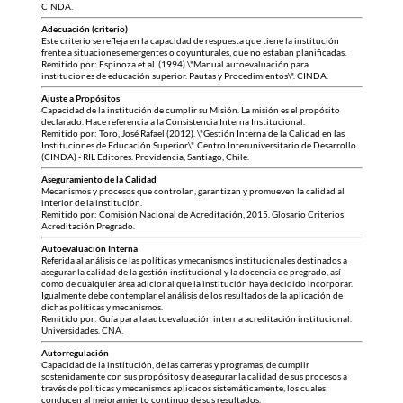
CINDA.
Adecuación (criterio)
Este criterio se refleja en la capacidad de respuesta que tiene la institución
frente a situaciones emergentes o coyunturales, que no estaban planificadas.
Remitido por: Espinoza et al. (1994) \"Manual autoevaluación para
instituciones de educación superior. Pautas y Procedimientos\". CINDA.
Ajuste a Propósitos
Capacidad de la institución de cumplir su Misión. La misión es el propósito
declarado. Hace referencia a la Consistencia Interna Institucional.
Remitido por: Toro, José Rafael (2012). \"Gestión Interna de la Calidad en las
Instituciones de Educación Superior\". Centro Interuniversitario de Desarrollo
(CINDA) - RIL Editores. Providencia, Santiago, Chile.
Aseguramiento de la Calidad
Mecanismos y procesos que controlan, garantizan y promueven la calidad al
interior de la institución.
Remitido por: Comisión Nacional de Acreditación, 2015. Glosario Criterios
Acreditación Pregrado.
Autoevaluación Interna
Referida al análisis de las políticas y mecanismos institucionales destinados a
asegurar la calidad de la gestión institucional y la docencia de pregrado, así
como de cualquier área adicional que la institución haya decidido incorporar.
Igualmente debe contemplar el análisis de los resultados de la aplicación de
dichas políticas y mecanismos.
Remitido por: Guía para la autoevaluación interna acreditación institucional.
Universidades. CNA.
Autorregulación
Capacidad de la institución, de las carreras y programas, de cumplir
sostenidamente con sus propósitos y de asegurar la calidad de sus procesos a
través de políticas y mecanismos aplicados sistemáticamente, los cuales
conducen al mejoramiento continuo de sus resultados.