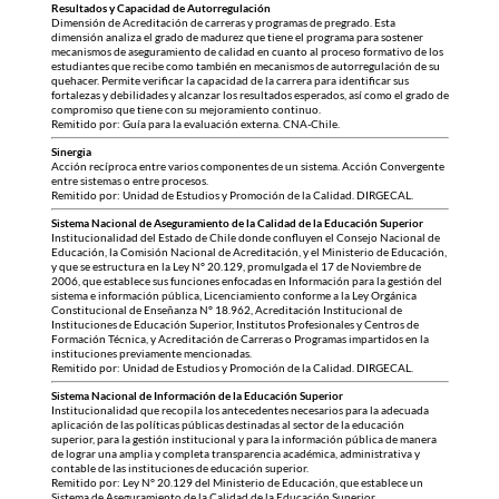
Resultados y Capacidad de Autorregulación
Dimensión de Acreditación de carreras y programas de pregrado. Esta
dimensión analiza el grado de madurez que tiene el programa para sostener
mecanismos de aseguramiento de calidad en cuanto al proceso formativo de los
estudiantes que recibe como también en mecanismos de autorregulación de su
quehacer. Permite verificar la capacidad de la carrera para identificar sus
fortalezas y debilidades y alcanzar los resultados esperados, así como el grado de
compromiso que tiene con su mejoramiento continuo.
Remitido por: Guía para la evaluación externa. CNA-Chile.
Sinergia
Acción recíproca entre varios componentes de un sistema. Acción Convergente
entre sistemas o entre procesos.
Remitido por: Unidad de Estudios y Promoción de la Calidad. DIRGECAL.
Sistema Nacional de Aseguramiento de la Calidad de la Educación Superior
Institucionalidad del Estado de Chile donde confluyen el Consejo Nacional de
Educación, la Comisión Nacional de Acreditación, y el Ministerio de Educación,
y que se estructura en la Ley N° 20.129, promulgada el 17 de Noviembre de
2006, que establece sus funciones enfocadas en Información para la gestión del
sistema e información pública, Licenciamiento conforme a la Ley Orgánica
Constitucional de Enseñanza N° 18.962, Acreditación Institucional de
Instituciones de Educación Superior, Institutos Profesionales y Centros de
Formación Técnica, y Acreditación de Carreras o Programas impartidos en la
instituciones previamente mencionadas.
Remitido por: Unidad de Estudios y Promoción de la Calidad. DIRGECAL.
Sistema Nacional de Información de la Educación Superior
Institucionalidad que recopila los antecedentes necesarios para la adecuada
aplicación de las políticas públicas destinadas al sector de la educación
superior, para la gestión institucional y para la información pública de manera
de lograr una amplia y completa transparencia académica, administrativa y
contable de las instituciones de educación superior.
Remitido por: Ley N° 20.129 del Ministerio de Educación, que establece un
Sistema de Aseguramiento de la Calidad de la Educación Superior.