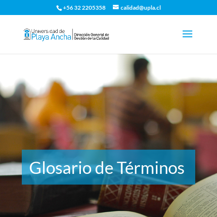
+56 32 2205358
calidad@upla.cl
Glosario de Términos