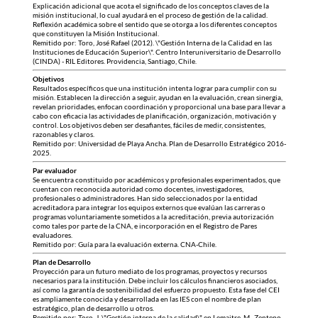
Explicación adicional que acota el significado de los conceptos claves de la
misión institucional, lo cual ayudará en el proceso de gestión de la calidad.
Reflexión académica sobre el sentido que se otorga a los diferentes conceptos
que constituyen la Misión Institucional.
Remitido por: Toro, José Rafael (2012). \"Gestión Interna de la Calidad en las
Instituciones de Educación Superior\". Centro Interuniversitario de Desarrollo
(CINDA) - RIL Editores. Providencia, Santiago, Chile.
Objetivos
Resultados específicos que una institución intenta lograr para cumplir con su
misión. Establecen la dirección a seguir, ayudan en la evaluación, crean sinergia,
revelan prioridades, enfocan coordinación y proporcional una base para llevar a
cabo con eficacia las actividades de planificación, organización, motivación y
control. Los objetivos deben ser desafiantes, fáciles de medir, consistentes,
razonables y claros.
Remitido por: Universidad de Playa Ancha. Plan de Desarrollo Estratégico 2016-
2025.
Par evaluador
Se encuentra constituido por académicos y profesionales experimentados, que
cuentan con reconocida autoridad como docentes, investigadores,
profesionales o administradores. Han sido seleccionados por la entidad
acreditadora para integrar los equipos externos que evalúan las carreras o
programas voluntariamente sometidos a la acreditación, previa autorización
como tales por parte de la CNA, e incorporación en el Registro de Pares
evaluadores.
Remitido por: Guía para la evaluación externa. CNA-Chile.
Plan de Desarrollo
Proyección para un futuro mediato de los programas, proyectos y recursos
necesarios para la institución. Debe incluir los cálculos financieros asociados,
así como la garantía de sostenibilidad del esfuerzo propuesto. Esta fase del CEI
es ampliamente conocida y desarrollada en las IES con el nombre de plan
estratégico, plan de desarrollo u otros.
Remitido por: Toro, J. \"Gestión interna de la calidad\" en Lemaitre, M., Zenteno