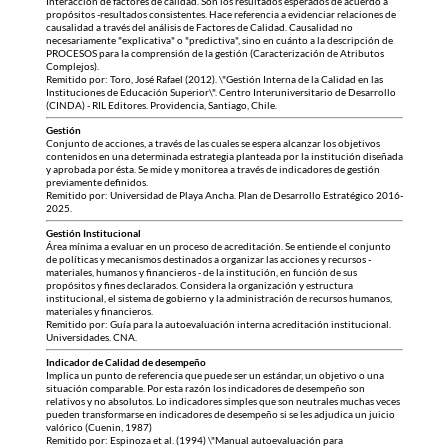
Interacción de factores de calidad. Son los resultados esperados de acuerdo a
propósitos -resultados consistentes. Hace referencia a evidenciar relaciones de
causalidad a través del análisis de Factores de Calidad. Causalidad no
necesariamente "explicativa" o "predictiva", sino en cuánto a la descripción de
PROCESOS para la comprensión de la gestión (Caracterización de Atributos
Complejos).
Remitido por: Toro, José Rafael (2012). \"Gestión Interna de la Calidad en las
Instituciones de Educación Superior\". Centro Interuniversitario de Desarrollo
(CINDA) - RIL Editores. Providencia, Santiago, Chile.
Gestión
Conjunto de acciones, a través de las cuales se espera alcanzar los objetivos
contenidos en una determinada estrategia planteada por la institución diseñada
y aprobada por ésta. Se mide y monitorea a través de indicadores de gestión
previamente definidos.
Remitido por: Universidad de Playa Ancha. Plan de Desarrollo Estratégico 2016-
2025.
Gestión Institucional
Área mínima a evaluar en un proceso de acreditación. Se entiende el conjunto
de políticas y mecanismos destinados a organizar las acciones y recursos -
materiales, humanos y financieros - de la institución, en función de sus
propósitos y fines declarados. Considera la organización y estructura
institucional, el sistema de gobierno y la administración de recursos humanos,
materiales y financieros.
Remitido por: Guía para la autoevaluación interna acreditación institucional.
Universidades. CNA.
Indicador de Calidad de desempeño
Implica un punto de referencia que puede ser un estándar, un objetivo o una
situación comparable. Por esta razón los indicadores de desempeño son
relativos y no absolutos. Lo indicadores simples que son neutrales muchas veces
pueden transformarse en indicadores de desempeño si se les adjudica un juicio
valórico (Cuenin, 1987)
Remitido por: Espinoza et al. (1994) \"Manual autoevaluación para