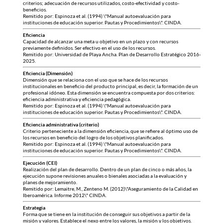
criterios; adecuación de recursos utilizados, costo-efectividad y costo-
beneficios.
Remitido por: Espinoza et al. (1994) \"Manual autoevaluación para
instituciones de educación superior. Pautas y Procedimientos\". CINDA.
Eficiencia
Capacidad de alcanzar una meta u objetivo en un plazo y con recursos
previamente definidos. Ser efectivo en el uso de los recursos.
Remitido por: Universidad de Playa Ancha. Plan de Desarrollo Estratégico 2016-
2025.
Eficiencia (Dimensión)
Dimensión que se relaciona con el uso que se hace de los recursos
institucionales en beneficio del producto principal, es decir, la formación de un
profesional idóneo. Esta dimensión se encuentra compuesta por dos criterios:
eficiencia administrativa y eficiencia pedagógica.
Remitido por: Espinoza et al. (1994) \"Manual autoevaluación para
instituciones de educación superior. Pautas y Procedimientos\". CINDA.
Eficiencia administrativa (criterio)
Criterio perteneciente a la dimensión eficiencia, que se refiere al óptimo uso de
los recursos en beneficio del logro de los objetivos planificados.
Remitido por: Espinoza et al. (1994) \"Manual autoevaluación para
instituciones de educación superior. Pautas y Procedimientos\". CINDA.
Ejecución (CEI)
Realización del plan de desarrollo. Dentro de un plan de cinco o más años, la
ejecución supone revisiones anuales o bienales asociadas a la evaluación y
planes de mejoramiento.
Remitido por: Lemaitre, M., Zenteno M. (2012)\"Aseguramiento de la Calidad en
Iberoamérica. Informe 2012\" CINDA.
Estrategia
Forma que se tiene en la institución de conseguir sus objetivos a partir de la
misión y valores. Establece el nexo entre los valores, la misión y los objetivos.