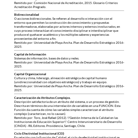
Remitido por: Comisión Nacional de Acreditación, 2015. Glosario Criterios
Acreditación Pregrado.
Bidireccionalidad
O acciones bidireccionales. Se refieren al desarrollo e interacción con el
entorno que permiten la construcción de conocimiento y propuestas
transformadoras, elaboradas por actores internos y externos involucrados, en
cuyo proceso interactúan el conocimiento disciplinar e interdisciplinar que
produce el quehacer académico y los múltiples saberes y experiencias
provenientes del entorno a fin.
Remitido por: Universidad de Playa Ancha. Plan de Desarrollo Estratégico 2016-
2025.
Capital de Información
Sistemas de información, bases de datos y redes.
Remitido por: Universidad de Playa Ancha. Plan de Desarrollo Estratégico 2016-
2025.
Capital Organizacional
Cultura y clima, liderazgo, alineación estratégica de capital humano
(unidireccionalidad con objetivos estratégicos) y trabajo en equipo.
Remitido por: Universidad de Playa Ancha. Plan de Desarrollo Estratégico 2016-
2025.
Caracterización de Atributos Complejos.
Descripción satisfactoria de un atributo del sistema, o un proceso de gestión.
Descrita en términos de una interrelación de variables en una FUNCIÓN. Esta
Función da cuenta de cómo las variables simples caracterizan el atributo
complejo (caracterizan, no lo causan).
Remitido por: Toro, José Rafael (2012). \"Gestión Interna de la Calidad en las
Instituciones de Educación Superior\". Centro Interuniversitario de Desarrollo
(CINDA) - RIL Editores. Providencia, Santiago, Chile.
Ciclo Efectividad Institucional (CEI)
En relación con la Función de Calidad, el ciclo de efectividad institucional se