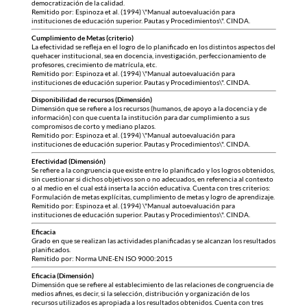
democratización de la calidad.
Remitido por: Espinoza et al. (1994) \"Manual autoevaluación para
instituciones de educación superior. Pautas y Procedimientos\". CINDA.
Cumplimiento de Metas (criterio)
La efectividad se refleja en el logro de lo planificado en los distintos aspectos del
quehacer institucional, sea en docencia, investigación, perfeccionamiento de
profesores, crecimiento de matrícula, etc.
Remitido por: Espinoza et al. (1994) \"Manual autoevaluación para
instituciones de educación superior. Pautas y Procedimientos\". CINDA.
Disponibilidad de recursos (Dimensión)
Dimensión que se refiere a los recursos (humanos, de apoyo a la docencia y de
información) con que cuenta la institución para dar cumplimiento a sus
compromisos de corto y mediano plazos.
Remitido por: Espinoza et al. (1994) \"Manual autoevaluación para
instituciones de educación superior. Pautas y Procedimientos\". CINDA.
Efectividad (Dimensión)
Se refiere a la congruencia que existe entre lo planificado y los logros obtenidos,
sin cuestionar si dichos objetivos son o no adecuados, en referencia al contexto
o al medio en el cual está inserta la acción educativa. Cuenta con tres criterios:
Formulación de metas explícitas, cumplimiento de metas y logro de aprendizaje.
Remitido por: Espinoza et al. (1994) \"Manual autoevaluación para
instituciones de educación superior. Pautas y Procedimientos\". CINDA.
Eficacia
Grado en que se realizan las actividades planificadas y se alcanzan los resultados
planificados.
Remitido por: Norma UNE-EN ISO 9000:2015
Eficacia (Dimensión)
Dimensión que se refiere al establecimiento de las relaciones de congruencia de
medios afines, es decir, si la selección, distribución y organización de los
recursos utilizados es apropiada a los resultados obtenidos. Cuenta con tres