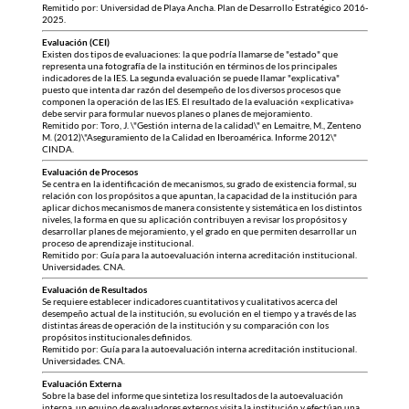
Remitido por: Universidad de Playa Ancha. Plan de Desarrollo Estratégico 2016-
2025.
Evaluación (CEI)
Existen dos tipos de evaluaciones: la que podría llamarse de "estado" que
representa una fotografía de la institución en términos de los principales
indicadores de la IES. La segunda evaluación se puede llamar "explicativa"
puesto que intenta dar razón del desempeño de los diversos procesos que
componen la operación de las IES. El resultado de la evaluación «explicativa»
debe servir para formular nuevos planes o planes de mejoramiento.
Remitido por: Toro, J. \"Gestión interna de la calidad\" en Lemaitre, M., Zenteno
M. (2012)\"Aseguramiento de la Calidad en Iberoamérica. Informe 2012\"
CINDA.
Evaluación de Procesos
Se centra en la identificación de mecanismos, su grado de existencia formal, su
relación con los propósitos a que apuntan, la capacidad de la institución para
aplicar dichos mecanismos de manera consistente y sistemática en los distintos
niveles, la forma en que su aplicación contribuyen a revisar los propósitos y
desarrollar planes de mejoramiento, y el grado en que permiten desarrollar un
proceso de aprendizaje institucional.
Remitido por: Guía para la autoevaluación interna acreditación institucional.
Universidades. CNA.
Evaluación de Resultados
Se requiere establecer indicadores cuantitativos y cualitativos acerca del
desempeño actual de la institución, su evolución en el tiempo y a través de las
distintas áreas de operación de la institución y su comparación con los
propósitos institucionales definidos.
Remitido por: Guía para la autoevaluación interna acreditación institucional.
Universidades. CNA.
Evaluación Externa
Sobre la base del informe que sintetiza los resultados de la autoevaluación
interna, un equipo de evaluadores externos visita la institución y efectúan una