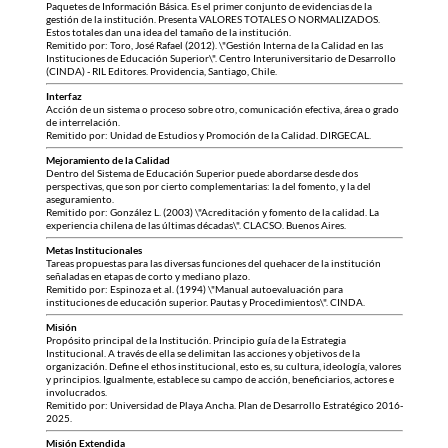
Paquetes de Información Básica. Es el primer conjunto de evidencias de la
gestión de la institución. Presenta VALORES TOTALES O NORMALIZADOS.
Estos totales dan una idea del tamaño de la institución.
Remitido por: Toro, José Rafael (2012). \"Gestión Interna de la Calidad en las
Instituciones de Educación Superior\". Centro Interuniversitario de Desarrollo
(CINDA) - RIL Editores. Providencia, Santiago, Chile.
Interfaz
Acción de un sistema o proceso sobre otro, comunicación efectiva, área o grado
de interrelación.
Remitido por: Unidad de Estudios y Promoción de la Calidad. DIRGECAL.
Mejoramiento de la Calidad
Dentro del Sistema de Educación Superior puede abordarse desde dos
perspectivas, que son por cierto complementarias: la del fomento, y la del
aseguramiento.
Remitido por: González L. (2003) \"Acreditación y fomento de la calidad. La
experiencia chilena de las últimas décadas\". CLACSO. Buenos Aires.
Metas Institucionales
Tareas propuestas para las diversas funciones del quehacer de la institución
señaladas en etapas de corto y mediano plazo.
Remitido por: Espinoza et al. (1994) \"Manual autoevaluación para
instituciones de educación superior. Pautas y Procedimientos\". CINDA.
Misión
Propósito principal de la Institución. Principio guía de la Estrategia
Institucional. A través de ella se delimitan las acciones y objetivos de la
organización. Define el ethos institucional, esto es, su cultura, ideología, valores
y principios. Igualmente, establece su campo de acción, beneficiarios, actores e
involucrados.
Remitido por: Universidad de Playa Ancha. Plan de Desarrollo Estratégico 2016-
2025.
Misión Extendida