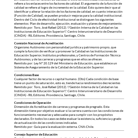
refiere a los enlaces entre los factores de calidad. El argumento de la función de
calidad se refiere al logro de incremento en la calidad. Esto quiere decir que al
identificar y alterar la relación de los factores de calidad, en cuanto interacción
(Función de Calidad), se pueden producir mejoras para la calidad institucional.
Dentro del Ciclo de efectividad Institucional se distinguen los siguientes
elementos: Plan de desarrollo, ejecución, evaluación y planes de mejoramiento.
Remitido por: Toro, José Rafael (2012). \"Gestión Interna de la Calidad en las
Instituciones de Educación Superior\". Centro Interuniversitario de Desarrollo
(CINDA) - RIL Editores. Providencia, Santiago, Chile.
Comisión Nacional de Acreditación
Organismo Autónomo con personalidad jurídica y patrimonio propio, que
cumple la función de verificar y promover la Calidad en las Instituciones de
Educación Superior, Institutos profesionales, y Centros de Formación Técnica
Autónomos, y de las carreras y programas que en ellos se ofrecen.
Remitido por: Ley N° 20.129 del Ministerio de Educación, que establece un
Sistema de Aseguramiento de la Calidad de la Educación Superior.
Condiciones Base
Cualquier factor de recurso o capital humano. (Obs) Cada condición de base
tiene un punto de saturación, esto es, tiende hacia rendimientos decrecientes
Remitido por: Toro, José Rafael (2012). \"Gestión Interna de la Calidad en las
Instituciones de Educación Superior\". Centro Interuniversitario de Desarrollo
(CINDA) - RIL Editores. Providencia, Santiago, Chile.
Condiciones de Operación
Dimensión de Acreditación de carreras y programas de pregrado. Esta
dimensión tiene por objetivo evaluar si la carrera cuenta con las condiciones de
funcionamiento necesarias y adecuadas para cumplir con los propósitos
declarados. En todos los casos se debe evaluar la existencia, suficiencia y grado
de actualización de las condiciones indicadas.
Remitido por: Guía para la evaluación externa. CNA-Chile.
Consejo Superior de Educación