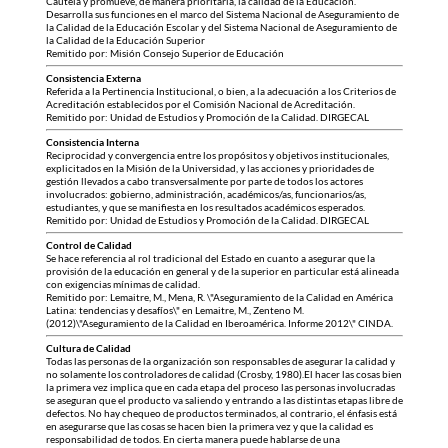
Cautela y promueve, de manera prioritaria, la calidad de la Educación.
Desarrolla sus funciones en el marco del Sistema Nacional de Aseguramiento de
la Calidad de la Educación Escolar y del Sistema Nacional de Aseguramiento de
la Calidad de la Educación Superior
Remitido por: Misión Consejo Superior de Educación
Consistencia Externa
Referida a la Pertinencia Institucional, o bien, a la adecuación a los Criterios de
Acreditación establecidos por el Comisión Nacional de Acreditación.
Remitido por: Unidad de Estudios y Promoción de la Calidad. DIRGECAL
Consistencia Interna
Reciprocidad y convergencia entre los propósitos y objetivos institucionales,
explicitados en la Misión de la Universidad, y las acciones y prioridades de
gestión llevados a cabo transversalmente por parte de todos los actores
involucrados: gobierno, administración, académicos/as, funcionarios/as,
estudiantes, y que se manifiesta en los resultados académicos esperados.
Remitido por: Unidad de Estudios y Promoción de la Calidad. DIRGECAL
Control de Calidad
Se hace referencia al rol tradicional del Estado en cuanto a asegurar que la
provisión de la educación en general y de la superior en particular está alineada
con exigencias mínimas de calidad.
Remitido por: Lemaitre, M., Mena, R. \"Aseguramiento de la Calidad en América
Latina: tendencias y desafíos\" en Lemaitre, M., Zenteno M.
(2012)\"Aseguramiento de la Calidad en Iberoamérica. Informe 2012\" CINDA.
Cultura de Calidad
Todas las personas de la organización son responsables de asegurar la calidad y
no solamente los controladores de calidad (Crosby, 1980).El hacer las cosas bien
la primera vez implica que en cada etapa del proceso las personas involucradas
se aseguran que el producto va saliendo y entrando a las distintas etapas libre de
defectos. No hay chequeo de productos terminados, al contrario, el énfasis está
en asegurarse que las cosas se hacen bien la primera vez y que la calidad es
responsabilidad de todos. En cierta manera puede hablarse de una