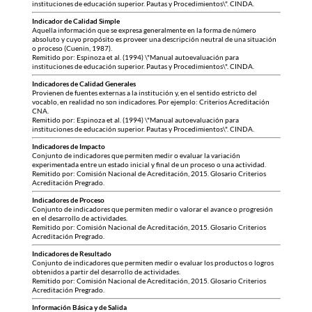
instituciones de educación superior. Pautas y Procedimientos\". CINDA.
Indicador de Calidad Simple
Aquella información que se expresa generalmente en la forma de número
absoluto y cuyo propósito es proveer una descripción neutral de una situación
o proceso (Cuenin, 1987).
Remitido por: Espinoza et al. (1994) \"Manual autoevaluación para
instituciones de educación superior. Pautas y Procedimientos\". CINDA.
Indicadores de Calidad Generales
Provienen de fuentes externas a la institución y, en el sentido estricto del
vocablo, en realidad no son indicadores. Por ejemplo: Criterios Acreditación
CNA.
Remitido por: Espinoza et al. (1994) \"Manual autoevaluación para
instituciones de educación superior. Pautas y Procedimientos\". CINDA.
Indicadores de Impacto
Conjunto de indicadores que permiten medir o evaluar la variación
experimentada entre un estado inicial y final de un proceso o una actividad.
Remitido por: Comisión Nacional de Acreditación, 2015. Glosario Criterios
Acreditación Pregrado.
Indicadores de Proceso
Conjunto de indicadores que permiten medir o valorar el avance o progresión
en el desarrollo de actividades.
Remitido por: Comisión Nacional de Acreditación, 2015. Glosario Criterios
Acreditación Pregrado.
Indicadores de Resultado
Conjunto de indicadores que permiten medir o evaluar los productos o logros
obtenidos a partir del desarrollo de actividades.
Remitido por: Comisión Nacional de Acreditación, 2015. Glosario Criterios
Acreditación Pregrado.
Información Básica y de Salida