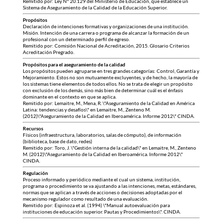
Remitido por: Ley N° 20.129 del Ministerio de Educación, que establece un
Sistema de Aseguramiento de la Calidad de la Educación Superior.
Propósitos
Declaración de intenciones formativas y organizaciones de una institución.
Misión. Intención de una carrera o programa de alcanzar la formación de un
profesional con un determinado perfil de egreso.
Remitido por: Comisión Nacional de Acreditación, 2015. Glosario Criterios
Acreditación Pregrado.
Propósitos para el aseguramiento de la calidad
Los propósitos pueden agruparse en tres grandes categorías: Control, Garantía y
Mejoramiento. Estos no son mutuamente excluyentes, y de hecho, la mayoría de
los sistemas tiene elementos de todos ellos. No se trata de elegir un propósito
con exclusión de los demás, sino más bien de determinar cuál es el énfasis
dominante en el contexto en que se aplica.
Remitido por: Lemaitre, M., Mena, R. \"Aseguramiento de la Calidad en América
Latina: tendencias y desafíos\" en Lemaitre, M., Zenteno M.
(2012)\"Aseguramiento de la Calidad en Iberoamérica. Informe 2012\" CINDA.
Recursos
Físicos (infraestructura, laboratorios, salas de cómputo), de información
(biblioteca, base de dato, redes)
Remitido por: Toro, J. \"Gestión interna de la calidad\" en Lemaitre, M., Zenteno
M. (2012)\"Aseguramiento de la Calidad en Iberoamérica. Informe 2012\"
CINDA.
Regulación
Proceso informado y periódico mediante el cual un sistema, institución,
programa o procedimiento se va ajustando a las intenciones, metas, estándares,
normas que se aplican a través de acciones o decisiones adoptadas por el
mecanismo regulador como resultado de una evaluación.
Remitido por: Espinoza et al. (1994) \"Manual autoevaluación para
instituciones de educación superior. Pautas y Procedimientos\". CINDA.