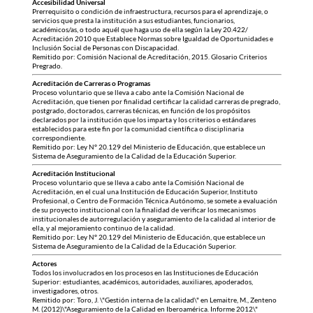
Accesibilidad Universal
Prerrequisito o condición de infraestructura, recursos para el aprendizaje, o
servicios que presta la institución a sus estudiantes, funcionarios,
académicos/as, o todo aquél que haga uso de ella según la Ley 20.422/
Acreditación 2010 que Establece Normas sobre Igualdad de Oportunidades e
Inclusión Social de Personas con Discapacidad.
Remitido por: Comisión Nacional de Acreditación, 2015. Glosario Criterios
Pregrado.
Acreditación de Carreras o Programas
Proceso voluntario que se lleva a cabo ante la Comisión Nacional de
Acreditación, que tienen por finalidad certificar la calidad carreras de pregrado,
postgrado, doctorados, carreras técnicas, en función de los propósitos
declarados por la institución que los imparta y los criterios o estándares
establecidos para este fin por la comunidad científica o disciplinaria
correspondiente.
Remitido por: Ley N° 20.129 del Ministerio de Educación, que establece un
Sistema de Aseguramiento de la Calidad de la Educación Superior.
Acreditación Institucional
Proceso voluntario que se lleva a cabo ante la Comisión Nacional de
Acreditación, en el cual una Institución de Educación Superior, Instituto
Profesional, o Centro de Formación Técnica Autónomo, se somete a evaluación
de su proyecto institucional con la finalidad de verificar los mecanismos
institucionales de autorregulación y aseguramiento de la calidad al interior de
ella, y al mejoramiento continuo de la calidad.
Remitido por: Ley N° 20.129 del Ministerio de Educación, que establece un
Sistema de Aseguramiento de la Calidad de la Educación Superior.
Actores
Todos los involucrados en los procesos en las Instituciones de Educación
Superior: estudiantes, académicos, autoridades, auxiliares, apoderados,
investigadores, otros.
Remitido por: Toro, J. \"Gestión interna de la calidad\" en Lemaitre, M., Zenteno
M. (2012)\"Aseguramiento de la Calidad en Iberoamérica. Informe 2012\"