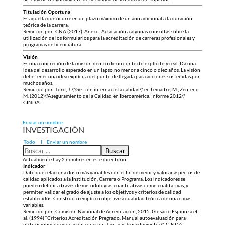
Titulación Oportuna
Es aquella que ocurre en un plazo máximo de un año adicional a la duración
teórica de la carrera.
Remitido por: CNA (2017). Anexo: Aclaración a algunas consultas sobre la
utilización de los formularios para la acreditación de carreras profesionales y
programas de licenciatura.
Visión
Es una concreción de la misión dentro de un contexto explícito y real. Da una
idea del desarrollo esperado en un lapso no menor a cinco o diez años. La visión
debe tener una idea explícita del punto de llegada para acciones sostenidas por
muchos años.
Remitido por: Toro, J. \"Gestión interna de la calidad\" en Lemaitre, M., Zenteno
M. (2012)\"Aseguramiento de la Calidad en Iberoamérica. Informe 2012\"
CINDA.
Enviar un nombre
INVESTIGACIÓN
Todo
|
I
|
Enviar un nombre
Actualmente hay 2 nombres en este directorio.
Indicador
Dato que relaciona dos o más variables con el fin de medir y valorar aspectos de
calidad aplicados a la Institución, Carrera o Programa. Los indicadores se
pueden definir a través de metodologías cuantitativas como cualitativas, y
permiten validar el grado de ajuste a los objetivos y criterios de calidad
establecidos. Constructo empírico objetiviza cualidad teórica de una o más
variables.
Remitido por: Comisión Nacional de Acreditación, 2015. Glosario Espinoza et
al. (1994) “Criterios Acreditación Pregrado. Manual autoevaluación para
instituciones de educación superior. Pautas y Procedimientos\". CINDA.