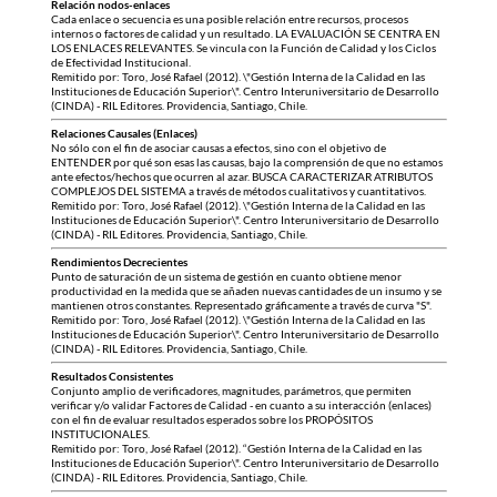
Relación nodos-enlaces
Cada enlace o secuencia es una posible relación entre recursos, procesos
internos o factores de calidad y un resultado. LA EVALUACIÓN SE CENTRA EN
LOS ENLACES RELEVANTES. Se vincula con la Función de Calidad y los Ciclos
de Efectividad Institucional.
Remitido por: Toro, José Rafael (2012). \"Gestión Interna de la Calidad en las
Instituciones de Educación Superior\". Centro Interuniversitario de Desarrollo
(CINDA) - RIL Editores. Providencia, Santiago, Chile.
Relaciones Causales (Enlaces)
No sólo con el fin de asociar causas a efectos, sino con el objetivo de
ENTENDER por qué son esas las causas, bajo la comprensión de que no estamos
ante efectos/hechos que ocurren al azar. BUSCA CARACTERIZAR ATRIBUTOS
COMPLEJOS DEL SISTEMA a través de métodos cualitativos y cuantitativos.
Remitido por: Toro, José Rafael (2012). \"Gestión Interna de la Calidad en las
Instituciones de Educación Superior\". Centro Interuniversitario de Desarrollo
(CINDA) - RIL Editores. Providencia, Santiago, Chile.
Rendimientos Decrecientes
Punto de saturación de un sistema de gestión en cuanto obtiene menor
productividad en la medida que se añaden nuevas cantidades de un insumo y se
mantienen otros constantes. Representado gráficamente a través de curva "S".
Remitido por: Toro, José Rafael (2012). \"Gestión Interna de la Calidad en las
Instituciones de Educación Superior\". Centro Interuniversitario de Desarrollo
(CINDA) - RIL Editores. Providencia, Santiago, Chile.
Resultados Consistentes
Conjunto amplio de verificadores, magnitudes, parámetros, que permiten
verificar y/o validar Factores de Calidad - en cuanto a su interacción (enlaces)
con el fin de evaluar resultados esperados sobre los PROPÓSITOS
INSTITUCIONALES.
Remitido por: Toro, José Rafael (2012). “Gestión Interna de la Calidad en las
Instituciones de Educación Superior\". Centro Interuniversitario de Desarrollo
(CINDA) - RIL Editores. Providencia, Santiago, Chile.