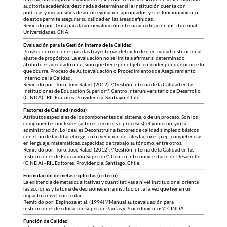
auditoría académica, destinada a determinar si la institución cuenta con
políticas y mecanismos de autorregulación apropiados, y si el funcionamiento
de estos permite asegurar su calidad en las áreas definidas.
Remitido por: Guía para la autoevaluación interna acreditación institucional.
Universidades. CNA.
Evaluación para la Gestión Interna de la Calidad
Proveer correcciones para las trayectorias del ciclo de efectividad institucional -
ajuste de propósitos. La evaluación no se limita a afirmar si determinado
atributo es adecuado o no, sino que tiene por objeto entender por qué ocurre lo
que ocurre. Proceso de Autoevaluación o Procedimientos de Aseguramiento
Interno de la Calidad.
Remitido por: Toro, José Rafael (2012). \"Gestión Interna de la Calidad en las
Instituciones de Educación Superior\". Centro Interuniversitario de Desarrollo
(CINDA) - RIL Editores. Providencia, Santiago, Chile.
Factores de Calidad (nodos)
Atributos especiales de los componentes del sistema, o de un proceso. Son los
componentes nucleares (actores, recursos o procesos), el gobierno, y/o la
administración. Lo ideal es Deconstruir a factores de calidad simples o básicos
con el fin de facilitar el registro o medición de tales factores. p.ej.: competencias
en lenguaje, matemáticas, capacidad de trabajo autónomo, entre otros.
Remitido por: Toro, José Rafael (2012). \"Gestión Interna de la Calidad en las
Instituciones de Educación Superior\". Centro Interuniversitario de Desarrollo
(CINDA) - RIL Editores. Providencia, Santiago, Chile.
Formulación de metas explícitas (criterio)
La existencia de metas cualitativas y cuantitativas a nivel institucional orienta
las acciones y la toma de decisiones en la institución, a la vez que tienen un
impacto a nivel curricular.
Remitido por: Espinoza et al. (1994) \"Manual autoevaluación para
instituciones de educación superior. Pautas y Procedimientos\". CINDA.
Función de Calidad