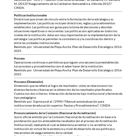
M. (2012)\"Aseguramiento de la Calidad en Iberoamérica. Informe 2012\"
CINDA.
Políticas Institucionales
Directrices que sirven de vínculo entre la formulación de la estrategia y su
implementación. Las políticas incluyen directrices, reglas y procedimientos
establecidos. Las políticas son guías para la toma de decisiones y abordan
situaciones repetitivas o recurrentes. Las políticas son aplicadas en todos los
niveles de la institución, éstas son muy importantes en la implementación de la
estrategia. Las políticas permiten la consistencia y la coordinación dentro y
entre las unidades institucionales.
Remitido por: Universidad de Playa Ancha. Plan de Desarrollo Estratégico 2016-
2025.
Proceso
Operaciones continuas o periódicas que siguen una secuencia preestablecida.
Los procesos y procedimientos son el saber hacer de la institución.
Remitido por: Universidad de Playa Ancha. Plan de Desarrollo Estratégico 2016-
2025.
Procesos (Dimensión)
Dimensión que se refiere al logro de resultados: cómo se relacionaron los
diversos factores y fuerzas en la obtención de los resultados planificados.
Cuenta con dos criterios: Interacción de factores tipo institucional y factores de
tipo pedagógico.
Remitido por: Espinoza et al. (1994) \"Manual autoevaluación para
instituciones de educación superior. Pautas y Procedimientos\". CINDA.
Pronunciamiento de la Comisión (Nacional de Acreditación)
Juicio oficial emitido por la Comisión Nacional de Acreditación en base a la
ponderación que los antecedentes recabados (en el proceso de Acreditación
Institucional), mediante el cual se determina acreditar o no acreditar a la
institución en virtud de la existencia y nivel de desarrollo de sus políticas y
mecanismos de aseguramiento de la calidad.