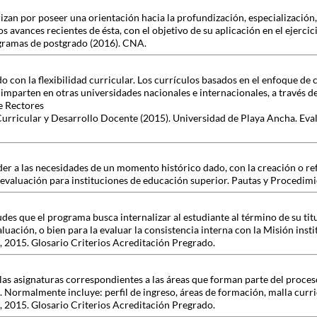
zan por poseer una orientación hacia la profundización, especialización, 
s avances recientes de ésta, con el objetivo de su aplicación en el ejercic
gramas de postgrado (2016). CNA.
do con la flexibilidad curricular. Los currículos basados en el enfoque de
e imparten en otras universidades nacionales e internacionales, a través d
e Rectores
Curricular y Desarrollo Docente (2015). Universidad de Playa Ancha. Eva
onder a las necesidades de un momento histórico dado, con la creación o 
oevaluación para instituciones de educación superior. Pautas y Procedim
es que el programa busca internalizar al estudiante al término de su tit
aluación, o bien para la evaluar la consistencia interna con la Misión insti
 2015. Glosario Criterios Acreditación Pregrado.
las asignaturas correspondientes a las áreas que forman parte del proces
. Normalmente incluye: perfil de ingreso, áreas de formación, malla curri
 2015. Glosario Criterios Acreditación Pregrado.