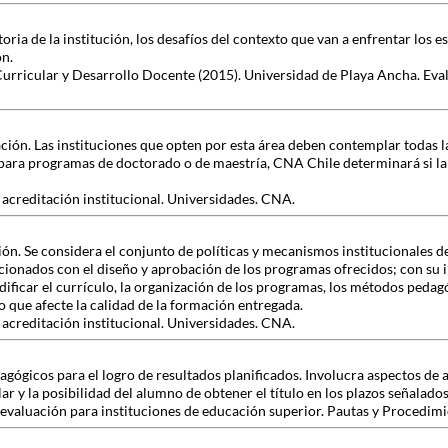
ria de la institución, los desafíos del contexto que van a enfrentar los e
ón.
Curricular y Desarrollo Docente (2015). Universidad de Playa Ancha. Eva
ción. Las instituciones que opten por esta área deben contemplar todas l
para programas de doctorado o de maestría, CNA Chile determinará si la i
 acreditación institucional. Universidades. CNA.
n. Se considera el conjunto de políticas y mecanismos institucionales de
lacionados con el diseño y aprobación de los programas ofrecidos; con su 
dificar el currículo, la organización de los programas, los métodos pedag
 que afecte la calidad de la formación entregada.
 acreditación institucional. Universidades. CNA.
edagógicos para el logro de resultados planificados. Involucra aspectos d
ar y la posibilidad del alumno de obtener el título en los plazos señalados
oevaluación para instituciones de educación superior. Pautas y Procedim