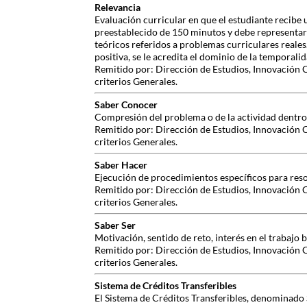
Relevancia
Evaluación curricular en que el estudiante recibe 
preestablecido de 150 minutos y debe representar
teóricos referidos a problemas curriculares reale
positiva, se le acredita el dominio de la temporalid
Remitido por: Dirección de Estudios, Innovación 
criterios Generales.
Saber Conocer
Compresión del problema o de la actividad dentro
Remitido por: Dirección de Estudios, Innovación 
criterios Generales.
Saber Hacer
Ejecución de procedimientos específicos para reso
Remitido por: Dirección de Estudios, Innovación 
criterios Generales.
Saber Ser
Motivación, sentido de reto, interés en el trabajo
Remitido por: Dirección de Estudios, Innovación 
criterios Generales.
Sistema de Créditos Transferibles
El Sistema de Créditos Transferibles, denominado S