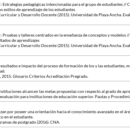
: Estrategias pedagógicas intencionadas para el grupo de estudiantes // 
 estilos de aprendizaje de los estudiantes
Curricular y Desarrollo Docente (2015). Universidad de Playa Ancha. Eva
r: Pruebas y talleres centrados en la enseñanza de conceptos y modelos /
tados de aprendizajes
Curricular y Desarrollo Docente (2015). Universidad de Playa Ancha. Eva
esultados e impacto del proceso de formación de los y las estudiantes,
dad.
 2015. Glosario Criterios Acreditación Pregrado.
 instituciones alcancen las metas propuestas con respecto al grado de apr
oevaluación para instituciones de educación superior. Pautas y Procedim
zan por poseer una orientación hacia el conocimiento avanzado en el áre
o en el estudiante.
gramas de postgrado (2016). CNA.