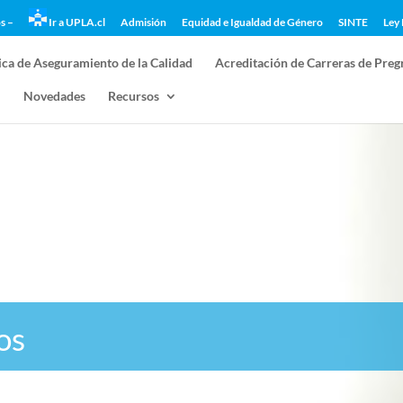
s –
Ir a UPLA.cl
Admisión
Equidad e Igualdad de Género
SINTE
Ley 
ica de Aseguramiento de la Calidad
Acreditación de Carreras de Preg
l
Novedades
Recursos
os