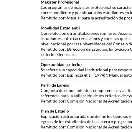
Magister Profesional
Los programas de magíster profesional se caracteri
correspondiente y por situar a los estudiantes en lo
Remitido por: Manual para la acreditación de pro
Movilidad Estudiantil
Correlato con otras titulaciones similares. Asocia
estudiantes entre carreras afines y carreras que s
nivel nacional por las universidades del Consejo d
Remitido por: Dirección de Estudios, Innovación 
criterios Generales.
Oportunidad (criterio)
Se refiere a la capacidad institucional para resp
Remitido por: Espinoza et al. (1994) \"Manual aut
Perfil de Egreso
Conjunto de conocimientos, competencias y actitud
referencia para la aplicación de los criterios de ev
Remitido por: Comisión Nacional de Acreditación,
Plan de Estudio
Explicación estructurada que define los tiempos y 
egreso de los estudiantes de la carrera o programa
Remitido por: Comisión Nacional de Acreditación,