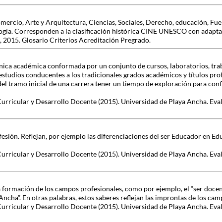
mercio, Arte y Arquitectura, Ciencias, Sociales, Derecho, educación, Fu
ogía. Corresponden a la clasificación histórica CINE UNESCO con adapt
 2015. Glosario Criterios Acreditación Pregrado.
ánica académica conformada por un conjunto de cursos, laboratorios, tra
 estudios conducentes a los tradicionales grados académicos y títulos pro
del tramo inicial de una carrera tener un tiempo de exploración para con
Curricular y Desarrollo Docente (2015). Universidad de Playa Ancha. Eva
ofesión. Reflejan, por ejemplo las diferenciaciones del ser Educador en 
Curricular y Desarrollo Docente (2015). Universidad de Playa Ancha. Eva
formación de los campos profesionales, como por ejemplo, el “ser docent
Ancha”. En otras palabras, estos saberes reflejan las improntas de los ca
Curricular y Desarrollo Docente (2015). Universidad de Playa Ancha. Eva