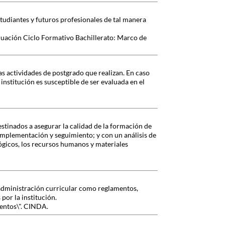
studiantes y futuros profesionales de tal manera
luación Ciclo Formativo Bachillerato: Marco de
as actividades de postgrado que realizan. En caso
nstitución es susceptible de ser evaluada en el
stinados a asegurar la calidad de la formación de
implementación y seguimiento; y con un análisis de
ógicos, los recursos humanos y materiales
e administración curricular como reglamentos,
 por la institución.
ientos\". CINDA.