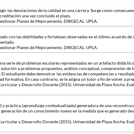
egir las desviaciones de la calidad en una carrera. Surge como consecuen
creditación una vez concluido el plazo.
y Gestionar Planes de Mejoramiento. DIRGECAL. UPLA.
o con las debilidades y fortalezas observadas en el último acuerdo de 
sentado.
y Gestionar Planes de Mejoramiento. DIRGECAL. UPLA.
una serie de problemas escolares representados en un artefacto didáctico
 solución a problemas propuestos, análisis conceptual, comprensión de t
s. El estudiante debe demostrar las evidencias de competencias y resulta
ad formativa. En caso contrario, se le asigna un tutor a fin de volver a pre
Curricular y Desarrollo Docente (2015). Universidad de Playa Ancha. Eva
d) y práctica (aprendizaje contextualizado) generadora de una reconstru
 generación de un conocimiento nuevo en la medida que es generado desde
Curricular y Desarrollo Docente (2015). Universidad de Playa Ancha. Eva