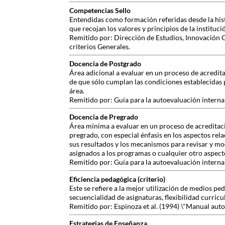
Competencias Sello
Entendidas como formación referidas desde la histo
que recojan los valores y principios de la instituci
Remitido por: Dirección de Estudios, Innovación 
criterios Generales.
Docencia de Postgrado
Área adicional a evaluar en un proceso de acredita
de que sólo cumplan las condiciones establecidas 
área.
Remitido por: Guía para la autoevaluación interna
Docencia de Pregrado
Área mínima a evaluar en un proceso de acreditació
pregrado, con especial énfasis en los aspectos re
sus resultados y los mecanismos para revisar y mo
asignados a los programas o cualquier otro aspecto
Remitido por: Guía para la autoevaluación interna
Eficiencia pedagógica (criterio)
Este se refiere a la mejor utilización de medios p
secuencialidad de asignaturas, flexibilidad curricul
Remitido por: Espinoza et al. (1994) \"Manual aut
Estrategias de Enseñanza