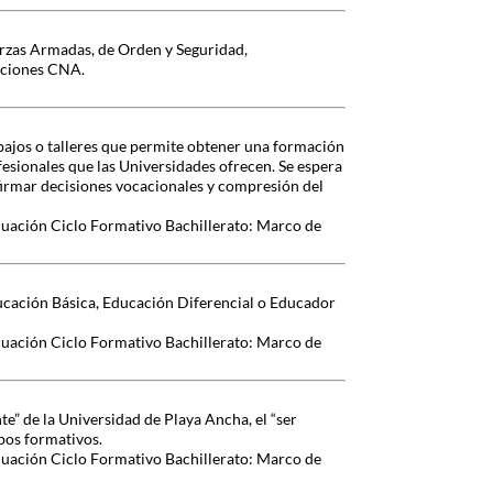
erzas Armadas, de Orden y Seguridad,
aciones CNA.
bajos o talleres que permite obtener una formación
fesionales que las Universidades ofrecen. Se espera
firmar decisiones vocacionales y compresión del
luación Ciclo Formativo Bachillerato: Marco de
Educación Básica, Educación Diferencial o Educador
luación Ciclo Formativo Bachillerato: Marco de
e” de la Universidad de Playa Ancha, el “ser
mpos formativos.
luación Ciclo Formativo Bachillerato: Marco de