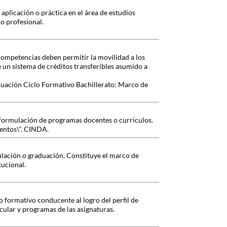
aplicación o práctica en el área de estudios
io profesional.
 competencias deben permitir la movilidad a los
e un sistema de créditos transferibles asumido a
luación Ciclo Formativo Bachillerato: Marco de
reformulación de programas docentes o currículos.
ientos\". CINDA.
ulación o graduación. Constituye el marco de
tucional.
o formativo conducente al logro del perfil de
cular y programas de las asignaturas.