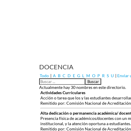
DOCENCIA
Todo
|
A
B
C
D
E
G
L
M
O
P
R
S
U
|
Enviar
Actualmente hay 30 nombres en este directorio.
Actividades Curriculares
Acción o tarea que los y las estudiantes desarroll
Remitido por: Comisión Nacional de Acreditación,
Alta dedicación o permanencia académica/ docen
Presencia física de académicos/docentes con un mí
institucional, y la atención oportuna a estudiantes.
Remitido por: Comisión Nacional de Acreditación,