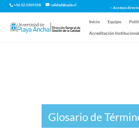
+56 32 2205358
calidad@upla.cl
– Accesos directo
Inicio
Equipo
Polít
Acreditación Instituciona
Glosario de Términ