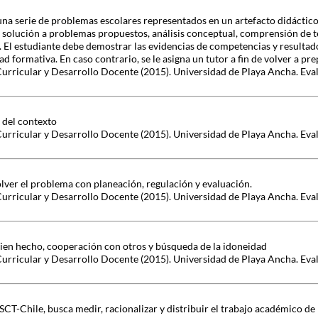
una serie de problemas escolares representados en un artefacto didáctico
 solución a problemas propuestos, análisis conceptual, comprensión de t
s. El estudiante debe demostrar las evidencias de competencias y resulta
ad formativa. En caso contrario, se le asigna un tutor a fin de volver a pre
Curricular y Desarrollo Docente (2015). Universidad de Playa Ancha. Eva
 del contexto
Curricular y Desarrollo Docente (2015). Universidad de Playa Ancha. Eva
lver el problema con planeación, regulación y evaluación.
Curricular y Desarrollo Docente (2015). Universidad de Playa Ancha. Eva
 bien hecho, cooperación con otros y búsqueda de la idoneidad
Curricular y Desarrollo Docente (2015). Universidad de Playa Ancha. Eva
CT-Chile, busca medir, racionalizar y distribuir el trabajo académico de l