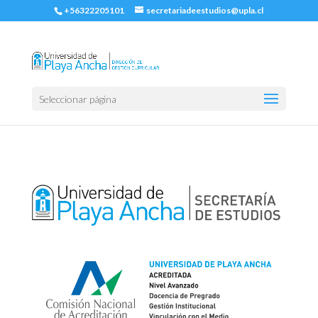
+56322205101
secretariadeestudios@upla.cl
Seleccionar página