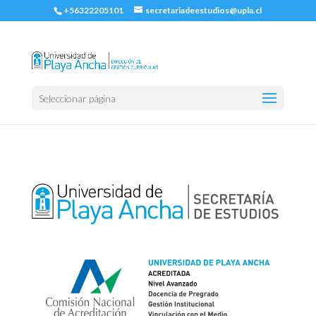
+56322205101
secretariadeestudios@upla.cl
Seleccionar página