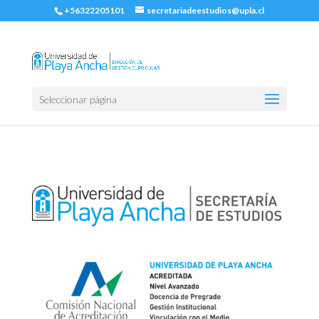
+56322205101
secretariadeestudios@upla.cl
Seleccionar página