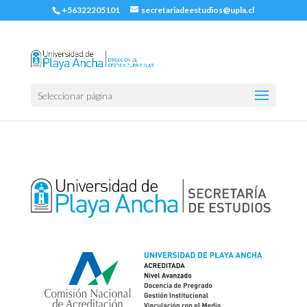
+56322205101
secretariadeestudios@upla.cl
Seleccionar página