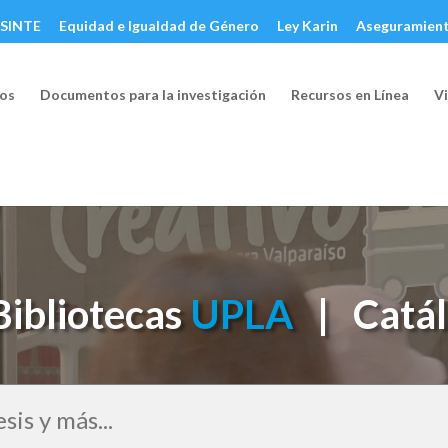
SINTE
Equidad e Igualdad de Género
Ley Karin
Aseguramient
os
Documentos para la investigación
Recursos en Línea
Vi
Bibliotecas
UPLA
| Catálo