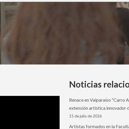
Noticias relaci
Renace en Valparaíso “Carro 
extensión artística innovador 
15 de julio de 2026
Artistas formados en la Facult