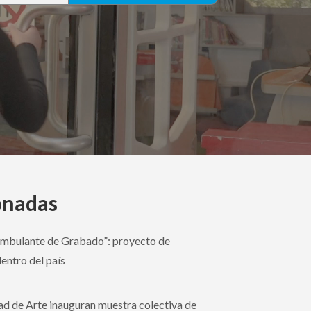
onadas
Ambulante de Grabado”: proyecto de
dentro del país
ad de Arte inauguran muestra colectiva de