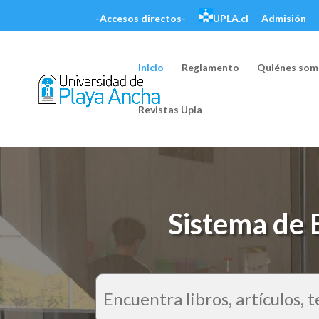
-Accesos directos-
UPLA.cl
Admisión
Inicio
Reglamento
Quiénes som
Reproductor
Revistas Upla
de
vídeo
Sistema de 