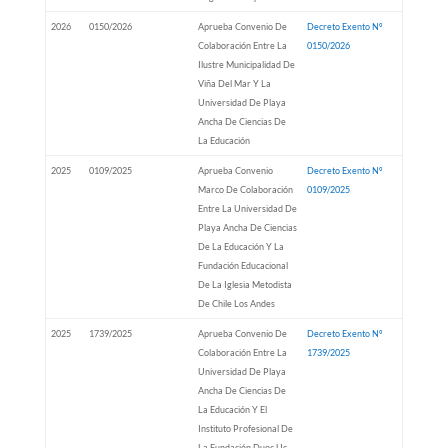
2026
0150/2026
Aprueba Convenio De
Decreto Exento Nº
Colaboración Entre La
0150/2026
Ilustre Municipalidad De
Viña Del Mar Y La
Universidad De Playa
Ancha De Ciencias De
La Educación
2025
0109/2025
Aprueba Convenio
Decreto Exento Nº
Marco De Colaboración
0109/2025
Entre La Universidad De
Playa Ancha De Ciencias
De La Educación Y La
Fundación Educacional
De La Iglesia Metodista
De Chile Los Andes
2025
1739/2025
Aprueba Convenio De
Decreto Exento Nº
Colaboración Entre La
1739/2025
Universidad De Playa
Ancha De Ciencias De
La Educación Y El
Instituto Profesional De
La Fundación Duoc Uc