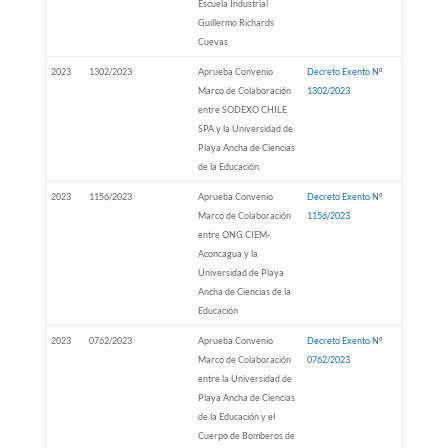
Escuela Industrial
Guillermo Richards
Cuevas
2023
1302/2023
Aprueba Convenio
Decreto Exento Nº
Marco de Colaboración
1302/2023
entre SODEXO CHILE
SPA y la Universidad de
Playa Ancha de Ciencias
de la Educación.
2023
1156/2023
Aprueba Convenio
Decreto Exento Nº
Marco de Colaboración
1156/2023
entre ONG CIEM-
Aconcagua y la
Universidad de Playa
Ancha de Ciencias de la
Educación
2023
0762/2023
Aprueba Convenio
Decreto Exento Nº
Marco de Colaboración
0762/2023
entre la Universidad de
Playa Ancha de Ciencias
de la Educación y el
Cuerpo de Bomberos de