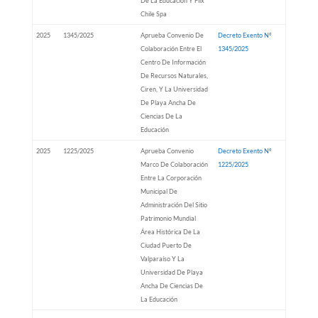
De La Educación Y Flix
Chile Spa
2025
1345/2025
Aprueba Convenio De
Decreto Exento Nº
Colaboración Entre El
1345/2025
Centro De Información
De Recursos Naturales,
Ciren, Y La Universidad
De Playa Ancha De
Ciencias De La
Educación
2025
1225/2025
Aprueba Convenio
Decreto Exento Nº
Marco De Colaboración
1225/2025
Entre La Corporación
Municipal De
Administración Del Sitio
Patrimonio Mundial
Área Histórica De La
Ciudad Puerto De
Valparaíso Y La
Universidad De Playa
Ancha De Ciencias De
La Educación