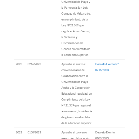
Universidad de Playa y
la Parroquia San Luis
Gonzaga de Valparaíso,
en cumplimiento de la
Ley N°21.369 que
regula el Acoso Sexual,
la Violencia y
Discriminación de
Género en el ámbito de
la Educación Superior.
2023
0216/2023
Aprueba el anexo al
Decreto Exento Nº
convenio marco de
0216/2023
Colaboración entre la
Universidad de Playa
Ancha y la Corporación
Educacional Igualdad, en
Cumplimiento de la Ley
N° 21.369 que regula el
acoso sexual, la violencia
de género en el ámbito
de la educación superior.
2023
0100/2023
Aprueba el convenio
Decreto Exento
marco de colaboración
0100/2023