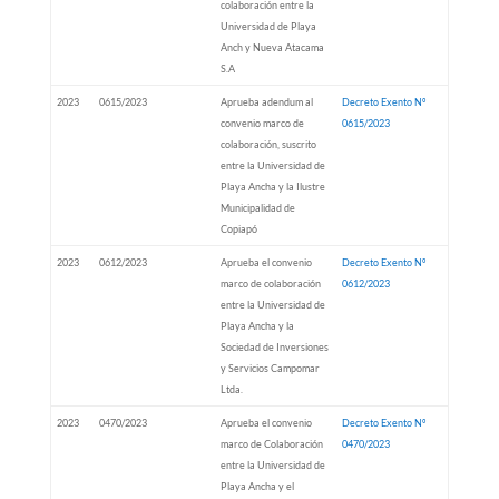
colaboración entre la
Universidad de Playa
Anch y Nueva Atacama
S.A
2023
0615/2023
Aprueba adendum al
Decreto Exento Nº
convenio marco de
0615/2023
colaboración, suscrito
entre la Universidad de
Playa Ancha y la Ilustre
Municipalidad de
Copiapó
2023
0612/2023
Aprueba el convenio
Decreto Exento Nº
marco de colaboración
0612/2023
entre la Universidad de
Playa Ancha y la
Sociedad de Inversiones
y Servicios Campomar
Ltda.
2023
0470/2023
Aprueba el convenio
Decreto Exento Nº
marco de Colaboración
0470/2023
entre la Universidad de
Playa Ancha y el