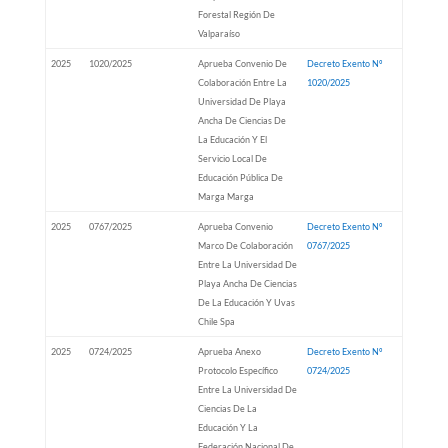
Forestal Región De
Valparaíso
2025
1020/2025
Aprueba Convenio De
Decreto Exento Nº
Colaboración Entre La
1020/2025
Universidad De Playa
Ancha De Ciencias De
La Educación Y El
Servicio Local De
Educación Pública De
Marga Marga
2025
0767/2025
Aprueba Convenio
Decreto Exento Nº
Marco De Colaboración
0767/2025
Entre La Universidad De
Playa Ancha De Ciencias
De La Educación Y Uvas
Chile Spa
2025
0724/2025
Aprueba Anexo
Decreto Exento Nº
Protocolo Específico
0724/2025
Entre La Universidad De
Ciencias De La
Educación Y La
Federación Nacional De