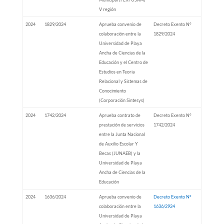
V región
2024
1829/2024
Aprueba convenio de
Decreto Exento N°
colaboración entre la
1829/2024
Universidad de Playa
Ancha de Ciencias de la
Educación y el Centro de
Estudios en Teoria
Relacional y Sistemas de
Conocimiento
(Corporación Sintesys)
2024
1742/2024
Aprueba contrato de
Decreto Exento N°
prestación de servicios
1742/2024
entre la Junta Nacional
de Auxilio Escolar Y
Becas (JUNAEB) y la
Universidad de Playa
Ancha de Ciencias de la
Educación
2024
1636/2024
Aprueba convenio de
Decreto Exento N°
colaboración entre la
1636/2924
Universidad de Playa