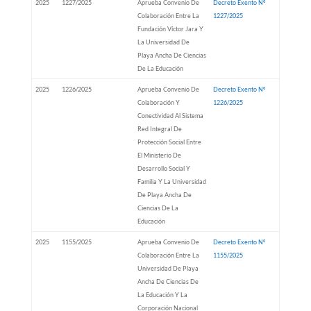
2025
1227/2025
Aprueba Convenio De
Decreto Exento Nº
Colaboración Entre La
1227/2025
Fundación Víctor Jara Y
La Universidad De
Playa Ancha De Ciencias
De La Educación
2025
1226/2025
Aprueba Convenio De
Decreto Exento Nº
Colaboración Y
1226/2025
Conectividad Al Sistema
Red Integral De
Protección Social Entre
El Ministerio De
Desarrollo Social Y
Familia Y La Universidad
De Playa Ancha De
Ciencias De La
Educación
2025
1155/2025
Aprueba Convenio De
Decreto Exento Nº
Colaboración Entre La
1155/2025
Universidad De Playa
Ancha De Ciencias De
La Educación Y La
Corporación Nacional