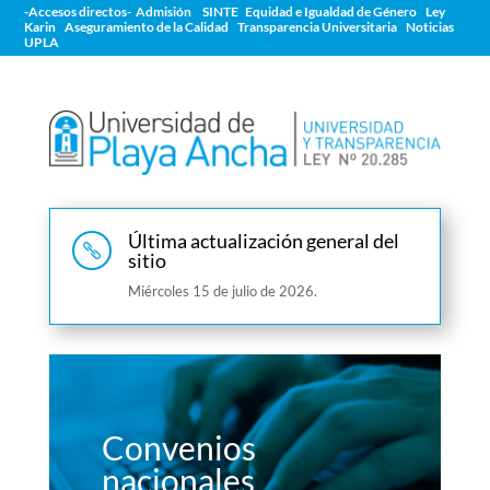
-Accesos directos-
Admisión
SINTE
Equidad e Igualdad de Género
Ley
Karin
Aseguramiento de la Calidad
Transparencia Universitaria
Noticias
UPLA
Última actualización general del

sitio
Miércoles 15 de julio de 2026.
Convenios
nacionales