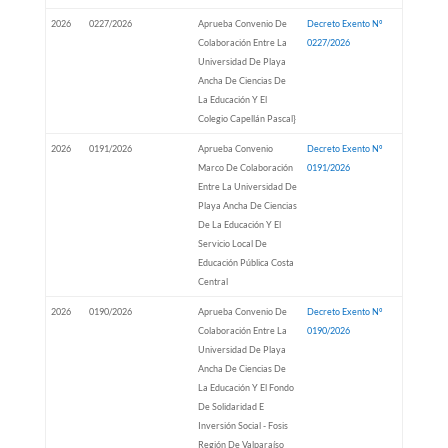
2026
0227/2026
Aprueba Convenio De
Decreto Exento Nº
Colaboración Entre La
0227/2026
Universidad De Playa
Ancha De Ciencias De
La Educación Y El
Colegio Capellán Pascal}
2026
0191/2026
Aprueba Convenio
Decreto Exento Nº
Marco De Colaboración
0191/2026
Entre La Universidad De
Playa Ancha De Ciencias
De La Educación Y El
Servicio Local De
Educación Pública Costa
Central
2026
0190/2026
Aprueba Convenio De
Decreto Exento Nº
Colaboración Entre La
0190/2026
Universidad De Playa
Ancha De Ciencias De
La Educación Y El Fondo
De Solidaridad E
Inversión Social - Fosis
Región De Valparaíso