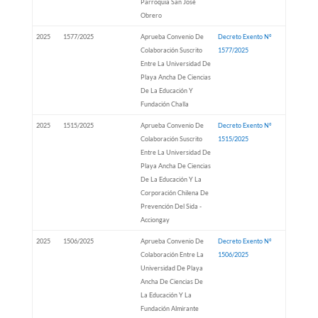
Parroquia San José
Obrero
2025
1577/2025
Aprueba Convenio De
Decreto Exento Nº
Colaboración Suscrito
1577/2025
Entre La Universidad De
Playa Ancha De Ciencias
De La Educación Y
Fundación Challa
2025
1515/2025
Aprueba Convenio De
Decreto Exento Nº
Colaboración Suscrito
1515/2025
Entre La Universidad De
Playa Ancha De Ciencias
De La Educación Y La
Corporación Chilena De
Prevención Del Sida -
Acciongay
2025
1506/2025
Aprueba Convenio De
Decreto Exento Nº
Colaboración Entre La
1506/2025
Universidad De Playa
Ancha De Ciencias De
La Educación Y La
Fundación Almirante