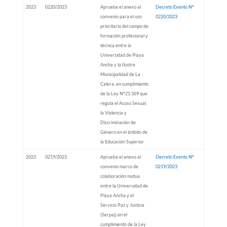
2023
0220/2023
Aprueba el anexo al
Decreto Exento Nº
convenio para el uso
0220/2023
prioritario del campo de
formación profesional y
técnica entre la
Universidad de Playa
Ancha y la Ilustre
Municipalidad de La
Calera, en cumplimiento
de la Ley N°21.369 que
regula el Acoso Sexual,
la Violencia y
Discriminación de
Género en el ámbito de
la Educación Superior.
2023
0219/2023
Aprueba el anexo al
Decreto Exento Nº
convenio marco de
0219/2023
colaboración mutua
entre la Universidad de
Playa Ancha y el
Servicio Paz y Justicia
(Serpaj) en el
cumplimiento de la Ley