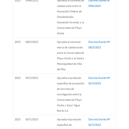
2023
0946/2023
Aprueba el convenio de
Decreto Exento Nº
colaboración entre la
0946/2023
Asociación Chilena de
Desalinización,
Asociación Gremial, y la
Universidad de Playa
Ancha
2023
0825/2023
Aprueba el convenio
Decreto Exento Nº
marco de colaboración
0825/2023
entre la Universidad de
Playa Ancha y la Ilustre
Municipalidad de Viña
del Mar
2023
0672/2023
Aprueba el protocolo
Decreto Exento Nº
específico de prestación
0672/2023
de servicios de
investigación entre la
Universidad de Playa
Ancha y Sacyr Agua
Norte S.A
2023
0671/2023
Aprueba el protocolo
Decreto Exento Nº
específico de
0671/2023