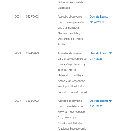
Gobierno Regional de
Valparaíso
2023
0429/2023
Aprueba el convenio
Decreto Exento
marco de cooperación
Nº0429/2023
entre la Biblioteca
Nacional de Chile y la
Universidad de Playa
Ancha
2023
0344/2023
Aprueba el convenio
Decreto Exento Nº
para el uso del campo de
0344/2023
formación profesional y
técnica, entre la
Universidad de Playa
Ancha y la Corporación
Municipal Viña del Mar
para el Desarrollo Social
2023
0301/2023
Aprueba el convenio
Decreto Exento Nº
marco de colaboración
0301/2023
entre la Universidad de
Playa Ancha y el
Ministerio del Medio
Ambiente-Subsecretaria