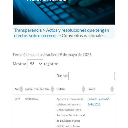
Transparencia
>
Actos y resoluciones que tengan
efectos sobre terceros
> Convenios nacionales
Fecha última actualización: 29 de mayo de 2026.
Mostrar
registros
Buscar:
Año
Número del decreto
Detalle
Enlace
Año
Número del decreto
Detalle
Enlace
2026
0434/2026
Aprueba el convenio de
Decreto Exento Nº
colaboración entre la
0434/2026
Universidad de Playa
Ancha y el Servicio Local
de Educación Pública
(SLEP) de Los Andes