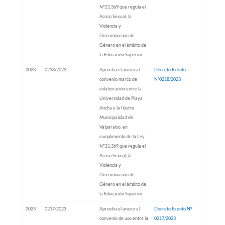
N°21.369 que regula el
Acoso Sexual, la
Violencia y
Discriminación de
Género en el ámbito de
la Educación Superior.
2023
0218/2023
Aprueba el anexo al
Decreto Exento
convenio marco de
Nº0218/2023
colaboración entre la
Universidad de Playa
Ancha y la Ilustre
Municipalidad de
Valparaíso, en
cumplimiento de la Ley
N°21.369 que regula el
Acoso Sexual, la
Violencia y
Discriminación de
Género en el ámbito de
la Educación Superior.
2023
0217/2023
Aprueba el anexo al
Decreto Exento Nº
convenio de uso entre la
0217/2023