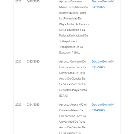
2025
0489/2025
Aprueba Convenio
Decreto Exento Nº
Marco De Colaboración
0489/2025
Interinstitucional Entre
La Universidad De
Playa Ancha De Ciencias
De La Educación Y La
Federación Nacional De
Trabajadoras Y
Trabajadores De La
Educación Pública
2025
0335/2025
Aprueba Convenio De
Decreto Exento Nº
Colaboración Entre La
0335/2025
Universidad De Playa
Ancha De Ciencias De
La Educación Y El Club
Deportivo Playa Ancha
(D.P.A.)
2025
0314/2025
Aprueba Anexo N°2 Al
Decreto Exento Nº
Convenio Marco De
0314/2025
Colaboración Entre La
Universidad De Playa
Ancha De Ciencias De
La Educación Y La