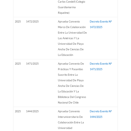
Carlos Condell (Colegio
Guardiamarina
Riquelme)
2025
1472/2025
Aprueba Convenio
Decreto Exento Nº
Marco De Colaboración
1472/2025
Entre La Universidad De
Las Américas Y La
Universidad De Playa
Ancha De Ciencias De
La Educación
2025
1471/2025
Aprueba Convenio De
Decreto Exento Nº
Prácticas Y Pasantías
1471/2025
Suscrito Entre La
Universidad De Playa
Ancha De Ciencias De
La Educación Y La
Biblioteca Del Congreso
Nacional De Chile
2025
1444/2025
Aprueba Convenio
Decreto Exento Nº
Interuniversitario De
1444/2025
Colaboración Entre La
Universidad