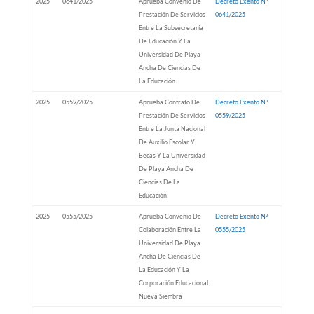
2025
0641/2025
Aprueba Convenio De
Decreto Exento Nº
Prestación De Servicios
0641/2025
Entre La Subsecretaría
De Educación Y La
Universidad De Playa
Ancha De Ciencias De
La Educación
2025
0559/2025
Aprueba Contrato De
Decreto Exento Nº
Prestación De Servicios
0559/2025
Entre La Junta Nacional
De Auxilio Escolar Y
Becas Y La Universidad
De Playa Ancha De
Ciencias De La
Educación
2025
0555/2025
Aprueba Convenio De
Decreto Exento Nº
Colaboración Entre La
0555/2025
Universidad De Playa
Ancha De Ciencias De
La Educación Y La
Corporación Educacional
Nueva Siembra