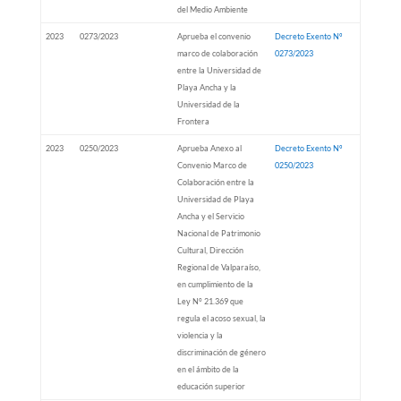
del Medio Ambiente
2023
0273/2023
Aprueba el convenio
Decreto Exento Nº
marco de colaboración
0273/2023
entre la Universidad de
Playa Ancha y la
Universidad de la
Frontera
2023
0250/2023
Aprueba Anexo al
Decreto Exento Nº
Convenio Marco de
0250/2023
Colaboración entre la
Universidad de Playa
Ancha y el Servicio
Nacional de Patrimonio
Cultural, Dirección
Regional de Valparaíso,
en cumplimiento de la
Ley N° 21.369 que
regula el acoso sexual, la
violencia y la
discriminación de género
en el ámbito de la
educación superior