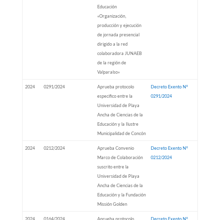
Educación
«Organización,
producción y ejecución
de jornada presencial
dirigido a la red
colaboradora JUNAEB
de la región de
Valparaíso»
2024
0291/2024
Aprueba protocolo
Decreto Exento N°
especifico entre la
0291/2024
Universidad de Playa
Ancha de Ciencias de la
Educación y la Ilustre
Municipalidad de Concón
2024
0212/2024
Aprueba Convenio
Decreto Exento N°
Marco de Colaboración
0212/2024
suscrito entre la
Universidad de Playa
Ancha de Ciencias de la
Educación y la Fundación
Missión Golden
2024
0164/2024
Aprueba protocolo
Decreto Exento N°