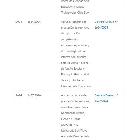
Ancha de Ciencias de la
Educación y Oneka
Technologies Chile SpA
2024
1614/2024
Aprueba contrato de
Decreto Exento N°
prestación de servicios
1614/2024
de capacitación
competencias
estratégicas, técnicas y
de tecnologías de la
información, suscrito
entre la Junta Nacional
de Auxilio Escolar y
Becas y la Universidad
de Playa Ancha de
Ciencias de la Educación.
2024
1627/2024
Aprueba contrato de
Decreto Exento N°
prestación de servicios,
1627/2024
suscrito entre la Junta
Nacional de Auxilio
Escolar y Becas
(JUNAEB) y la
Universidad de Playa
Ancha de Ciencias de la