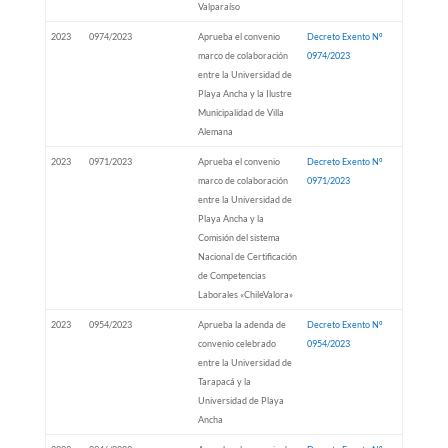
Valparaíso
2023
0974/2023
Aprueba el convenio
Decreto Exento Nº
marco de colaboración
0974/2023
entre la Universidad de
Playa Ancha y la Ilustre
Municipalidad de Villa
Alemana
2023
0971/2023
Aprueba el convenio
Decreto Exento Nº
marco de colaboración
0971/2023
entre la Universidad de
Playa Ancha y la
Comisión del sistema
Nacional de Certificación
de Competencias
Laborales «ChileValora»
2023
0954/2023
Aprueba la adenda de
Decreto Exento Nº
convenio celebrado
0954/2023
entre la Universidad de
Tarapacá y la
Universidad de Playa
Ancha