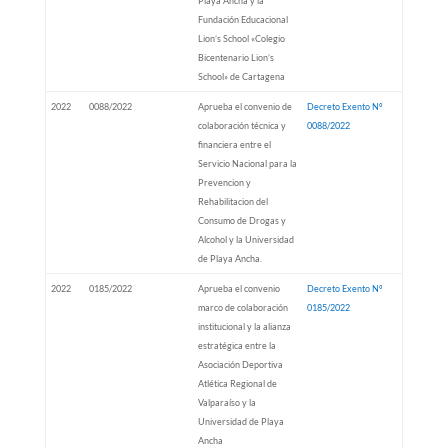
Playa Ancha y la
Fundación Educacional
Lion’s School «Colegio
Bicentenario Lion’s
School» de Cartagena
2022
0088/2022
Aprueba el convenio de
Decreto Exento Nº
colaboración técnica y
0088/2022
financiera entre el
Servicio Nacional para la
Prevencion y
Rehabilitacion del
Consumo de Drogas y
Alcohol y la Universidad
de Playa Ancha.
2022
0185/2022
Aprueba el convenio
Decreto Exento Nº
marco de colaboración
0185/2022
institucional y la alianza
estratégica entre la
Asociación Deportiva
Atlética Regional de
Valparaíso y la
Universidad de Playa
Ancha