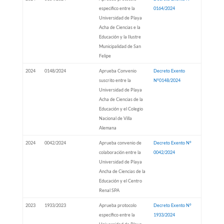
especifico entre la
0164/2024
Universidad de Playa
Acha de Ciencias e la
Educación y la Ilustre
Municipalidad de San
Felipe
2024
0148/2024
Aprueba Convenio
Decreto Exento
suscrito entre la
N°0148/2024
Universidad de Playa
Acha de Ciencias de la
Educación y el Colegio
Nacional de Villa
Alemana
2024
0042/2024
Aprueba convenio de
Decreto Exento N°
colaboración entre la
0042/2024
Universidad de Playa
Ancha de Ciencias de la
Educación y el Centro
Renal SPA
2023
1933/2023
Aprueba protocolo
Decreto Exento N°
específico entre la
1933/2024