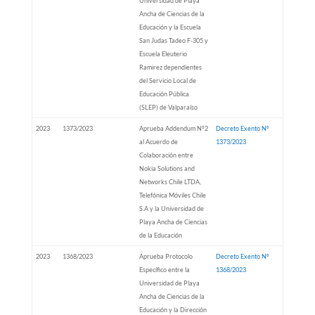
Universidad de Playa
Ancha de Ciencias de la
Educación y la Escuela
San Judas Tadeo F-305 y
Escuela Eleuterio
Ramirez dependientes
del Servicio Local de
Educación Pública
(SLEP) de Valparaíso
2023
1373/2023
Aprueba Addendum N°2
Decreto Exento Nº
al Acuerdo de
1373/2023
Colaboración entre
Nokia Solutions and
Networks Chile LTDA,
Telefónica Móviles Chile
S.A y la Universidad de
Playa Ancha de Ciencias
de la Educación
2023
1368/2023
Aprueba Protocolo
Decreto Exento Nº
Específico entre la
1368/2023
Universidad de Playa
Ancha de Ciencias de la
Educación y la Dirección