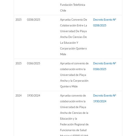
Fundación Telefónica
Chile
2025
0208/2025
Aprueba Convenio De
Decreto Exento Nº
Colaboración Entre La
0208/2025
Universidad De Playa
Ancha De Ciencias De
La Educación Y
Corporación Quintero
Mide
2025
0186/2025
Aprueba el convenio de
Decreto Exento Nº
colaboración entre la
0186/2025
Universidad de Playa
Ancha y la Corporación
Quintero Mide
2024
1930/2024
Aprueba convenio de
Decreto Exento N°
colaboración entre la
1930/2024
Universidad de Playa
Ancha de Ciencias de la
Educación y la
Federación Regional de
Funcionarios de Salud
Municipal (FERFUSAM)