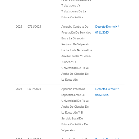
Trabajadoras Y
Trabajadores De La
Educación Pública
2025
0711/2025
Aprueba Contrato De
Decreto Exento Nº
Prestación De Servicios
0711/2025
Entre La Dirección
Regional De Valparaíso
De La Junta Nacional De
Auxilio Escolar Y Becas-
Junaeb Y La
Universidad De Playa
Ancha De Ciencias De
La Educación
2025
0682/2025
Aprueba Protocolo
Decreto Exento Nº
Específico Entre La
0682/2025
Universidad De Playa
Ancha De Ciencias De
La Educación Y El
Servicio Local De
Educación Pública De
Valparaíso