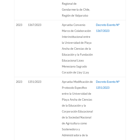
Regional de
Gendarmería de Chile,
Región de Valparaíso
2023
1367/2023
Aprueba Convenio
Decreto Exento Nº
Marco de Colaboración
1367/2023
Interinstitucional entre
la Universidad de Playa
Ancha de Ciencias de la
Educación y la Fundación
Educacional Liceo
Menesiano Sagrado
Corazón de Llay LLay
2023
1351/2023
Aprueba Modificación de
Decreto Exento Nº
Protocolo Específico
1351/2023
entre la Universidad de
Playa Ancha de Ciencias
de la Educación y la
Corporación Educacional
de la Sociedad Nacional
de Agricultura como
Sostenedora y
Administradora de la