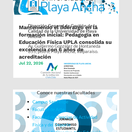
Dirección General de Gestión de la
Manteniendo el liderazgo en la
Calidad de la Universidad de Playa
formación inicial: Pedagogía en
Ancha.
Educación Física UPLA consolida su
Av. Guillermo González de Hontaneda
excelencia con 6 años de
855, piso 6, Playa Ancha, Valparaíso.
acreditación
Jul 22, 2026
Conoce nuestras facultades
Campus San Felipe
Facultad de Arte
Facultad de Ciencias de Actividad
Física y del Deporte