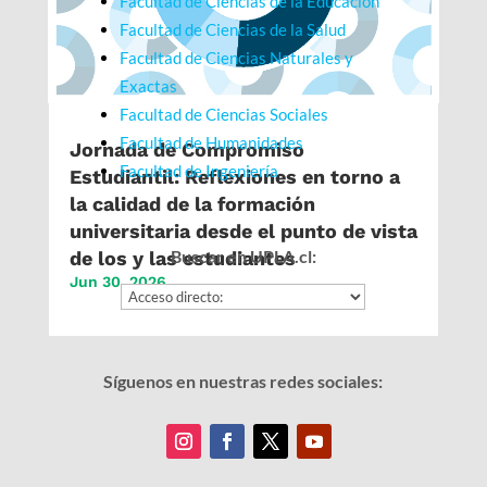
Facultad de Ciencias de la Educación
Facultad de Ciencias de la Salud
Facultad de Ciencias Naturales y
Exactas
Facultad de Ciencias Sociales
Facultad de Humanidades
Jornada de Compromiso
Facultad de Ingeniería
Estudiantil: Reflexiones en torno a
la calidad de la formación
universitaria desde el punto de vista
Buscar en UPLA.cl:
de los y las estudiantes
Jun 30, 2026
Síguenos en nuestras redes sociales: