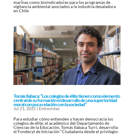
marinas como bioindicadores para los programas de
vigilancia ambiental asociados a la industria desaladora
en Chile
Tomás Ilabaca: “Los colegios de élite tienen como elemento
central de su formación el desarrollo de una superioridad
moral con poca relación con la sociedad”
Jul 21, 2025
|
Entrevistas
Para estudiar cómo entienden y hacen democracia los
colegios de élite, el académico del Departamento de
Ciencias de la Educación, Tomás Ilabaca Turri, desarrolla
el Fondecyt de Iniciación “Ciudadanía desde el privilegio: