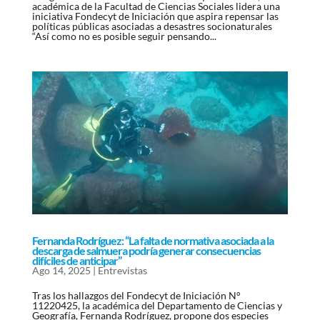
académica de la Facultad de Ciencias Sociales lidera una
iniciativa Fondecyt de Iniciación que aspira repensar las
políticas públicas asociadas a desastres socionaturales
“Así como no es posible seguir pensando...
Fernanda Rodríguez: “La falta de normativa asociada a la
descarga de salmuera podría generar consecuencias
difíciles de anticipar”
Ago 14, 2025
|
Entrevistas
Tras los hallazgos del Fondecyt de Iniciación N°
11220425, la académica del Departamento de Ciencias y
Geografía, Fernanda Rodríguez, propone dos especies