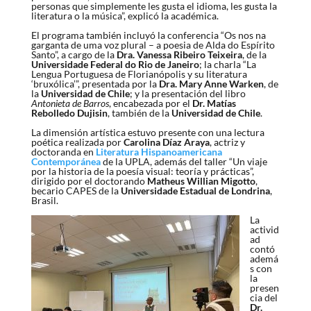
personas que simplemente les gusta el idioma, les gusta la
literatura o la música”, explicó la académica.
El programa también incluyó la conferencia “Os nos na
garganta de uma voz plural – a poesia de Alda do Espírito
Santo”, a cargo de la
Dra. Vanessa Ribeiro Teixeira
, de la
Universidade Federal do Rio de Janeiro
; la charla “La
Lengua Portuguesa de Florianópolis y su literatura
‘bruxólica’”, presentada por la
Dra. Mary Anne Warken
, de
la
Universidad de Chile
; y la presentación del libro
Antonieta de Barros
, encabezada por el
Dr. Matías
Rebolledo Dujisin
, también de la
Universidad de Chile
.
La dimensión artística estuvo presente con una lectura
poética realizada por
Carolina Díaz Araya
, actriz y
doctoranda en
Literatura Hispanoamericana
Contemporánea
de la UPLA, además del taller “Un viaje
por la historia de la poesía visual: teoría y prácticas”,
dirigido por el doctorando
Matheus Willian Migotto
,
becario CAPES de la
Universidade Estadual de Londrina
,
Brasil.
La
activid
ad
contó
ademá
s con
la
presen
cia del
Dr.