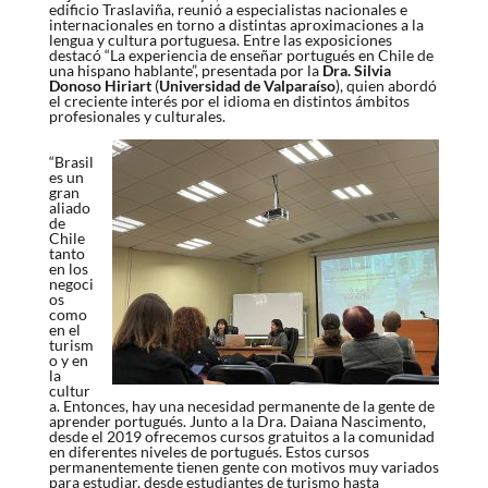
edificio Traslaviña, reunió a especialistas nacionales e
internacionales en torno a distintas aproximaciones a la
lengua y cultura portuguesa. Entre las exposiciones
destacó “La experiencia de enseñar portugués en Chile de
una hispano hablante”, presentada por la
Dra. Silvia
Donoso Hiriart
(
Universidad de Valparaíso
), quien abordó
el creciente interés por el idioma en distintos ámbitos
profesionales y culturales.
“Brasil
es un
gran
aliado
de
Chile
tanto
en los
negoci
os
como
en el
turism
o y en
la
cultur
a. Entonces, hay una necesidad permanente de la gente de
aprender portugués. Junto a la Dra. Daiana Nascimento,
desde el 2019 ofrecemos cursos gratuitos a la comunidad
en diferentes niveles de portugués. Estos cursos
permanentemente tienen gente con motivos muy variados
para estudiar, desde estudiantes de turismo hasta