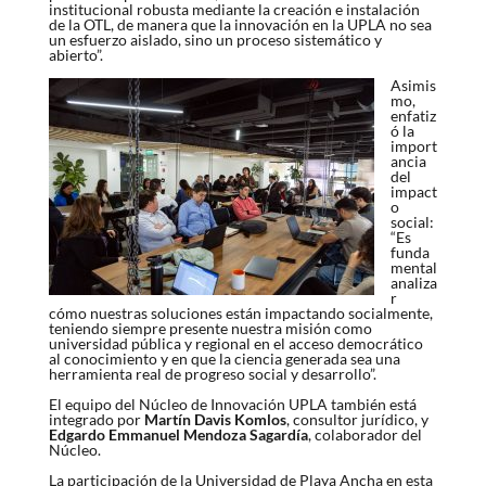
institucional robusta mediante la creación e instalación
de la OTL, de manera que la innovación en la UPLA no sea
un esfuerzo aislado, sino un proceso sistemático y
abierto”.
Asimis
mo,
enfatiz
ó la
import
ancia
del
impact
o
social:
“Es
funda
mental
analiza
r
cómo nuestras soluciones están impactando socialmente,
teniendo siempre presente nuestra misión como
universidad pública y regional en el acceso democrático
al conocimiento y en que la ciencia generada sea una
herramienta real de progreso social y desarrollo”.
El equipo del Núcleo de Innovación UPLA también está
integrado por
Martín Davis Komlos
, consultor jurídico, y
Edgardo Emmanuel Mendoza Sagardía
, colaborador del
Núcleo.
La participación de la Universidad de Playa Ancha en esta