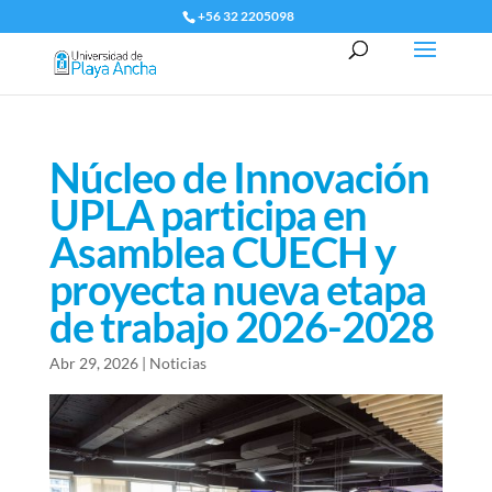
+56 32 2205098
Núcleo de Innovación
UPLA participa en
Asamblea CUECH y
proyecta nueva etapa
de trabajo 2026-2028
Abr 29, 2026
|
Noticias