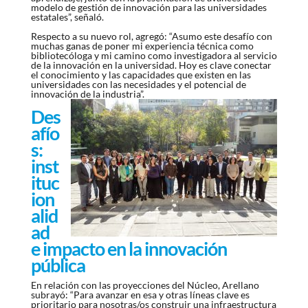
modelo de gestión de innovación para las universidades
estatales”, señaló.
Respecto a su nuevo rol, agregó: “Asumo este desafío con
muchas ganas de poner mi experiencia técnica como
bibliotecóloga y mi camino como investigadora al servicio
de la innovación en la universidad. Hoy es clave conectar
el conocimiento y las capacidades que existen en las
universidades con las necesidades y el potencial de
innovación de la industria”.
Des
afío
s:
inst
ituc
ion
alid
ad
e impacto en la innovación
pública
En relación con las proyecciones del Núcleo, Arellano
subrayó: “Para avanzar en esa y otras líneas clave es
prioritario para nosotras/os construir una infraestructura