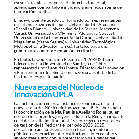
asesoría técnica, cooperación interinstitucional,
aprendizaje compartido e incidencia en el ecosistema de
innovación pública.
El nuevo Comité quedó conformado por representantes
de seis macrozonas del país: Universidad de Atacama
(Carolina Blanco), Universidad de La Serena (Macarena
Varas), Universidad de O’Higgins (Alejandra Cuevas),
Universidad de La Frontera (Paola Durán), Universidad de
Magallanes (Yasna Segura) y Universidad Tecnológica
Metropolitana (Héctor Torres), fortaleciendo una
gobernanza con representación territorial.
En tanto, la Coordinación Ejecutiva 2026-2028 será
liderada por la Universidad de Santiago de Chile,
representada por Leonidas Ibarra, Director de Innovación
y Emprendimiento, electo con mayoría absoluta de las
instituciones participantes.
Nueva etapa del Núcleo de
Innovación UPLA
La participación en esta instancia se enmarca en una
nueva etapa del Núcleo de Innovación UPLA, ahora bajo
la coordinación de la
Mg. Paulina Arellano Rojas
, quien
destacó los aprendizajes generados en la Red y su impacto
en el desarrollo institucional. “Se entregaron resultados
de gestión de la Red para el período 2023-2025,
destacando acciones en asesoría técnica, incidencia
pública, cooperación interinstitucional, intercambio y
aprendizaje, junto con la presentación de avances del