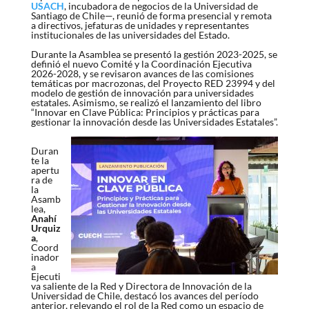
USACH
, incubadora de negocios de la Universidad de
Santiago de Chile—, reunió de forma presencial y remota
a directivos, jefaturas de unidades y representantes
institucionales de las universidades del Estado.
Durante la Asamblea se presentó la gestión 2023-2025, se
definió el nuevo Comité y la Coordinación Ejecutiva
2026-2028, y se revisaron avances de las comisiones
temáticas por macrozonas, del Proyecto RED 23994 y del
modelo de gestión de innovación para universidades
estatales. Asimismo, se realizó el lanzamiento del libro
“Innovar en Clave Pública: Principios y prácticas para
gestionar la innovación desde las Universidades Estatales”.
Duran
te la
apertu
ra de
la
Asamb
lea,
Anahí
Urquiz
a
,
Coord
inador
a
Ejecuti
va saliente de la Red y Directora de Innovación de la
Universidad de Chile, destacó los avances del período
anterior, relevando el rol de la Red como un espacio de