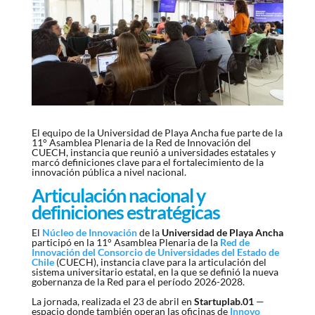
El equipo de la Universidad de Playa Ancha fue parte de la
11° Asamblea Plenaria de la Red de Innovación del
CUECH, instancia que reunió a universidades estatales y
marcó definiciones clave para el fortalecimiento de la
innovación pública a nivel nacional.
Articulación nacional y
definiciones estratégicas
El
Núcleo de Innovación
de la
Universidad de Playa Ancha
participó en la 11° Asamblea Plenaria de la
Red de
Innovación del Consorcio de Universidades del Estado de
Chile
(CUECH), instancia clave para la articulación del
sistema universitario estatal, en la que se definió la nueva
gobernanza de la Red para el período 2026-2028.
La jornada, realizada el 23 de abril en
Startuplab.01
—
espacio donde también operan las oficinas de
Innovo