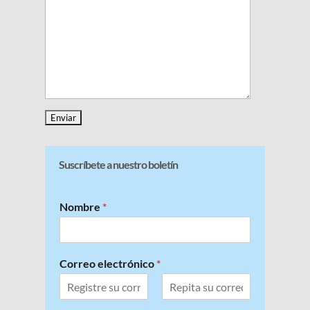
Suscríbete a nuestro boletín
Nombre
*
Correo electrónico
*
C
C