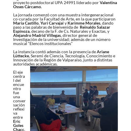
proyecto postdoctoral UPA 24991 liderado por
Valentina
Osses Cárcamo
.
La jornada comenzó con una muestra intergeneracional
co-curada por la Facultad de Arte, en la que participaron
María Castillo
,
Yuri Carvaja
l y
Karimme Morales
, dando
paso a las palabras de bienvenida de
Reinaldo Salazar
Espinoza
, decano de la F. de Cs. Naturales y Exactas
, y
Alejandro Madrid Villegas
, director general de
Investigación de la universidad; además de un número
musical “Elencos institucionales”
La instancia contó además con la presencia de
Ariane
Lüttecke
, Seremi de Ciencia, Tecnología, Conocimiento e
Innovación de la Región de Valparaíso, junto a distintas
autoridades académicas.
El eje
centra
l del
encue
ntro
fue
una
conver
sación
reflexi
va
entre
Eric
Goles
Chacc
,