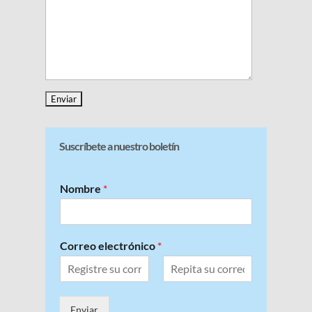
Suscríbete a nuestro boletín
Nombre
*
Correo electrónico
*
C
C
o
o
r
Enviar
n