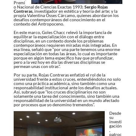
Premi
o Nacional de Ciencias Exactas 1993;
Sergio Rojas
Contreras
, investigador en estética y teoría del arte; y la
propia Valentina Osses Cárcamo, quienes abordaron los
desafíos contemporáneos del conocimiento en el
contexto del Antropoceno.
En este marco, Goles Chacc relevó la importancia de
equilibrar la especialización con el diálogo entre
disciplinas, en un contexto donde los problemas
contemporáneos requieren miradas más integradas. En
esa línea, señaló que “por una parte tenemos una enorme
especialización en todas las áreas, lo cual es importante
porque en algún tema específico hay que profundizar,
pero a la vez hoy en día las diversas disciplinas se
permean unas con otras”.
Por su parte, Rojas Contreras enfatizó el rol de la
universidad frente a estos cruces, entendiéndolos no solo
como una práctica académica, sino también como una
responsabilidad institucional ante los desafíos actuales.
Así, subrayó que “los cruces disciplinarios no son
solamente una tarea del conocimiento, sino también una
responsabilidad de la universidad en un mundo afectado
por procesos que yo denomino tremendos”.
Desde
su
investi
gación
,
patroc