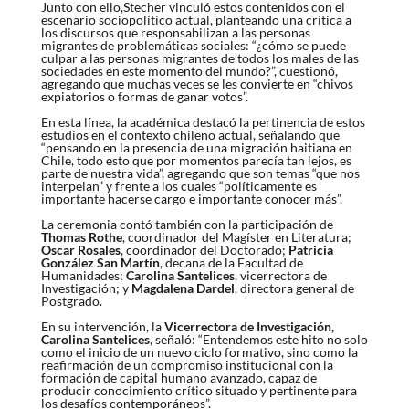
Junto con ello,
Stecher
vinculó estos contenidos con el
escenario sociopolítico actual, planteando una crítica a
los discursos que responsabilizan a las personas
migrantes de problemáticas sociales: “¿cómo se puede
culpar a las personas migrantes de todos los males de las
sociedades en este momento del mundo?”, cuestionó,
agregando que muchas veces se les convierte en “chivos
expiatorios o formas de ganar votos”.
En esta línea, la académica destacó la pertinencia de estos
estudios en el contexto chileno actual, señalando que
“pensando en la presencia de una migración haitiana en
Chile, todo esto que por momentos parecía tan lejos, es
parte de nuestra vida”, agregando que son temas “que nos
interpelan” y frente a los cuales “políticamente es
importante hacerse cargo e importante conocer más”.
La ceremonia contó también con la participación de
Thomas Rothe
, coordinador del Magíster en Literatura;
Oscar Rosales
, coordinador del Doctorado;
Patricia
González San Martín
, decana de la Facultad de
Humanidades;
Carolina Santelices
, vicerrectora de
Investigación; y
Magdalena Dardel
, directora general de
Postgrado.
En su intervención, la
Vicerrectora de Investigación,
Carolina Santelices
, señaló: “Entendemos este hito no solo
como el inicio de un nuevo ciclo formativo, sino como la
reafirmación de un compromiso institucional con la
formación de capital humano avanzado, capaz de
producir conocimiento crítico situado y pertinente para
los desafíos contemporáneos”.