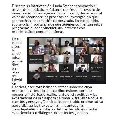
Durante su intervención,
Lucía Stecher
compartió el
origen de su trabajo, señalando que “es un proyecto de
investigación que surge en mi doctorado”, destacando el
valor de reconocer los procesos de investigación que
acompañan la formación de posgrado. En ese sentido,
subrayó la importancia de que quienes comienzan estos
programas puedan vincular sus intereses con
problemáticas contemporáneas.
En su
exposi
ción,
la
acadé
mica
profun
dizó
en la
obra
de
Edwid
ge
Danticat, escritora haitiano-estadounidense cuya
producción literaria aborda dimensiones como la
memoria histórica, el exilio, la violencia política y las
experiencias de la diáspora haitiana. A través de novelas,
cuentos y ensayos, Danticat ha construido una narrativa
que visibiliza las trayectorias migrantes y las
complejidades identitarias del Caribe, situando estas
experiencias en diálogo con contextos globales.