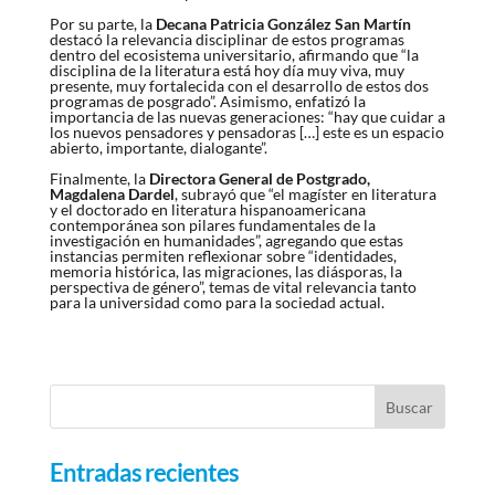
Por su parte, la
Decana Patricia González San Martín
destacó la relevancia disciplinar de estos programas
dentro del ecosistema universitario, afirmando que “la
disciplina de la literatura está hoy día muy viva, muy
presente, muy fortalecida con el desarrollo de estos dos
programas de posgrado”. Asimismo, enfatizó la
importancia de las nuevas generaciones: “hay que cuidar a
los nuevos pensadores y pensadoras […] este es un espacio
abierto, importante, dialogante”.
Finalmente, la
Directora General de Postgrado,
Magdalena Dardel
, subrayó que “el magíster en literatura
y el doctorado en literatura hispanoamericana
contemporánea son pilares fundamentales de la
investigación en humanidades”, agregando que estas
instancias permiten reflexionar sobre “identidades,
memoria histórica, las migraciones, las diásporas, la
perspectiva de género”, temas de vital relevancia tanto
para la universidad como para la sociedad actual.
Entradas recientes