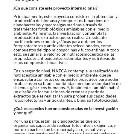
¿En qué consiste este proyecto internacional?
Principalmente, este proyecto consiste en la obtención y
producción de biomasa y compuestos bioactivos de
cianobacterias y macroalgas marinas a través de
tratamientos fotobiológicos amigables con el medio
ambiente. Asimismo, la investigación contempla la
producción de extractos que se realizará mediante
purificaciones cromatográficas para obtener los
fotoprotectores y antioxidantes seleccionados, como
compuestos del tipo micosporinas y fucoxantinas. A todo
esto, se sumará la valoración nutracosmocéutica de las
propiedades antioxidantes, estimulantes y nutritivas de
estos compuestos bioactivos.
En un segundo nivel, NAZCA contempla la realización de
nutraceutica amigable con el medio ambiente, que se
encapsulará con estos compuestos bioactivos para poder
probarlos en su biodisponibilidad mediante simulación de
sistemas gástricos humanos. Y, finalmente, también habrá
un diseño de formulaciones de cremas a partir de
extractos que se realizarán para probar sus capacidades
fotoprotectoras y antioxidantes, o bien, su fototoxicidad.
¿Cuáles especies fueron consideradas en la investigación
y por qué?
Por una parte, están las cianobacterias que son
organismos capaces de realizar fotosíntesis oxigénica, y
por otra parte están las macroalgas rojas nativas y
macroalgas pardas exóticas. A su vez, tres sustancias se