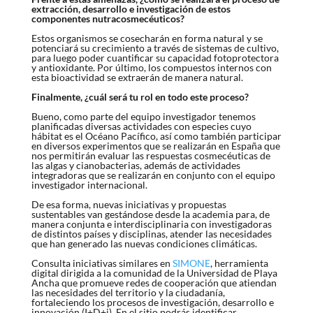
extracción, desarrollo e investigación de estos
componentes nutracosmecéuticos?
Estos organismos se cosecharán en forma natural y se
potenciará su crecimiento a través de sistemas de cultivo,
para luego poder cuantificar su capacidad fotoprotectora
y antioxidante. Por último, los compuestos internos con
esta bioactividad se extraerán de manera natural.
Finalmente, ¿cuál será tu rol en todo este proceso?
Bueno, como parte del equipo investigador tenemos
planificadas diversas actividades con especies cuyo
hábitat es el Océano Pacífico, así como también participar
en diversos experimentos que se realizarán en España que
nos permitirán evaluar las respuestas cosmecéuticas de
las algas y cianobacterias, además de actividades
integradoras que se realizarán en conjunto con el equipo
investigador internacional.
De esa forma, nuevas iniciativas y propuestas
sustentables van gestándose desde la academia para, de
manera conjunta e interdisciplinaria con investigadoras
de distintos países y disciplinas, atender las necesidades
que han generado las nuevas condiciones climáticas.
Consulta iniciativas similares en
SIMONE
, herramienta
digital dirigida a la comunidad de la Universidad de Playa
Ancha que promueve redes de cooperación que atiendan
las necesidades del territorio y la ciudadanía,
fortaleciendo los procesos de investigación, desarrollo e
innovación (I+D+i). En el sitio podrás identificar