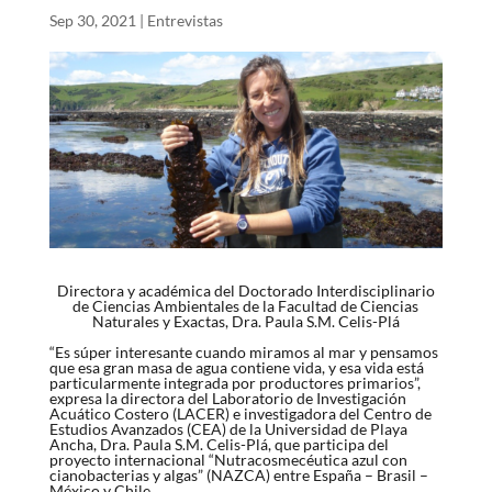
Sep 30, 2021
|
Entrevistas
Directora y académica del Doctorado Interdisciplinario
de Ciencias Ambientales de la Facultad de Ciencias
Naturales y Exactas, Dra. Paula S.M. Celis-Plá
“Es súper interesante cuando miramos al mar y pensamos
que esa gran masa de agua contiene vida, y esa vida está
particularmente integrada por productores primarios”,
expresa la directora del Laboratorio de Investigación
Acuático Costero (LACER) e investigadora del Centro de
Estudios Avanzados (CEA) de la Universidad de Playa
Ancha, Dra. Paula S.M. Celis-Plá, que participa del
proyecto internacional “Nutracosmecéutica azul con
cianobacterias y algas” (NAZCA) entre España – Brasil –
México y Chile.