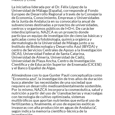
La iniciativa liderada por el Dr. Félix López de la
Universidad de Málaga (España), corresponde al Fondo
Europeo de Desarrollo Regional a través de la Consejería
de Economía, Conocimiento, Empresas y Universidades
de la Junta de Andalucía en su convocatoria anual de
subvenciones destinadas a proyectos de universidades,
centros y organismos públicos de I+D+i. De carácter
interdisciplinario, NAZCA es un proyecto donde
participa un equipo de investigación de ciencias básicas y
aplicadas como la fotobiología, química orgánica y
dermatología de la Universidad de Málaga junto a su
Instituto de Biotecnología y Desarrollo Azul (IBYDA) y
centro de Servicios Centrales de Apoyo a la Investigación
(SCAI), Universidad Federal de Santa Catarina,
Universidad de Almería, Universidad de Cádiz,
Universidad de Playa Ancha, Centro de Investigación
Científica y de Educación Superior de Ensenada (CICESE)
y el Banco Español de Algas.
Alineándose con lo que Gunter Paulí conceptualiza como
“Economía azul”, la investigación de tres años de duración
busca atender las necesidades de una sociedad que
requiere un desarrollo medioambientalmente sostenible.
Por lo mismo, NAZCA incorpora la cosmecéutica, salud y
nutrición a partir del uso de “cianobacterias y macroalgas
con tecnología de cultivo optimizada, sistemas
multitróficos que aportan nutrientes que evita el uso de
fertilizantes y, finalmente, el uso de especies exóticas
invasoras con alta producción en aguas de Andalucía”,
según indica la memoria científico-técnica de la
investigación.