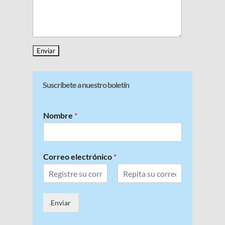
Suscríbete a nuestro boletín
Nombre
*
Correo electrónico
*
C
C
o
o
r
Enviar
n
r
f
e
i