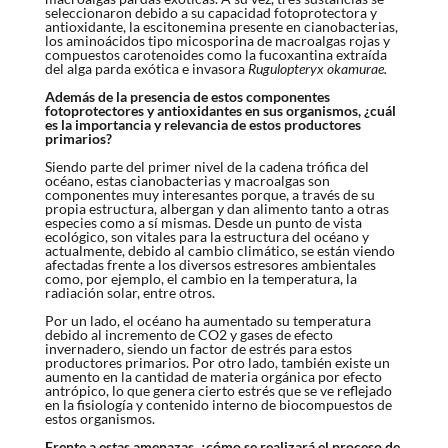
seleccionaron debido a su capacidad fotoprotectora y
antioxidante, la escitonemina presente en cianobacterias,
los aminoácidos tipo micosporina de macroalgas rojas y
compuestos carotenoides como la fucoxantina extraída
del alga parda exótica e invasora
Rugulopteryx okamurae.
Además de la presencia de estos componentes
fotoprotectores y antioxidantes en sus organismos, ¿cuál
es la importancia y relevancia de estos productores
primarios?
Siendo parte del primer nivel de la cadena trófica del
océano, estas cianobacterias y macroalgas son
componentes muy interesantes porque, a través de su
propia estructura, albergan y dan alimento tanto a otras
especies como a sí mismas. Desde un punto de vista
ecológico, son vitales para la estructura del océano y
actualmente, debido al cambio climático, se están viendo
afectadas frente a los diversos estresores ambientales
como, por ejemplo, el cambio en la temperatura, la
radiación solar, entre otros.
Por un lado, el océano ha aumentado su temperatura
debido al incremento de CO
2
y gases de efecto
invernadero, siendo un factor de estrés para estos
productores primarios. Por otro lado, también existe un
aumento en la cantidad de materia orgánica por efecto
antrópico, lo que genera cierto estrés que se ve reflejado
en la fisiología y contenido interno de biocompuestos de
estos organismos.
Frente a estas amenazas, ¿cómo se realizará el proceso de