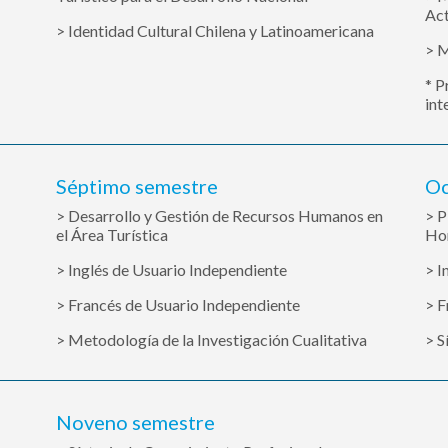
Act
> Identidad Cultural Chilena y Latinoamericana
> M
* P
int
Séptimo semestre
Oc
> Desarrollo y Gestión de Recursos Humanos en
> P
el Área Turística
Hor
> Inglés de Usuario Independiente
> I
> Francés de Usuario Independiente
> F
> Metodología de la Investigación Cualitativa
> S
Noveno semestre