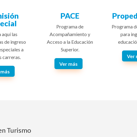
isión
PACE
Proped
ecial
Programa de
Programa d
 aquí las
Acompañamiento y
para ing
as de ingreso
Acceso a la Educación
educació
especiales a
Superior.
Ver
s carreras.
Ver más
 más
 en Turismo