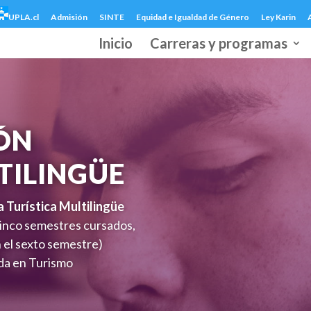
UPLA.cl
Admisión
SINTE
Equidad e Igualdad de Género
Ley Karin
Inicio
Carreras y programas
ÓN
TILINGÜE
 Turística Multilingüe
cinco semestres cursados,
n el sexto semestre)
da en Turismo