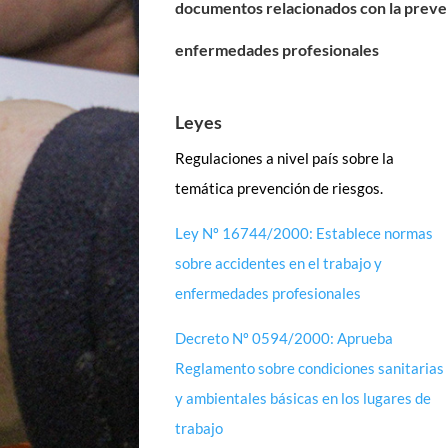
documentos relacionados con la preven
enfermedades profesionales
Leyes
Regulaciones a nivel país sobre la
temática prevención de riesgos.
Ley Nº 16744/2000: Establece normas
sobre accidentes en el trabajo y
enfermedades profesionales
Decreto Nº 0594/2000:
Aprueba
Reglamento sobre condiciones sanitarias
y ambientales básicas en los lugares de
trabajo