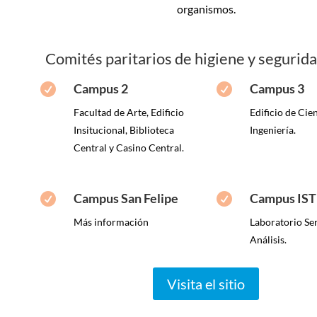
organismos.
Comités paritarios de higiene y seguri
Campus 2
Campus 3


Facultad de Arte, Edificio
Edificio de Cie
Insitucional, Biblioteca
Ingeniería.
Central y Casino Central.
Campus San Felipe
Campus IST


Más información
Laboratorio Ser
Análisis.
Visita el sitio