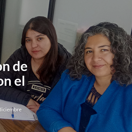
on de
on el
 diciembre