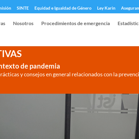
isión
SINTE
Equidad e Igualdad de Género
Ley Karin
Aseguram
vas
Nosotros
Procedimientos de emergencia
Estadísti
TIVAS
ontexto de pandemia
rácticas y consejos en general relacionados con la preven