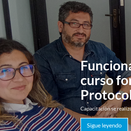
Funcion
curso fo
Protocol
Capacitación se realiz
Sigue leyendo