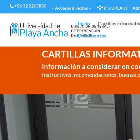
+56 32 2205830
– Accesos directos –
Ir a UPLA.cl
Adm
Inicio
Cartillas informati
Documentos
CARTILLAS INFORMA
Información a considerar en c
Instructivos, recomendaciones, buenas p