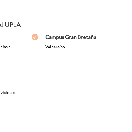
dad UPLA
Campus Gran Bretaña

ncias e
Valparaíso.
vicio de