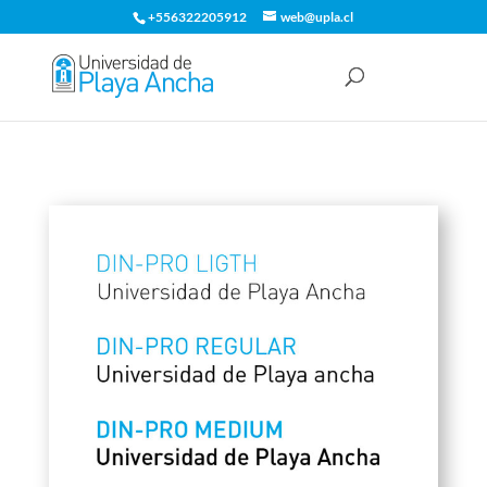
+556322205912
web@upla.cl