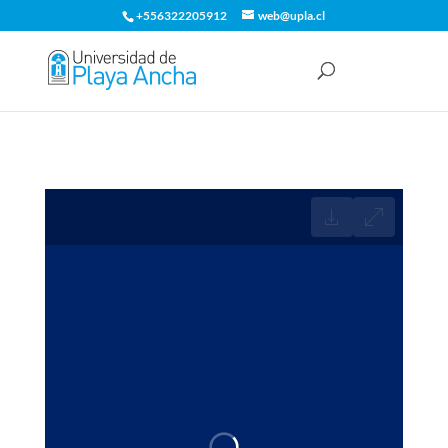
+556322205912
web@upla.cl