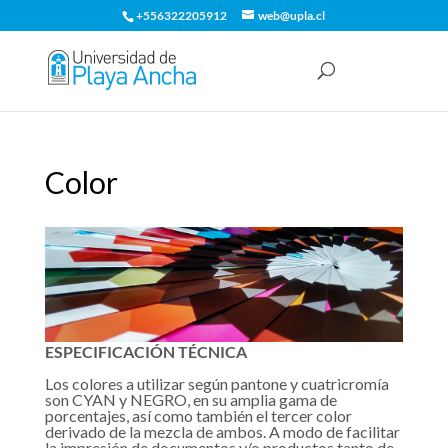
+556322205912
web@upla.cl
Color
ESPECIFICACIÓN TÉCNICA
Los colores a utilizar según pantone y cuatricromía
son CYAN y NEGRO, en su amplia gama de
porcentajes, así como también el tercer color
derivado de la mezcla de ambos. A modo de facilitar
la impresión de documentos y/o productos tanto de