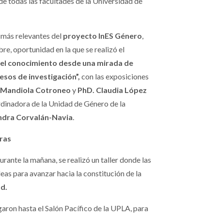
de todas las facultades de la Universidad de
s más relevantes del
proyecto InES Género
,
bre, oportunidad en la que se realizó el
el conocimiento desde una mirada de
esos de investigación”,
con las exposiciones
 Mandiola Cotroneo
y
PhD. Claudia López
dinadora de la Unidad de Género de la
ndra Corvalán-Navia
.
ras
rante la mañana, se realizó un taller donde las
as para avanzar hacia la constitución de la
d.
garon hasta el Salón Pacífico de la UPLA, para