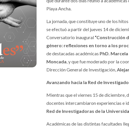
que durante dos días reunió a académicas 
Playa Ancha.
La jornada, que constituye uno de los hito
se efectuó a partir del jueves 14 de diciem
C
onversatorio inaugural
“Construcción d
género: reflexiones en torno a los proc
de destacadas académicas
PhD. Marcela
Moncada
, y que fue moderado por la
coor
Dirección General de Investigación,
Aleja
Avanzando hacia la Red de Investigado
Mientras que el viernes 15 de diciembre, du
docentes intercambiaron experiencias e ide
Red de Investigadoras de la Universida
Académicas de las distintas facultades lle