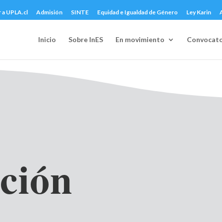
r a UPLA.cl
Admisión
SINTE
Equidad e Igualdad de Género
Ley Karin
Inicio
Sobre InES
En movimiento
Convocato
ación