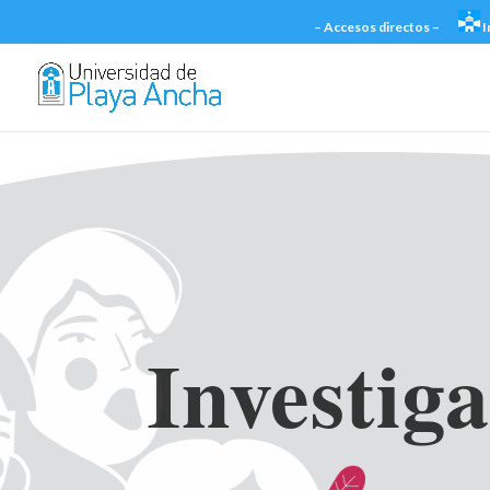
– Accesos directos –
I
Investig