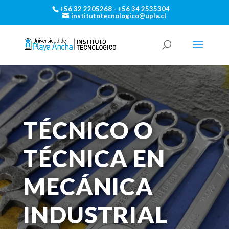
+56 32 2205268 - +56 34 2535304
institutotecnologico@upla.cl
TÉCNICO O
TÉCNICA EN
MECÁNICA
INDUSTRIAL