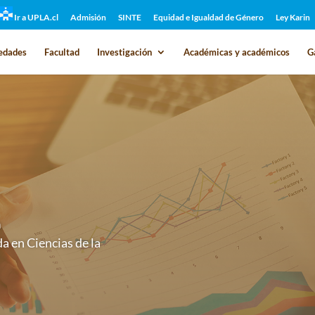
Ir a UPLA.cl
Admisión
SINTE
Equidad e Igualdad de Género
Ley Karin
edades
Facultad
Investigación
Académicas y académicos
G
a
a en Ciencias de la