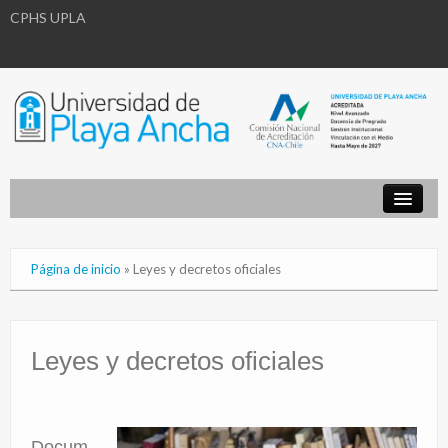
CPHS UPLA
Inicio
Página de inicio
»
Leyes y decretos oficiales
Somos
Leyes y decretos oficiales
Leyes y decretos oficiales
Sitios relacionados
Folletos informativos
Docum