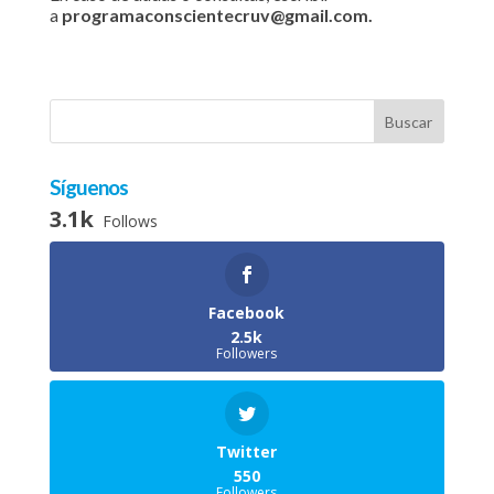
a
programaconscientecruv@gmail.com.
Síguenos
3.1k
Follows
Facebook
2.5k
Followers
Twitter
550
Followers