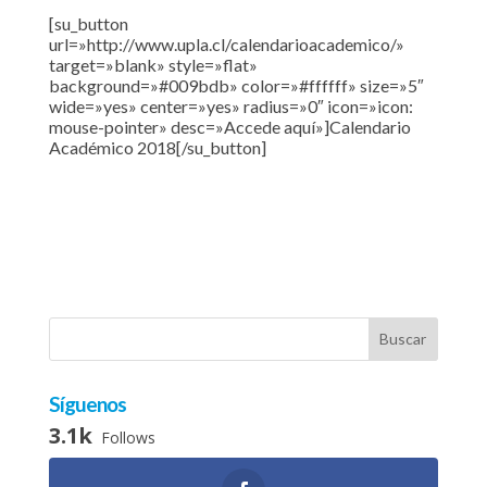
[su_button
url=»http://www.upla.cl/calendarioacademico/»
target=»blank» style=»flat»
background=»#009bdb» color=»#ffffff» size=»5″
wide=»yes» center=»yes» radius=»0″ icon=»icon:
mouse-pointer» desc=»Accede aquí»]Calendario
Académico 2018[/su_button]
Síguenos
3.1k
Follows