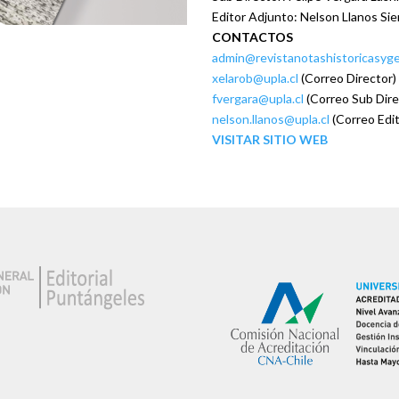
Editor Adjunto: Nelson Llanos Sie
CONTACTOS
admin@
revistanotashistoricasyg
xelarob@upla.cl
(Correo Director)
fvergara@upla.cl
(Correo Sub Dire
nelson.llanos@upla.cl
(Correo Edi
VISITAR SITIO WEB