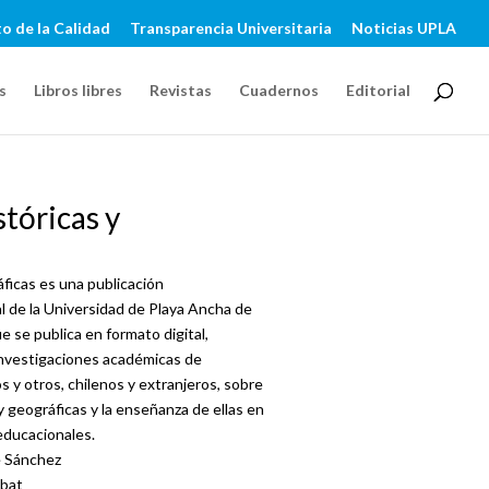
o de la Calidad
Transparencia Universitaria
Noticias UPLA
s
Libros libres
Revistas
Cuadernos
Editorial
tóricas y
ficas es una publicación
l de la Universidad de Playa Ancha de
e se publica en formato digital,
investigaciones académicas de
s y otros, chilenos y extranjeros, sobre
 y geográficas y la enseñanza de ellas en
 educacionales.
e Sánchez
ibat