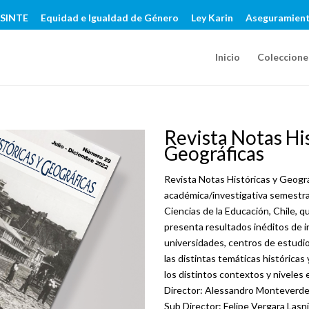
SINTE
Equidad e Igualdad de Género
Ley Karin
Aseguramient
Inicio
Coleccione
Revista Notas His
Geográficas
Revista Notas Históricas y Geográ
académica/investigativa semestra
Ciencias de la Educación, Chile, qu
presenta resultados inéditos de 
universidades, centros de estudio
las distintas temáticas históricas
los distintos contextos y niveles
Director: Alessandro Monteverd
Sub Director: Felipe Vergara Lasn