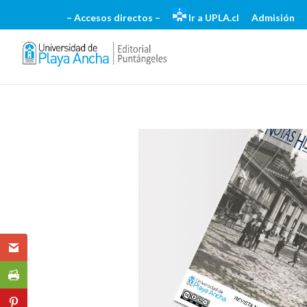
– Accesos directos –
Ir a UPLA.cl
Admisión