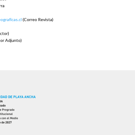
rra
eograf
icas.cl
(Correo Revista)
ctor)
tor Adjunto)