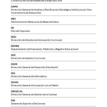
Consorcio de Universidades del Estado de Chile
DAPEI
Dirección General de Análisis y Planificación Estratégica Institucional ( Hoy
Vicerrectoría de Desarrollo)
DB2
Administración Relacional de Bases de Datos
DE
Decreto Supremo
DEIC
Dirección de Estudios de Innovación Curricular
DEMRE
Departamento de Evaluación, Medición y Registro Educacional
DGC
Dirección de Gestión Curricular
DGDE
Dirección General de Desarrollo Estudiantil
DGI
Dirección General de Informática
DGVM
Dirección General Vinculación con el Medio
DIRGECAL
Dirección General de Gestión de la Calidad
DSS
Sistema de Soporte a Decisiones