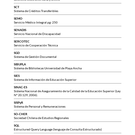
SCT
Sistema de Créditos Transferibles
SEMO
Servicio Médico Integral pg- 250
SENADIS
Servicio Nacional de Discapacidad
SERCOTEC
Servicio de Cooperación Técnica
SGD
Sistema de Gestión Documental
SIBUPLA
Sistema de Bibliotecas Universidad de Playa Ancha
SIES
Sistema de Información de Educación Superior
SINAC-ES
Sistema Nacional de Aseguramiento de la Calidad de la Educación Superior (Ley
N° 20.129, 2006).
SISPyR
Sistema de Personal y Remuneraciones
SO-CHER
Sociedad Chilena de Estudios Regionales
SQL
Estructured Query Language (lenguaje de Consulta Estructurado)