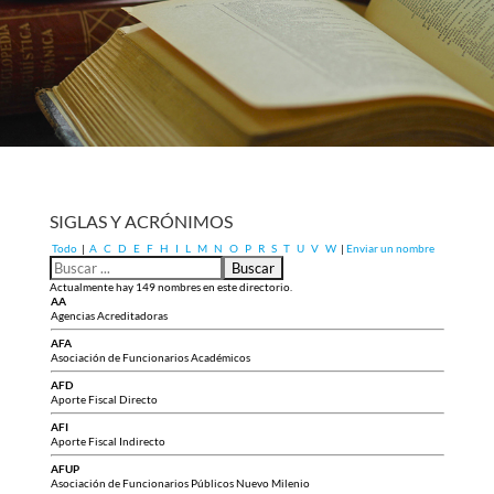
SIGLAS Y ACRÓNIMOS
Todo
|
A
C
D
E
F
H
I
L
M
N
O
P
R
S
T
U
V
W
|
Enviar un nombre
Actualmente hay 149 nombres en este directorio.
AA
Agencias Acreditadoras
AFA
Asociación de Funcionarios Académicos
AFD
Aporte Fiscal Directo
AFI
Aporte Fiscal Indirecto
AFUP
Asociación de Funcionarios Públicos Nuevo Milenio