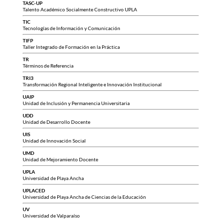
TASC-UP
Talento Académico Socialmente Constructivo UPLA
TIC
Tecnologías de Información y Comunicación
TIFP
Taller Integrado de Formación en la Práctica
TR
Términos de Referencia
TRI3
Transformación Regional Inteligente e Innovación Institucional
UAIP
Unidad de Inclusión y Permanencia Universitaria
UDD
Unidad de Desarrollo Docente
UIS
Unidad de Innovación Social
UMD
Unidad de Mejoramiento Docente
UPLA
Universidad de Playa Ancha
UPLACED
Universidad de Playa Ancha de Ciencias de la Educación
UV
Universidad de Valparaíso