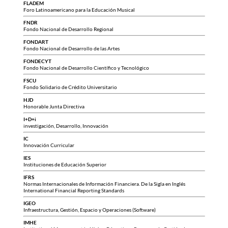
FLADEM
Foro Latinoamericano para la Educación Musical
FNDR
Fondo Nacional de Desarrollo Regional
FONDART
Fondo Nacional de Desarrollo de las Artes
FONDECYT
Fondo Nacional de Desarrollo Científico y Tecnológico
FSCU
Fondo Solidario de Crédito Universitario
HJD
Honorable Junta Directiva
I+D+i
investigación, Desarrollo, Innovación
IC
Innovación Curricular
IES
Instituciones de Educación Superior
IFRS
Normas Internacionales de Información Financiera. De la Sigla en Inglés
International Financial Reporting Standards
IGEO
Infraestructura, Gestión, Espacio y Operaciones (Software)
IMHE