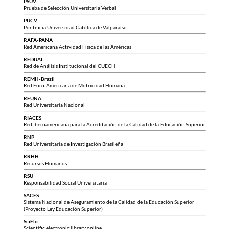
PSUV
Prueba de Selección Universitaria Verbal
PUCV
Pontificia Universidad Católica de Valparaíso
RAFA-PANA
Red Americana Actividad Física de las Américas
REDUAI
Red de Análisis Institucional del CUECH
REMH-Brazil
Red Euro-Americana de Motricidad Humana
REUNA
Red Universitaria Nacional
RIACES
Red Iberoamericana para la Acreditación de la Calidad de la Educación Superior
RNP
Red Universitaria de Investigación Brasileña
RRHH
Recursos Humanos
RSU
Responsabilidad Social Universitaria
SACES
Sistema Nacional de Aseguramiento de la Calidad de la Educación Superior
(Proyecto Ley Educación Superior)
SciElo
Scientific electronic library online