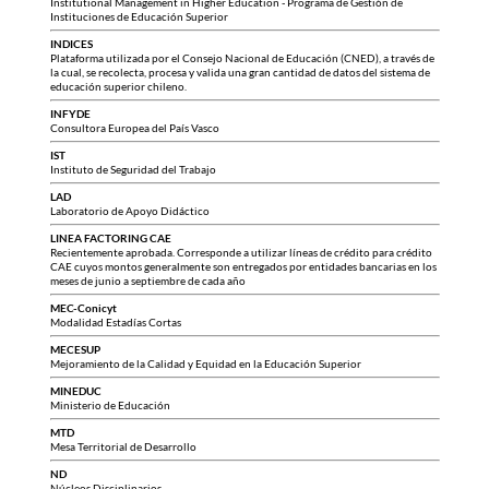
Institutional Management in Higher Education - Programa de Gestión de
Instituciones de Educación Superior
INDICES
Plataforma utilizada por el Consejo Nacional de Educación (CNED), a través de
la cual, se recolecta, procesa y valida una gran cantidad de datos del sistema de
educación superior chileno.
INFYDE
Consultora Europea del País Vasco
IST
Instituto de Seguridad del Trabajo
LAD
Laboratorio de Apoyo Didáctico
LINEA FACTORING CAE
Recientemente aprobada. Corresponde a utilizar líneas de crédito para crédito
CAE cuyos montos generalmente son entregados por entidades bancarias en los
meses de junio a septiembre de cada año
MEC-Conicyt
Modalidad Estadías Cortas
MECESUP
Mejoramiento de la Calidad y Equidad en la Educación Superior
MINEDUC
Ministerio de Educación
MTD
Mesa Territorial de Desarrollo
ND
Núcleos Disciplinarios