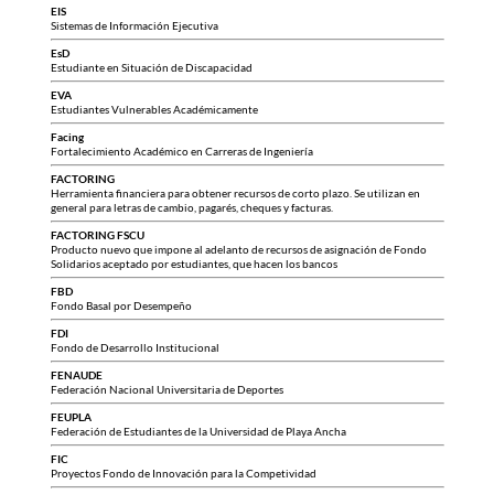
EIS
Sistemas de Información Ejecutiva
EsD
Estudiante en Situación de Discapacidad
EVA
Estudiantes Vulnerables Académicamente
Facing
Fortalecimiento Académico en Carreras de Ingeniería
FACTORING
Herramienta financiera para obtener recursos de corto plazo. Se utilizan en
general para letras de cambio, pagarés, cheques y facturas.
FACTORING FSCU
Producto nuevo que impone al adelanto de recursos de asignación de Fondo
Solidarios aceptado por estudiantes, que hacen los bancos
FBD
Fondo Basal por Desempeño
FDI
Fondo de Desarrollo Institucional
FENAUDE
Federación Nacional Universitaria de Deportes
FEUPLA
Federación de Estudiantes de la Universidad de Playa Ancha
FIC
Proyectos Fondo de Innovación para la Competividad