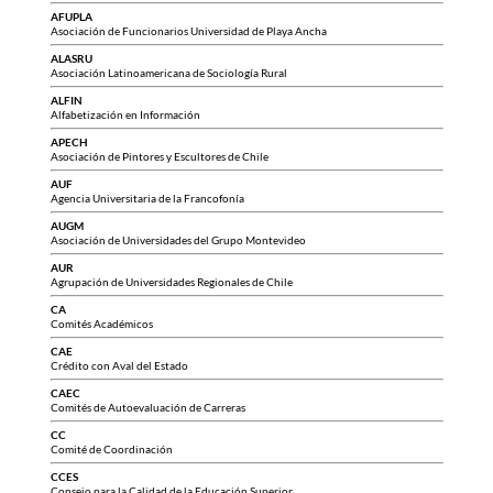
AFUPLA
Asociación de Funcionarios Universidad de Playa Ancha
ALASRU
Asociación Latinoamericana de Sociología Rural
ALFIN
Alfabetización en Información
APECH
Asociación de Pintores y Escultores de Chile
AUF
Agencia Universitaria de la Francofonía
AUGM
Asociación de Universidades del Grupo Montevideo
AUR
Agrupación de Universidades Regionales de Chile
CA
Comités Académicos
CAE
Crédito con Aval del Estado
CAEC
Comités de Autoevaluación de Carreras
CC
Comité de Coordinación
CCES
Consejo para la Calidad de la Educación Superior